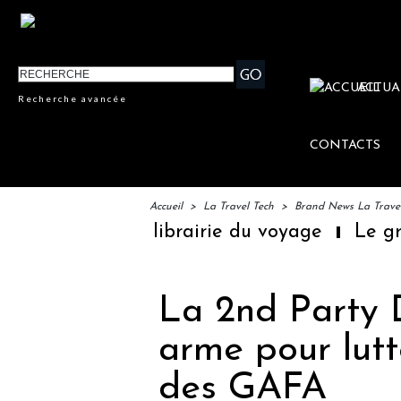
ACTUA
Recherche avancée
CONTACTS
Accueil
>
La Travel Tech
>
Brand News La Trave
mière librairie du voyage
Le groupe Saint
La 2nd Party D
arme pour lutt
des GAFA