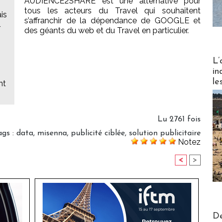
AUDIENCE2SHARE est une alternative pour
tous les acteurs du Travel qui souhaitent
is
s’affranchir de la dépendance de GOOGLE et
r
des géants du web et du Travel en particulier.
Partez
L’
in
le
nt
Lu 2761 fois
ags
:
data
,
misenna
,
publicité ciblée
,
solution publicitaire
Notez
<
>
Actus V
De