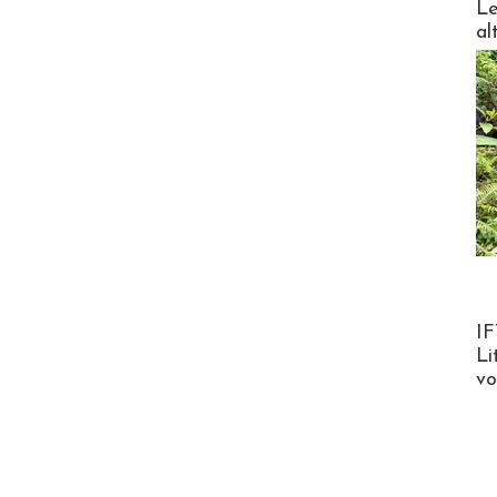
Le
al
Product
IF
Li
v