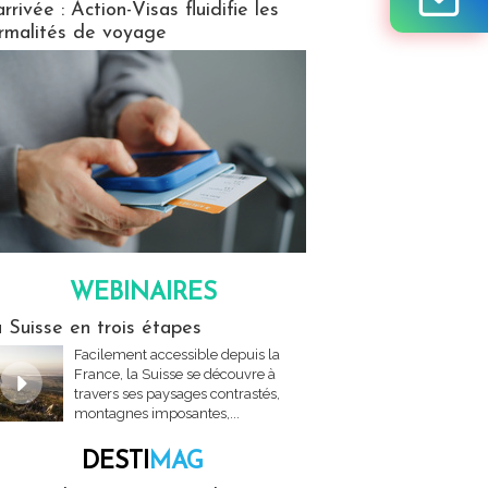
arrivée : Action-Visas fluidifie les
rmalités de voyage
WEBINAIRES
res
 Suisse en trois étapes
Facilement accessible depuis la
France, la Suisse se découvre à
travers ses paysages contrastés,
montagnes imposantes,...
DESTI
MAG
MAG