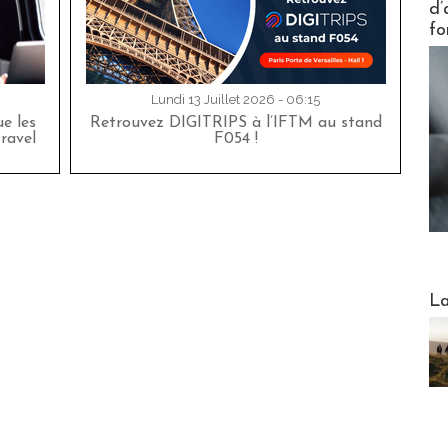
d’
fo
Lundi 13 Juillet 2026 - 06:15
e les
Retrouvez DIGITRIPS à l’IFTM au stand
travel
F054 !
Webinai
La
DESTI