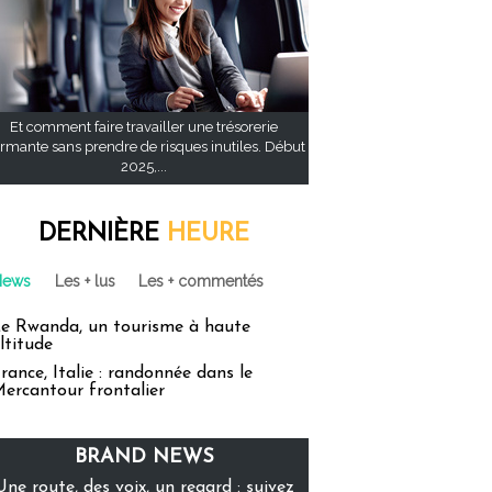
Et comment faire travailler une trésorerie
rmante sans prendre de risques inutiles. Début
2025,...
DERNIÈRE
HEURE
News
Les + lus
Les + commentés
e Rwanda, un tourisme à haute
ltitude
rance, Italie : randonnée dans le
ercantour frontalier
BRAND NEWS
Une route, des voix, un regard : suivez