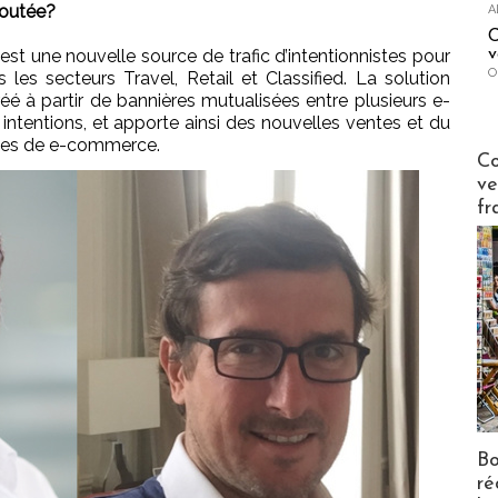
ajoutée?
A
C
v
une nouvelle source de trafic d’intentionnistes pour
O
es secteurs Travel, Retail et Classified. La solution
réé à partir de bannières mutualisées entre plusieurs e-
tentions, et apporte ainsi des nouvelles ventes et du
sites de e-commerce.
Publi-n
Co
ve
fr
Bo
ré