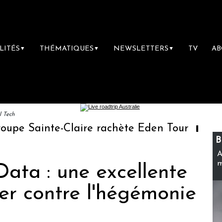
LITÉS
THÉMATIQUES
NEWSLETTERS
TV
A
▼
▼
▼
l Tech
e-Claire rachète Eden Tour
L’accès aux va
B
A
m
ata : une excellente
er contre l'hégémonie