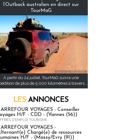
l’Outback australien en direct sur
TourMaG
À partir du 24 juillet, TourMaG suivra une
pédition de plus de 5 000 kilomètres à travers...
LES
ANNONCES
ARREFOUR VOYAGES - Conseiller
oyages H/F - CDD - (Vannes (56))
FFRES D'EMPLOI TOURISME
CARREFOUR VOYAGES -
lternant(e) Chargé(e) de ressources
umaines H/F - (Massy/Evry (91))