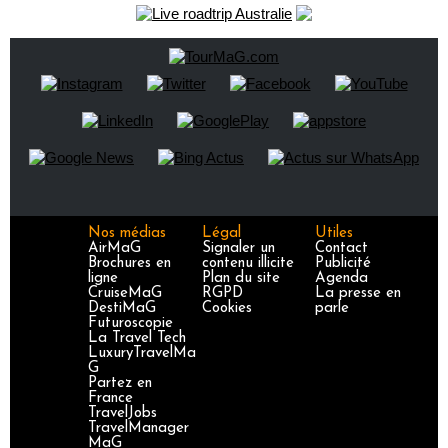
Nos médias
Légal
Utiles
AirMaG
Signaler un
Contact
Brochures en
contenu illicite
Publicité
ligne
Plan du site
Agenda
CruiseMaG
RGPD
La presse en
DestiMaG
Cookies
parle
Futuroscopie
La Travel Tech
LuxuryTravelMa
G
Partez en
France
TravelJobs
TravelManager
MaG