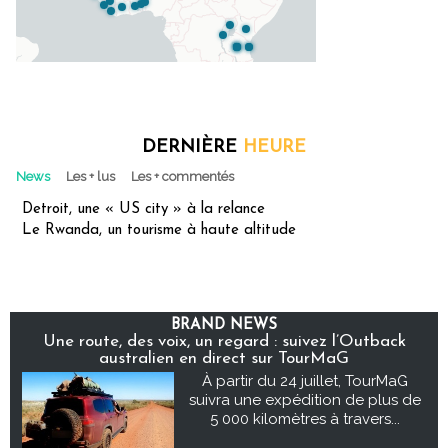
DERNIÈRE
HEURE
News
Les + lus
Les + commentés
Detroit, une « US city » à la relance
Le Rwanda, un tourisme à haute altitude
BRAND NEWS
Une route, des voix, un regard : suivez l’Outback
australien en direct sur TourMaG
À partir du 24 juillet, TourMaG
suivra une expédition de plus de
5 000 kilomètres à travers...