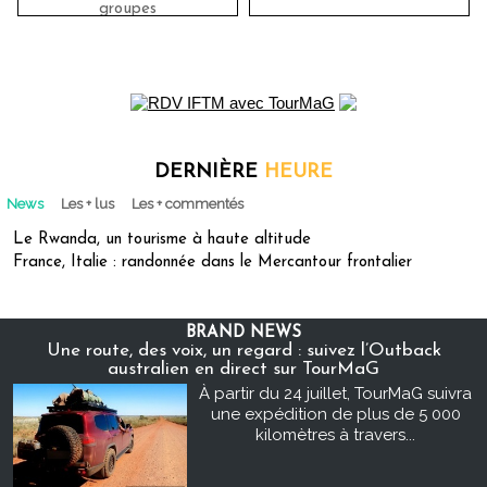
groupes
DERNIÈRE
HEURE
News
Les + lus
Les + commentés
Le Rwanda, un tourisme à haute altitude
France, Italie : randonnée dans le Mercantour frontalier
BRAND NEWS
Une route, des voix, un regard : suivez l’Outback
australien en direct sur TourMaG
À partir du 24 juillet, TourMaG suivra
une expédition de plus de 5 000
kilomètres à travers...