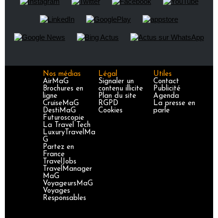
Nos médias
Légal
Utiles
AirMaG
Signaler un
Contact
Brochures en
contenu illicite
Publicité
ligne
Plan du site
Agenda
CruiseMaG
RGPD
La presse en
DestiMaG
Cookies
parle
Futuroscopie
La Travel Tech
LuxuryTravelMa
G
Partez en
France
TravelJobs
TravelManager
MaG
VoyageursMaG
Voyages
Responsables