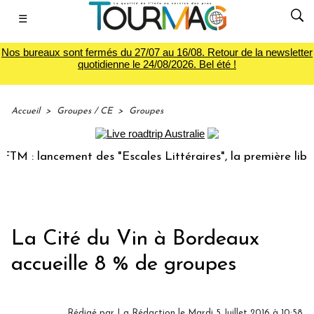
☰
Nos bureaux sont fermés du 27/07 au 16/08. Retour de la newsletter
quotidienne le 24/08/2026. Bel été !
Accueil
>
Groupes / CE
>
Groupes
 : lancement des "Escales Littéraires", la première librairi
La Cité du Vin à Bordeaux
accueille 8 % de groupes
Rédigé par
La Rédaction
le Mardi 5 Juillet 2016 à 10:58