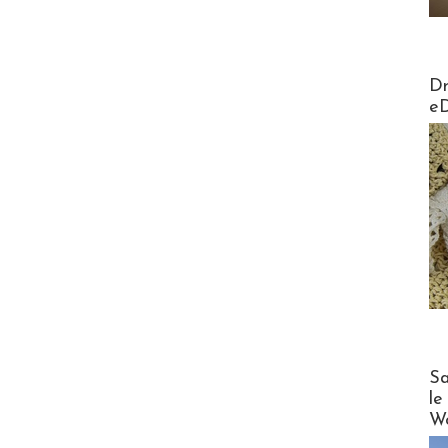
AirMa
Dr
e
Cruise
Sa
le
Wo