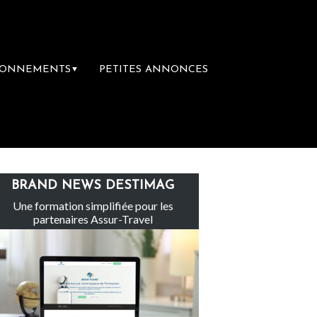
BONNEMENTS
PETITES ANNONCES
▼
Le groupe Sainte-Claire rachète Eden Tour
BRAND NEWS DESTIMAG
Une formation simplifiée pour les
partenaires Assur-Travel