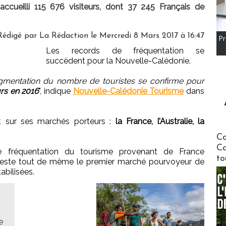
ccueilli 115 676 visiteurs, dont 37 245 Français de
Rédigé par
La Rédaction
le Mercredi 8 Mars 2017 à 16:47
Pr
Les records de fréquentation se
succèdent pour la Nouvelle-Calédonie.
ugmentation du nombre de touristes se confirme pour
urs en 2016
", indique
Nouvelle-Calédonie Tourisme
dans
t sur ses marchés porteurs :
la France, l’Australie, la
Communi
Co
Ca
e fréquentation du tourisme provenant de France
to
reste tout de même le premier marché pourvoyeur de
bilisées.
e