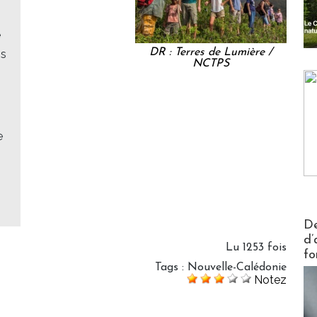
e
DR : Terres de Lumière /
ns
NCTPS
e
Actus V
De
d’
Lu 1253 fois
fo
Tags
:
Nouvelle-Calédonie
Notez