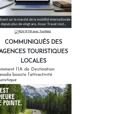
ésent sur le marché de la mobilité internationale
depuis plus de vingt ans, Assur-Travel s'est...
COMMUNIQUÉS DES
AGENCES TOURISTIQUES
LOCALES
qués des agences touristiques locales
mment l’IA de Destination
nada booste l’attractivité
uristique