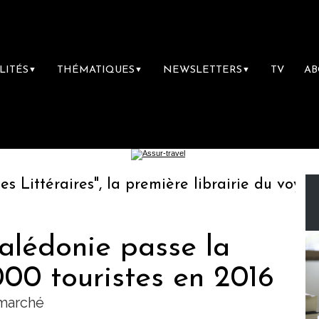
LITÉS
THÉMATIQUES
NEWSLETTERS
TV
A
▼
▼
▼
ttéraires", la première librairie du voyage
alédonie passe la
000 touristes en 2016
 marché