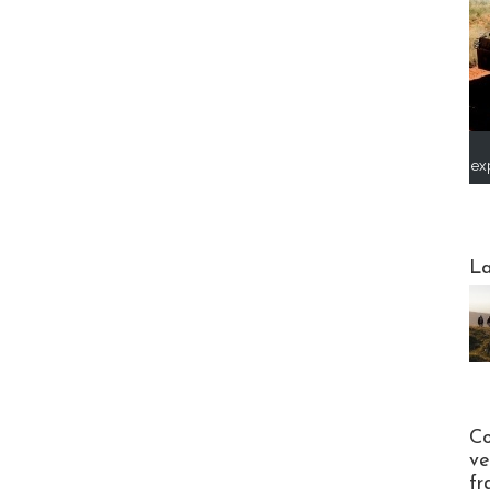
ex
Webinai
La
Publi-n
Co
ve
fr