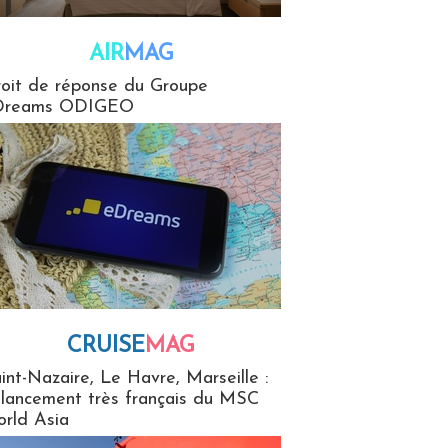
AIR
MAG
G
oit de réponse du Groupe
Dreams ODIGEO
CRUISE
MAG
MaG
int-Nazaire, Le Havre, Marseille :
 lancement très français du MSC
rld Asia