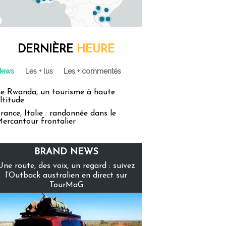
DERNIÈRE
HEURE
News
Les + lus
Les + commentés
e Rwanda, un tourisme à haute
ltitude
rance, Italie : randonnée dans le
ercantour frontalier
BRAND NEWS
Une route, des voix, un regard : suivez
l’Outback australien en direct sur
TourMaG