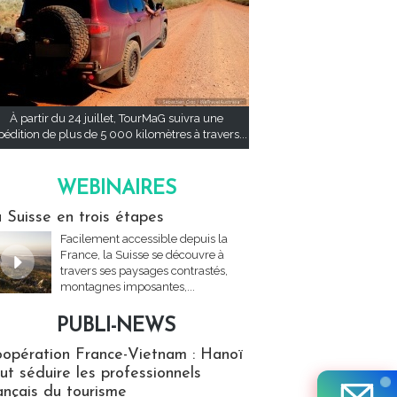
À partir du 24 juillet, TourMaG suivra une
pédition de plus de 5 000 kilomètres à travers...
WEBINAIRES
res
 Suisse en trois étapes
Facilement accessible depuis la
France, la Suisse se découvre à
travers ses paysages contrastés,
montagnes imposantes,...
PUBLI-NEWS
ews
opération France-Vietnam : Hanoï
ut séduire les professionnels
ançais du tourisme