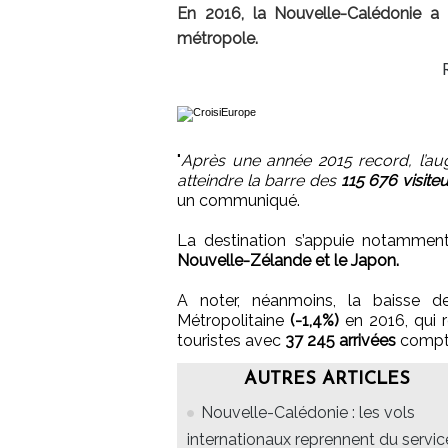
En 2016, la Nouvelle-Calédonie a a
métropole.
"
Après une année 2015 record, l’a
atteindre la barre des
115 676 visite
un communiqué.
La destination s’appuie notammen
Nouvelle-Zélande et le Japon.
A noter, néanmoins, la baisse d
Métropolitaine
(-1,4%)
en 2016, qui 
touristes avec
37 245 arrivées
compta
AUTRES ARTICLES
Nouvelle-Calédonie : les vols
internationaux reprennent du servic