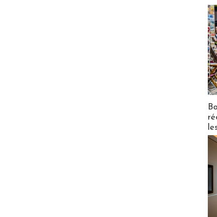
Bo
ré
le