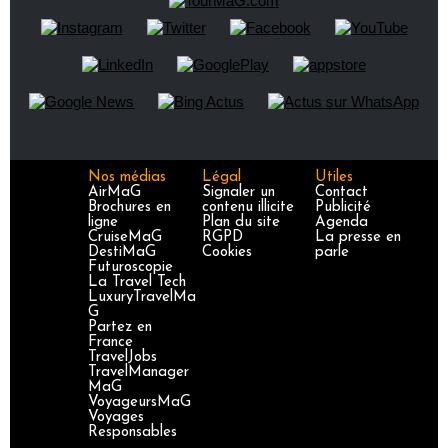
Nos médias
Légal
Utiles
AirMaG
Signaler un
Contact
Brochures en
contenu illicite
Publicité
ligne
Plan du site
Agenda
CruiseMaG
RGPD
La presse en
DestiMaG
Cookies
parle
Futuroscopie
La Travel Tech
LuxuryTravelMa
G
Partez en
France
TravelJobs
TravelManager
MaG
VoyageursMaG
Voyages
Responsables