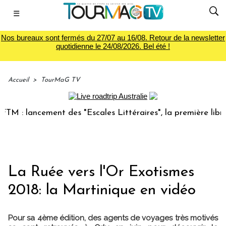
☰
Nos bureaux sont fermés du 27/07 au 16/08. Retour de la newsletter
quotidienne le 24/08/2026. Bel été !
Accueil
>
TourMaG TV
 : lancement des "Escales Littéraires", la première librairi
La Ruée vers l'Or Exotismes
2018: la Martinique en vidéo
Pour sa 4ème édition, des agents de voyages très motivés