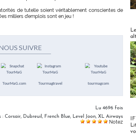
utorités de tutelle soient véritablement conscientes de
es milliers d’emplois sont en jeu !
DESTI
Le
al
NOUS SUIVRE
TourMaG.com
Tourmagtravel
tourmagcom
Lu 4696 fois
Product
s
:
Corsair
,
Dubreuil
,
French Blue
,
Level Joon
,
XL Airways
IF
Notez
Li
v