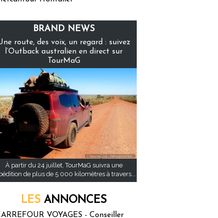
BRAND NEWS
Une route, des voix, un regard : suivez
l’Outback australien en direct sur
TourMaG
À partir du 24 juillet, TourMaG suivra une
pédition de plus de 5 000 kilomètres à travers...
LES
ANNONCES
ARREFOUR VOYAGES - Conseiller