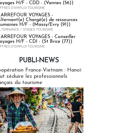
oyages H/F - CDD - (Vannes (56))
FFRES D'EMPLOI TOURISME
CARREFOUR VOYAGES -
lternant(e) Chargé(e) de ressources
umaines H/F - (Massy/Evry (91))
LTERNANCE / STAGES TOURISME
ARREFOUR VOYAGES - Conseiller
oyages H/F - CDI - (St Brice (77))
FFRES D'EMPLOI TOURISME
PUBLI-NEWS
ews
opération France-Vietnam : Hanoï
ut séduire les professionnels
ançais du tourisme