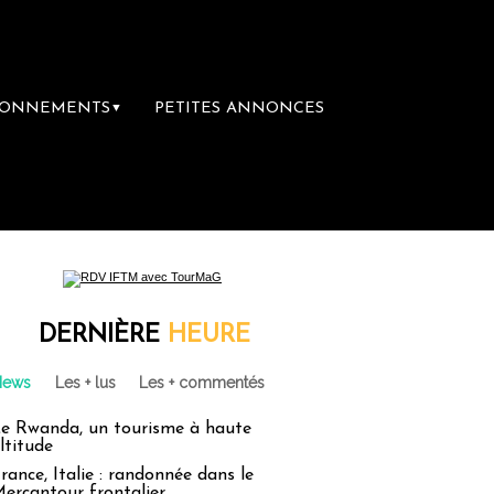
BONNEMENTS
PETITES ANNONCES
▼
e librairie du voyage
Le groupe Sainte-Cla
DERNIÈRE
HEURE
News
Les + lus
Les + commentés
e Rwanda, un tourisme à haute
ltitude
rance, Italie : randonnée dans le
ercantour frontalier