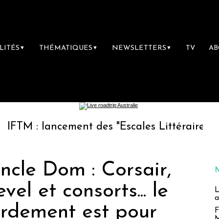
LITÉS
THÉMATIQUES
NEWSLETTERS
TV
A
▼
▼
▼
ncement des "Escales Littéraires", la premièr
ncle Dom : Corsair,
vel et consorts... le
L
a
rdement est pour
F
M