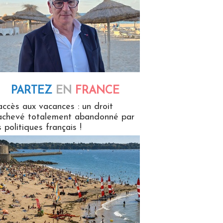
PARTEZ
EN
FRANCE
 en France
accès aux vacances : un droit
achevé totalement abandonné par
s politiques français !