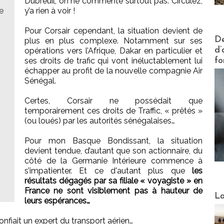
Dubreuil, on ne commente surtout pas. Circulez,
e
y’a rien à voir !
Pour Corsair cependant, la situation devient de
Actus V
De
plus en plus complexe. Notamment sur ses
d’
opérations vers l’Afrique, Dakar en particulier et
fo
ses droits de trafic qui vont inéluctablement lui
échapper au profit de la nouvelle compagnie Air
Sénégal.
Certes, Corsair ne possédait que
temporairement ces droits de Traffic, « prêtés »
(ou loués) par les autorités sénégalaises…
Pour mon Basque Bondissant, la situation
devient tendue, d’autant que son actionnaire, du
côté de la Germanie Intérieure commence à
s’impatienter. Et ce d'autant plus que
les
résultats dégagés par sa filiale « voyagiste » en
France ne sont visiblement pas à hauteur de
Webinai
La
leurs espérances…
nfiait un expert du transport aérien…