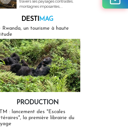
travers ses paysages contrastés,
montagnes imposantes,...
DESTI
MAG
MAG
 Rwanda, un tourisme à haute
titude
PRODUCTION
ion
TM : lancement des "Escales
ttéraires", la première librairie du
oyage