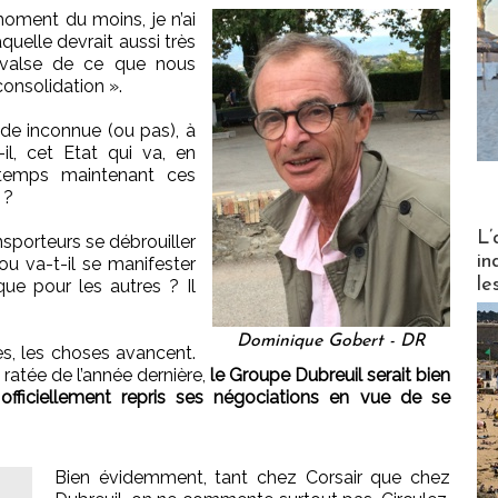
oment du moins, je n’ai
uelle devrait aussi très
 valse de ce que nous
consolidation ».
nde inconnue (ou pas), à
-il, cet Etat qui va, en
 temps maintenant ces
 ?
Partez
L’
ansporteurs se débrouiller
in
 ou va-t-il se manifester
le
que pour les autres ? Il
Dominique Gobert - DR
nes, les choses avancent.
 ratée de l’année dernière,
le Groupe Dubreuil serait bien
officiellement repris ses négociations en vue de se
Bien évidemment, tant chez Corsair que chez