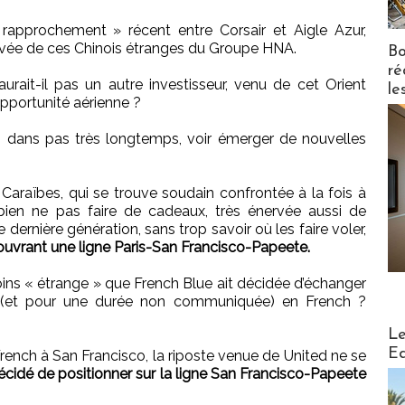
approchement » récent entre Corsair et Aigle Azur,
ivée de ces Chinois étranges du Groupe HNA.
Bo
ré
rait-il pas un autre investisseur, venu de cet Orient
le
 opportunité aérienne ?
s, dans pas très longtemps, voir émerger de nouvelles
araïbes, qui se trouve soudain confrontée à la fois à
d bien ne pas faire de cadeaux, très énervée aussi de
dernière génération, sans trop savoir où les faire voler,
ouvrant une ligne Paris-San Francisco-Papeete.
ins « étrange » que French Blue ait décidée d’échanger
 (et pour une durée non communiquée) en French ?
Distribu
Le
Ed
 French à San Francisco, la riposte venue de United ne se
décidé de positionner sur la ligne San Francisco-Papeete