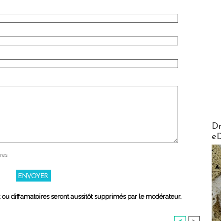
AirMa
Dr
e
res
x ou diffamatoires seront aussitôt supprimés par le modérateur.