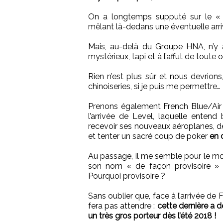
On a longtemps supputé sur le « r
mêlant là-dedans une éventuelle arr
Mais, au-delà du Groupe HNA, n’y au
mystérieux, tapi et à l’affut de toute
Rien n’est plus sûr et nous devrion
chinoiseries, si je puis me permettre…
Prenons également French Blue/Air C
l’arrivée de Level, laquelle enten
recevoir ses nouveaux aéroplanes, de 
et tenter un sacré coup de poker
en 
Au passage, il me semble pour le mo
son nom « de façon provisoire »
Pourquoi provisoire ?
Sans oublier que, face à l’arrivée de
fera pas attendre :
cette dernière a 
un très gros porteur dès l’été 2018 !