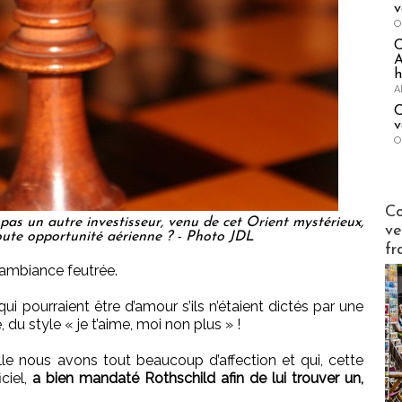
v
O
A
h
A
C
v
O
Publi-n
Co
pas un autre investisseur, venu de cet Orient mystérieux,
ve
toute opportunité aérienne ? - Photo JDL
fr
 ambiance feutrée.
ui pourraient être d’amour s’ils n’étaient dictés par une
du style « je t’aime, moi non plus » !
lle nous avons tout beaucoup d’affection et qui, cette
iciel,
a bien mandaté Rothschild afin de lui trouver un,