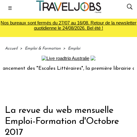
☰
Nos bureaux sont fermés du 27/07 au 16/08. Retour de la newsletter
quotidienne le 24/08/2026. Bel été !
Accueil
>
Emploi & Formation
>
Emploi
ent des "Escales Littéraires", la première librairie du voya
La revue du web mensuelle
Emploi-Formation d'Octobre
2017