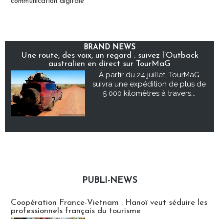
communication digitale
BRAND NEWS
Une route, des voix, un regard : suivez l’Outback
australien en direct sur TourMaG
À partir du 24 juillet, TourMaG
suivra une expédition de plus de
5 000 kilomètres à travers...
PUBLI-NEWS
Publi-news
Coopération France-Vietnam : Hanoï veut séduire les
professionnels français du tourisme