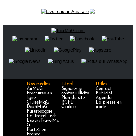
Nos médias
Légal
Utiles
AirMaG
Signaler un
Contact
Brochures en
contenu illicite
Publicité
ligne
Plan du site
Agenda
CruiseMaG
RGPD
La presse en
DestiMaG
Cookies
parle
Futuroscopie
La Travel Tech
LuxuryTravelMa
G
Partez en
France