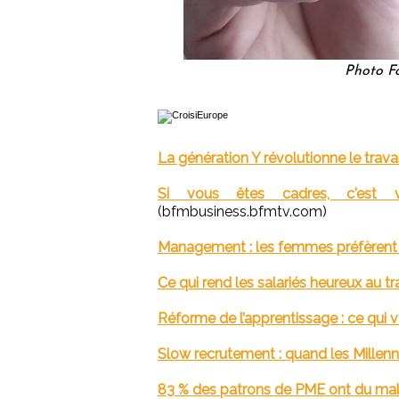
Photo Fo
La génération Y révolutionne le travai
Si vous êtes cadres, c'est 
(bfmbusiness.bfmtv.com)
Management : les femmes préfèrent
Ce qui rend les salariés heureux au tr
Réforme de l’apprentissage : ce qui 
Slow recrutement : quand les Millen
83 % des patrons de PME ont du mal 