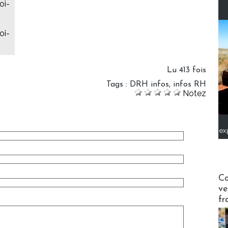
oi-
oi-
Lu 413 fois
Tags
:
DRH infos
,
infos RH
Notez
ex
Publi-n
Co
ve
fr