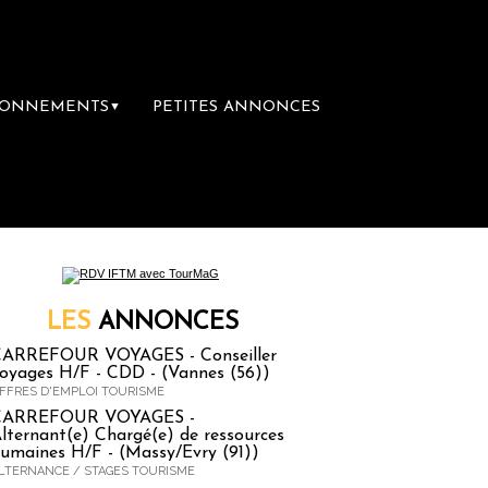
BONNEMENTS
PETITES ANNONCES
▼
emière librairie du voyage
Le groupe Sainte-
LES
ANNONCES
ARREFOUR VOYAGES - Conseiller
oyages H/F - CDD - (Vannes (56))
FFRES D'EMPLOI TOURISME
CARREFOUR VOYAGES -
lternant(e) Chargé(e) de ressources
umaines H/F - (Massy/Evry (91))
LTERNANCE / STAGES TOURISME