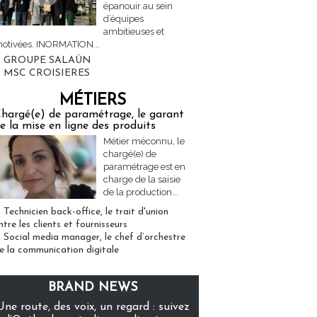
épanouir au sein
d’équipes
ambitieuses et
otivées. INORMATION...
GROUPE SALAÜN
MSC CROISIERES
MÉTIERS
hargé(e) de paramétrage, le garant
e la mise en ligne des produits
Métier méconnu, le
chargé(e) de
paramétrage est en
charge de la saisie
de la production...
Technicien back-office, le trait d'union
ntre les clients et fournisseurs
Social media manager, le chef d’orchestre
e la communication digitale
BRAND NEWS
Une route, des voix, un regard : suivez