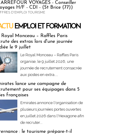
ARREFOUR VOYAGES - Conseiller
oyages H/F - CDI - (St Brice (77))
FFRES D'EMPLOI TOURISME
ACTU
EMPLOI ET FORMATION
 & Formation
 Royal Monceau – Raffles Paris
crute des extras lors d'une journée
diée le 9 juillet
Le Royal Monceau – Raffles Paris
organise, le 9 juillet 2026, une
journée de recrutement consacrée
aux postes en extra....
irates lance une campagne de
crutement pour ses équipages dans 5
lles françaises
Emirates annonce l'organisation de
plusieurs journées portes ouvertes
en juillet 2026 dans l'Hexagone afin
de recruter...
ternance : le tourisme prépare-t-il