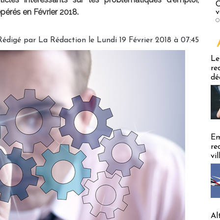
C
pérés en Février 2018.
v
O
Rédigé par
La Rédaction
le Lundi 19 Février 2018 à 07:45
Emploi
Le
re
dé
Em
re
vi
Al