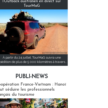
l’Outback australien en direct sur
TourMaG
À partir du 24 juillet, TourMaG suivra une
pédition de plus de 5 000 kilomètres à travers...
PUBLI-NEWS
ews
opération France-Vietnam : Hanoï
ut séduire les professionnels
ançais du tourisme