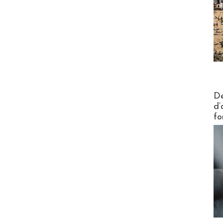
Actus V
De
d’
fo