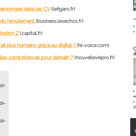
mensonges dans les CV
(lefigaro.fr)
m
s du recrutement
(business.lesechos.fr)
ération Z
(capital.fr)
il plus humains grâce au digital ?
(hr-voice.com)
C
d
uelles compétences pour demain ?
(nouvelleviepro.fr)
oi-
e
oi-
d
oi-