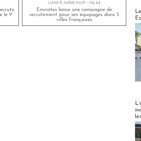
Lundi 6 Juillet 2026 - 09:44
Distribu
ecrute
Emirates lance une campagne de
Le
e le 9
recrutement pour ses équipages dans 5
Ed
villes françaises
Partez
L’
in
le