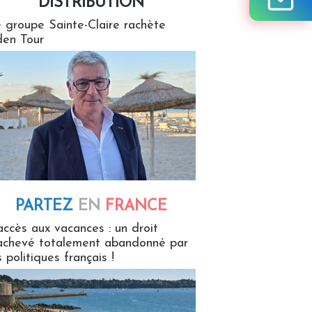
DISTRIBUTION
tion
 groupe Sainte-Claire rachète
en Tour
PARTEZ
EN
FRANCE
 en France
accès aux vacances : un droit
achevé totalement abandonné par
s politiques français !