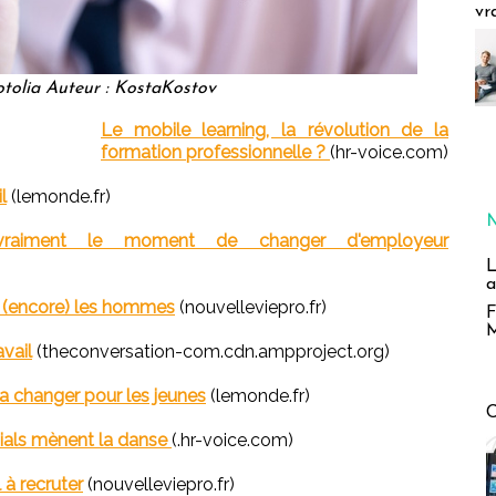
vr
tolia Auteur : KostaKostov
Le mobile learning, la révolution de la
formation professionnelle ?
(hr-voice.com)
l
(lemonde.fr)
vraiment le moment de changer d'employeur
L
a
 (encore) les hommes
(nouvelleviepro.fr)
F
M
avail
(theconversation-com.cdn.ampproject.org)
va changer pour les jeunes
(lemonde.fr)
nials mènent la danse
(.hr-voice.com)
à recruter
(nouvelleviepro.fr)