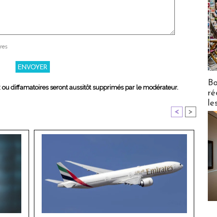
res
Bo
x ou diffamatoires seront aussitôt supprimés par le modérateur.
ré
le
<
>