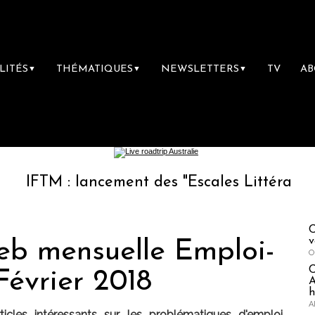
LITÉS
THÉMATIQUES
NEWSLETTERS
TV
A
▼
▼
▼
 : lancement des "Escales Littéraires", la pr
C
v
eb mensuelle Emploi-
O
Février 2018
A
h
A
icles intéressants sur les problématiques d'emploi,