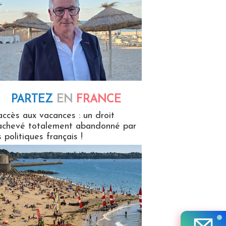
PARTEZ
EN
FRANCE
 en France
accès aux vacances : un droit
achevé totalement abandonné par
s politiques français !