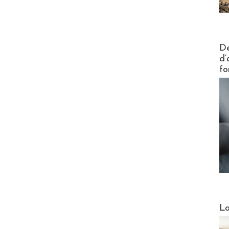
Actus V
De
d’
fo
Webinai
La