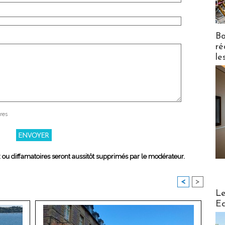
Bo
ré
le
res
x ou diffamatoires seront aussitôt supprimés par le modérateur.
<
>
Distribu
Le
Ed