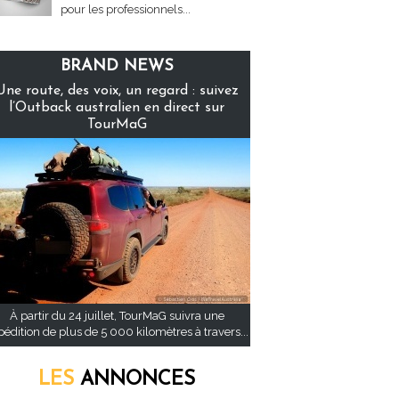
pour les professionnels...
BRAND NEWS
Une route, des voix, un regard : suivez
l’Outback australien en direct sur
TourMaG
À partir du 24 juillet, TourMaG suivra une
pédition de plus de 5 000 kilomètres à travers...
LES
ANNONCES