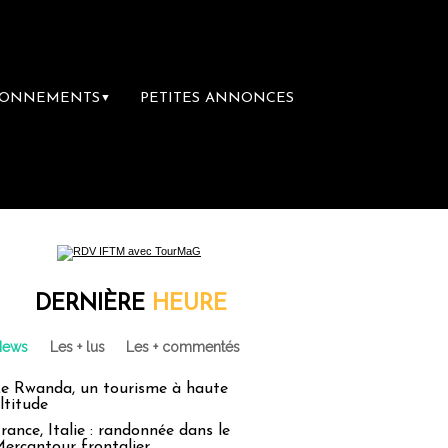
BONNEMENTS
PETITES ANNONCES
▼
voyage
Le groupe Sainte-Claire rachète E
DERNIÈRE
HEURE
News
Les + lus
Les + commentés
e Rwanda, un tourisme à haute
ltitude
rance, Italie : randonnée dans le
ercantour frontalier