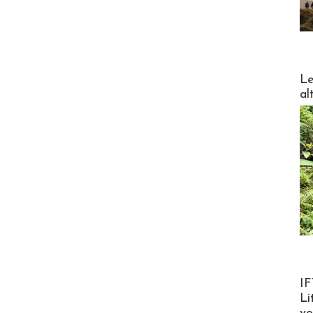
DESTI
Le
al
Product
IF
Li