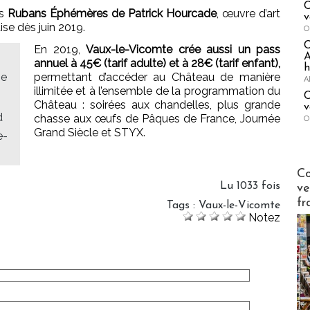
C
es
Rubans Éphémères de Patrick Hourcade
, œuvre d’art
v
ise dès juin 2019.
O
En 2019,
Vaux-le-Vicomte crée aussi un pass
A
annuel à 45€ (tarif adulte) et à 28€ (tarif enfant),
h
se
permettant d’accéder au Château de manière
A
illimitée et à l’ensemble de la programmation du
C
Château : soirées aux chandelles, plus grande
v
d
chasse aux œufs de Pâques de France, Journée
O
Grand Siècle et STYX.
e-
Publi-n
Co
Lu 1033 fois
ve
fr
Tags
:
Vaux-le-Vicomte
Notez