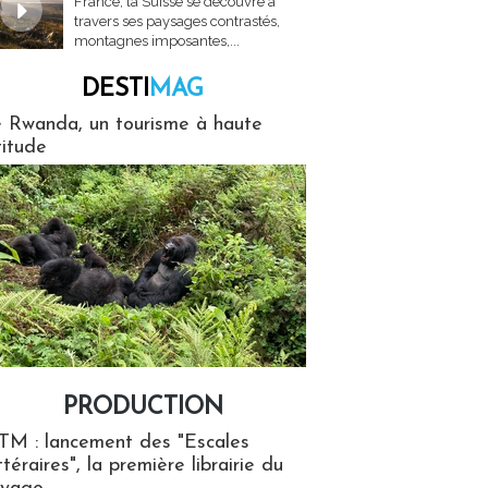
France, la Suisse se découvre à
travers ses paysages contrastés,
montagnes imposantes,...
DESTI
MAG
MAG
 Rwanda, un tourisme à haute
titude
PRODUCTION
ion
TM : lancement des "Escales
ttéraires", la première librairie du