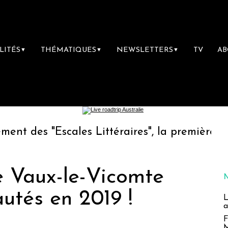
LITÉS
THÉMATIQUES
NEWSLETTERS
TV
A
▼
▼
▼
scales Littéraires", la première librairie du 
 Vaux-le-Vicomte
utés en 2019 !
L
a
F
M