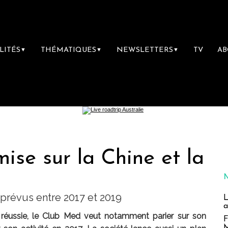
LITÉS
THÉMATIQUES
NEWSLETTERS
TV
A
▼
▼
▼
se sur la Chine et la
prévus entre 2017 et 2019
L
a
 réussie, le Club Med veut notamment parier sur son
F
M