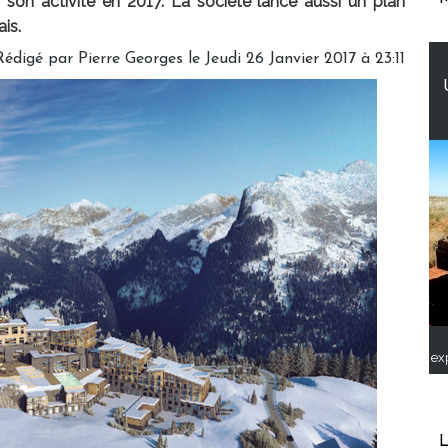
 son activité en 2017. La société lance aussi un plan
is.
Rédigé par
Pierre Georges
le Jeudi 26 Janvier 2017 à 23:11
ex
L