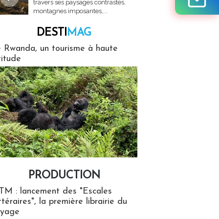
travers ses paysages contrastés,
montagnes imposantes,...
DESTI
MAG
MAG
 Rwanda, un tourisme à haute
titude
PRODUCTION
ion
TM : lancement des "Escales
ttéraires", la première librairie du
oyage