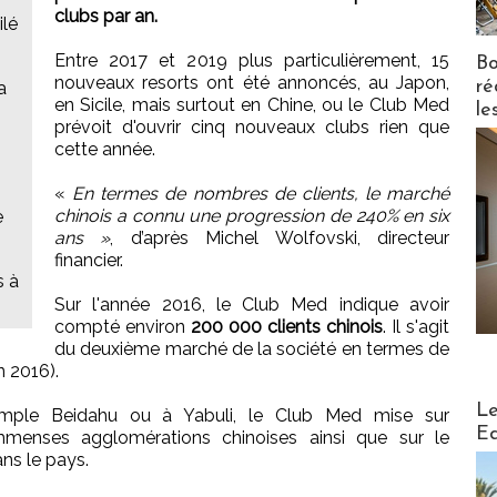
clubs par an.
ilé
Entre 2017 et 2019 plus particulièrement, 15
Bo
nouveaux resorts ont été annoncés, au Japon,
ré
a
en Sicile, mais surtout en Chine, ou le Club Med
le
prévoit d'ouvrir cinq nouveaux clubs rien que
cette année.
«
En termes de nombres de clients, le marché
chinois a connu une progression de 240% en six
e
ans »
, d’après Michel Wolfovski, directeur
financier.
s à
Sur l'année 2016, le Club Med indique avoir
compté environ
200 000 clients chinois
. Il s'agit
du deuxième marché de la société en termes de
n 2016).
Distribu
Le
emple Beidahu ou à Yabuli, le Club Med mise sur
Ed
immenses agglomérations chinoises ainsi que sur le
ns le pays.