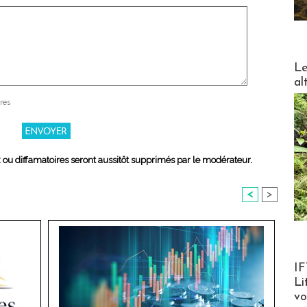
DESTI
Le
al
res
x ou diffamatoires seront aussitôt supprimés par le modérateur.
<
>
Product
IF
Li
v