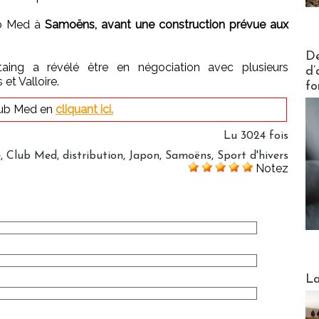
lub Med à
Samoëns, avant une construction prévue aux
Actus V
De
staing a révélé être en négociation avec plusieurs
d’
et Valloire.
fo
Club Med en
cliquant ici.
Lu 3024 fois
e
,
Club Med
,
distribution
,
Japon
,
Samoëns
,
Sport d'hivers
Notez
Webinai
La