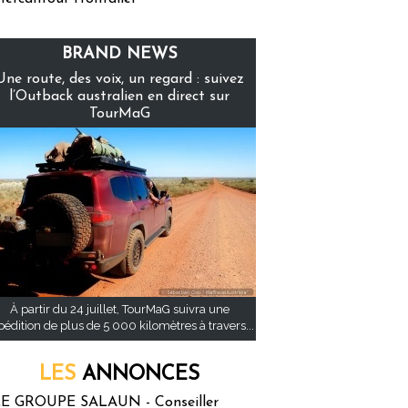
BRAND NEWS
Une route, des voix, un regard : suivez
l’Outback australien en direct sur
TourMaG
À partir du 24 juillet, TourMaG suivra une
pédition de plus de 5 000 kilomètres à travers...
LES
ANNONCES
E GROUPE SALAUN - Conseiller