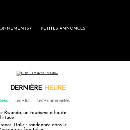
BONNEMENTS
PETITES ANNONCES
▼
DERNIÈRE
HEURE
News
Les + lus
Les + commentés
e Rwanda, un tourisme à haute
ltitude
rance, Italie : randonnée dans le
ercantour frontalier