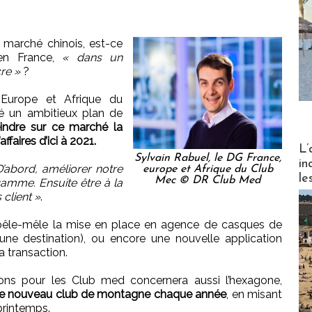
e marché chinois, est-ce
 en France,
« dans un
re »
?
, Europe et Afrique du
lé un ambitieux plan de
eindre sur ce marché la
ffaires d’ici à 2021.
Partez
L’
Sylvain Rabuel, le DG France,
in
D’abord, améliorer notre
europe et Afrique du Club
le
Mec © DR Club Med
gamme. Ensuite être à la
 client »
.
pêle-mêle la mise en place en agence de casques de
une destination), ou encore une nouvelle application
a transaction.
ations pour les Club med concernera aussi l’hexagone,
 une nouveau club de montagne chaque année
, en misant
printemps.