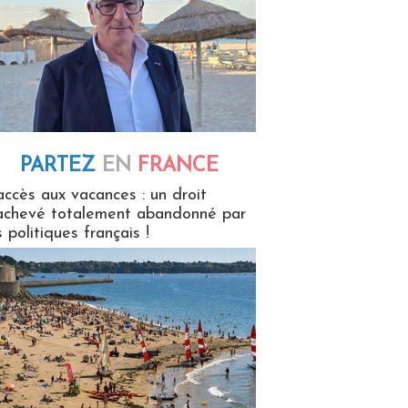
PARTEZ
EN
FRANCE
 en France
accès aux vacances : un droit
achevé totalement abandonné par
s politiques français !