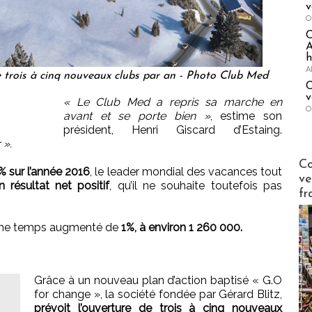
v
O
A
h
A
e trois à cinq nouveaux clubs par an - Photo Club Med
C
v
« Le Club Med a repris sa marche en
O
avant et se porte bien »
, estime son
président, Henri Giscard d’Estaing.
 ».
Publi-n
Co
% sur l’année 2016
, le leader mondial des vacances tout
ve
 résultat net positif
, qu’il ne souhaite toutefois pas
fr
même temps augmenté de
1%, à environ 1 260 000.
Grâce à un nouveau plan d’action baptisé « G.O
for change », la société fondée par Gérard Blitz,
prévoit l’ouverture de trois à cinq nouveaux