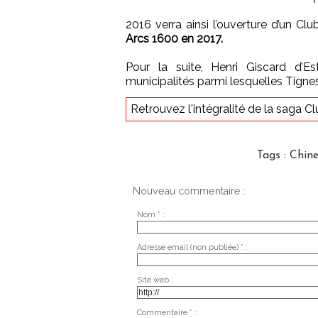
2016 verra ainsi l’ouverture d’un C
Arcs 1600 en 2017.
Pour la suite, Henri Giscard d’E
municipalités parmi lesquelles Tignes 
Retrouvez l'intégralité de la saga 
Tags
:
Chin
Nouveau commentaire :
Nom * :
Adresse email (non publiée) * :
Site web :
Commentaire * :