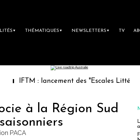
LITÉS
THÉMATIQUES
NEWSLETTERS
TV
A
▼
▼
▼
TM : lancement des "Escales Littéraires", la p
ocie à la Région Sud
 saisonniers
L
a
gion PACA
F
M