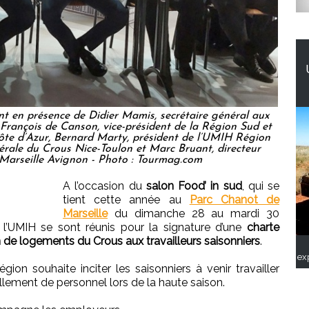
t en présence de Didier Mamis, secrétaire général aux
, François de Canson, vice-président de la Région Sud et
te d’Azur, Bernard Marty, président de l’UMIH Région
énérale du Crous Nice-Toulon et Marc Bruant, directeur
Marseille Avignon - Photo : Tourmag.com
A l’occasion du
salon Food’ in sud
, qui se
tient cette année au
Parc Chanot de
Marseille
du dimanche 28 au mardi 30
t l’UMIH se sont réunis pour la signature d’une
charte
 de logements du Crous aux travailleurs saisonniers
.
ex
égion souhaite inciter les saisonniers à venir travailler
lement de personnel lors de la haute saison.