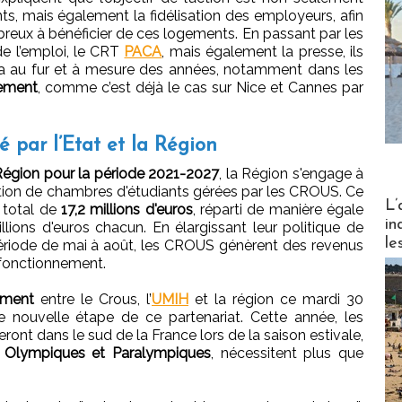
ts, mais également la fidélisation des employeurs, afin
reux à bénéficier de ces logements. En passant par les
 de l’emploi, le CRT
PACA
, mais également la presse, ils
ra au fur et à mesure des années, notamment dans les
uement
, comme c’est déjà le cas sur Nice et Cannes par
é par l’Etat et la Région
Région pour la période 2021-2027
, la Région s'engage à
ation de chambres d'étudiants gérées par les CROUS. Ce
Partez
L’
 total de
17,2 millions d'euros
, réparti de manière égale
in
illions d'euros chacun. En élargissant leur politique de
le
ériode de mai à août, les CROUS génèrent des revenus
 fonctionnement.
ement
entre le Crous, l’
UMIH
et la région ce mardi 30
 nouvelle étape de ce partenariat. Cette année, les
nt dans le sud de la France lors de la saison estivale,
 Olympiques et Paralympiques
, nécessitent plus que