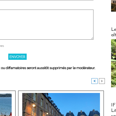
DESTI
Le
al
res
x ou diffamatoires seront aussitôt supprimés par le modérateur.
<
>
Product
IF
Li