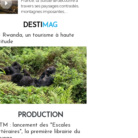
France, la Suisse se découvre à
travers ses paysages contrastés,
montagnes imposantes,...
DESTI
MAG
MAG
 Rwanda, un tourisme à haute
titude
PRODUCTION
ion
TM : lancement des "Escales
ttéraires", la première librairie du