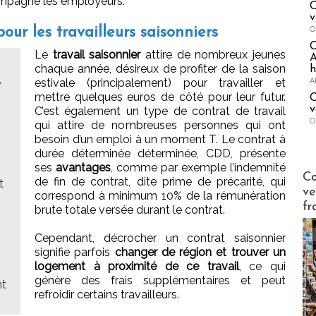
mpagne les employeurs.
C
v
O
ur les travailleurs saisonniers
Le
travail saisonnier
attire de nombreux jeunes
A
chaque année, désireux de profiter de la saison
h
A
e
estivale (principalement) pour travailler et
mettre quelques euros de côté pour leur futur.
C
v
C’est également un type de contrat de travail
O
qui attire de nombreuses personnes qui ont
besoin d’un emploi à un moment T. Le contrat à
durée déterminée déterminée, CDD, présente
ses
avantages
, comme par exemple l’indemnité
Publi-n
Co
de fin de contrat, dite prime de précarité, qui
t
ve
correspond à minimum 10% de la rémunération
fr
brute totale versée durant le contrat.
Cependant, décrocher un contrat saisonnier
signifie parfois
changer de région et trouver un
logement à proximité de ce travail
, ce qui
génère des frais supplémentaires et peut
nt
refroidir certains travailleurs.