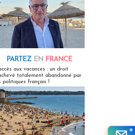
PARTEZ
EN
FRANCE
 en France
accès aux vacances : un droit
achevé totalement abandonné par
s politiques français !