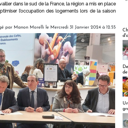
availler dans le sud de la France, la région a mis en place
ptimiser l’occupation des logements lors de la saison
gé par
Manon Morelli
le Mercredi 31 Janvier 2024 à 12:55
Les off
Ch
d'
De
de
Un
gr