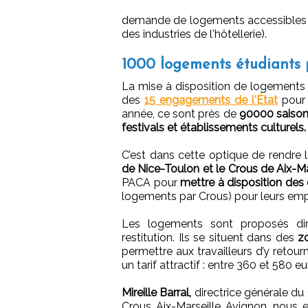
demande de logements accessible
des industries de l'hôtellerie).
1000 logements étudiants p
La mise à disposition de logements ét
des
15 engagements de l'État
pour 
année, ce sont près de
90000 saison
festivals et établissements culturels.
C’est dans cette optique de rendre le
de Nice-Toulon et le Crous de Aix-M
PACA pour
mettre à disposition de
logements par Crous) pour leurs empl
Les logements sont proposés di
restitution. Ils se situent dans des
z
permettre aux travailleurs d’y retourn
un tarif attractif : entre 360 et 580 eu
Mireille Barral,
directrice générale du
Crous Aix-Marseille Avignon, nous e