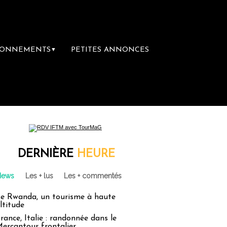
BONNEMENTS
PETITES ANNONCES
▼
remière librairie du voyage
Le groupe Sai
DERNIÈRE
HEURE
News
Les + lus
Les + commentés
e Rwanda, un tourisme à haute
ltitude
rance, Italie : randonnée dans le
ercantour frontalier