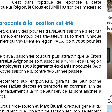
C’est dans l’optique de répondre à cette
s que
la Région, le Crous et l’UMIH
(Union des métiers et
Bo
roposés à la location cet été
ré
le
udiants vides pour les travailleurs saisonniers est l’un
améliorer l’emploi des travailleurs saisonniers. Chaque
niers
qui travaillent en région PACA, dont
7000 pour les
 travail saisonnier toujours plus attractif que le
Crous
arseille Avignon
se sont associés à l’UMIH et à la région
s employeurs 1000 logements étudiants inoccupés
(500
oyés saisonniers, contre 350 l’année passée.
rectement aux employeurs, garants de leur bonne
ones faciles d’accès en transports en commun
, afin de
er facilement à la fin de leur service. Ils sont affichés à
Distribu
Le
ros.
Ed
 Crous Nice-Toulon et
Marc Bruant
, directeur général du
xpliquent que l’objectif de l’action est non seulement