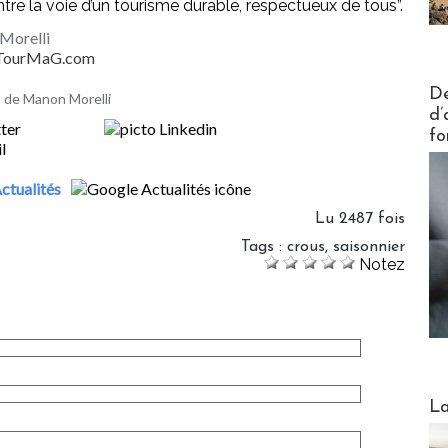
tre la voie d’un tourisme durable, respectueux de tous”.
Morelli
- TourMaG.com
Actus V
De
es de Manon Morelli
d’
fo
ctualités
Lu 2487 fois
Tags
:
crous
,
saisonnier
Notez
Webinai
La