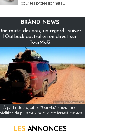
pour les professionnels...
BRAND NEWS
Une route, des voix, un regard : suivez
l’Outback australien en direct sur
TourMaG
À partir du 24 juillet, TourMaG suivra une
pédition de plus de 5 000 kilomètres à travers...
LES
ANNONCES