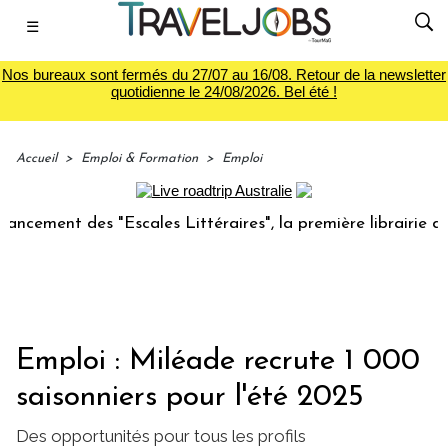
☰
Nos bureaux sont fermés du 27/07 au 16/08. Retour de la newsletter
quotidienne le 24/08/2026. Bel été !
Accueil
>
Emploi & Formation
>
Emploi
ent des "Escales Littéraires", la première librairie du voya
Emploi : Miléade recrute 1 000
saisonniers pour l'été 2025
Des opportunités pour tous les profils