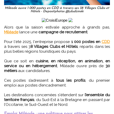
Miléade ouvre 1 000 postes en CDD à travers ses 38 Villages Clubs et
Hôtels - Depositphotos @j.dudzinski
Alors que la saison estivale approche à grands pas,
Miléade
lance une
campagne de recrutement
.
Pour l'été 2025, l'entreprise propose
1 000 postes en
CDD
à travers ses 3
8 Villages Clubs et Hôtels
, répartis dans les
plus belles régions touristiques du pays.
Que ce soit en
cuisine, en réception, en animation, en
service ou en hébergement
, Miléade ouvre près de
30
métiers
aux candidatures.
Ces postes s’adressent à
tous les profils
, du premier
emploi aux postes d’encadrement.
Les destinations concernées s'étendent sur
l’ensemble du
territoire français
, du Sud-Est à la Bretagne en passant par
l’Occitanie, le Sud-Ouest et le Nord.
Emploi Miléade : une politique pour attirer les