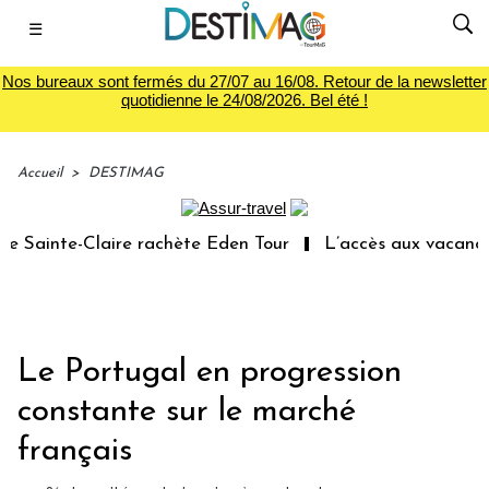
☰
Nos bureaux sont fermés du 27/07 au 16/08. Retour de la newsletter
quotidienne le 24/08/2026. Bel été !
Accueil
>
DESTIMAG
 Sainte-Claire rachète Eden Tour
L’accès aux vacances :
Le Portugal en progression
constante sur le marché
français