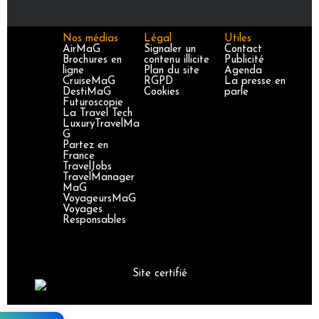
Nos médias
Légal
Utiles
AirMaG
Signaler un
Contact
Brochures en
contenu illicite
Publicité
ligne
Plan du site
Agenda
CruiseMaG
RGPD
La presse en
DestiMaG
Cookies
parle
Futuroscopie
La Travel Tech
LuxuryTravelMa
G
Partez en
France
TravelJobs
TravelManager
MaG
VoyageursMaG
Voyages
Responsables
Site certifié