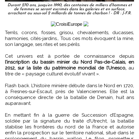
Durant 270 ans, jusqu’en 1990, des centaines de milliers d’hommes et
de femmes se seront escrimés dans les galeries et en surface,
arrachant au sous-sol 2 milliards de tonnes de charbon ! - DR : J-F.R.
Terrils, corons, fosses, grisou, chevalements, ducasses,
harmonies, cités-jardins… Tous ces mots évoquent la mine,
son langage, ses rites et ses périls.
Cet univers est à portée de connaissance depuis
l’inscription du bassin minier du Nord Pas-de-Calais, en
2012, sur la liste du patrimoine mondial de l’Unesco,
au
titre de « paysage culturel évolutif vivant ».
Flash back. L’histoire minière débute dans le Nord en 1720,
à Fresnes-sur-Escaut, près de Valenciennes. Elle est la
conséquence directe de la bataille de Denain, huit ans
auparavant.
En mettant fin à la guerre de Succession d’Espagne,
soldée par la signature du traité d’Utrecht, la bataille
stabilise les frontières du nord de la France et autorise
enfin la prospection sur le territoire national, situé dans le
prolongement du bassin wallon. Le filon, prometteur,