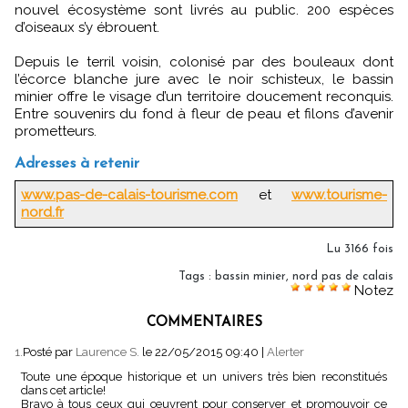
nouvel écosystème sont livrés au public. 200 espèces
d’oiseaux s’y ébrouent.
Depuis le terril voisin, colonisé par des bouleaux dont
l’écorce blanche jure avec le noir schisteux, le bassin
minier offre le visage d’un territoire doucement reconquis.
Entre souvenirs du fond à fleur de peau et filons d’avenir
prometteurs.
Adresses à retenir
www.pas-de-calais-tourisme.com
et
www.tourisme-
nord.fr
Lu 3166 fois
Tags
:
bassin minier
,
nord pas de calais
Notez
COMMENTAIRES
1.
Posté par
Laurence S.
le 22/05/2015 09:40
|
Alerter
Toute une époque historique et un univers très bien reconstitués
dans cet article!
Bravo à tous ceux qui œuvrent pour conserver et promouvoir ce