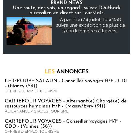
BRAND NEWS
Une route, des voix, un regard : suivez l’Outback
australien en direct sur TourMaG
À partir du 24 juillet, TourMaG
suivra une expédition de plus de
5 000 kilomètres à travers...
LES
ANNONCES
LE GROUPE SALAUN - Conseiller voyages H/F - CDI
- (Nancy (54))
OFFRES D'EMPLOI TOURISME
CARREFOUR VOYAGES - Alternant(e) Chargé(e) de
ressources humaines H/F - (Massy/Evry (91))
ALTERNANCE / STAGES TOURISME
CARREFOUR VOYAGES - Conseiller voyages H/F -
CDD - (Vannes (56))
OFFRES D'EMPLOI TOURISME