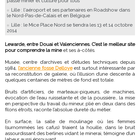
passé minier et culture pour tous
Lille : l'aéroport et ses partenaires en Roadshow dans
le Nord-Pas-de-Calais et en Belgique
Lille : le Mice Place Nord se tiendra les 13 et 14 octobre
2014
Lewarde, entre Douai et Valenciennes. C’est le meilleur site
pour comprendre la mine
et ses à-côtés.
Musée, centre d’archives et d’études techniques depuis
1984,
l’ancienne fosse Delloye
est surtout intéressante par
sa reconstitution de galerie, où l’illusion d’une descente à
quelques centaines de mètres de fond est totale.
Bruits d’artificiers, de marteaux-piqueurs, de machines,
évocation de l’eau ruisselante et de la poussière… la mise
en perspective du travail du mineur, plié en deux dans des
filons étroits, raconte l’absolue dureté du métier.
En surface, la salle de moulinage où les femmes
(surnommées les cafus) triaient la houille, dans le bruit
assourdissant des berlines vidant le minerai, témoigne d’un
labeur aussi éprouvant.