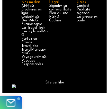
Nos médias
Légal
Utiles
AirMaG
Signaler un
Contact
Brochures en
contenu illicite
Publicité
ligne
Plan du site
Agenda
CruiseMaG
RGPD
La presse en
DestiMaG
Cookies
parle
Futuroscopie
La Travel Tech
LuxuryTravelMa
G
Partez en
France
TravelJobs
TravelManager
MaG
VoyageursMaG
Voyages
Responsables
Site certifié