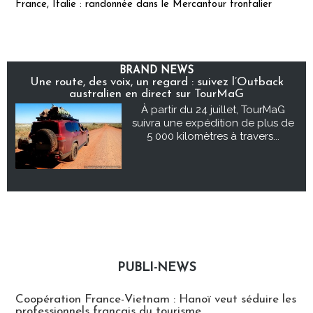
France, Italie : randonnée dans le Mercantour frontalier
BRAND NEWS
Une route, des voix, un regard : suivez l’Outback
australien en direct sur TourMaG
À partir du 24 juillet, TourMaG
suivra une expédition de plus de
5 000 kilomètres à travers...
PUBLI-NEWS
Publi-news
Coopération France-Vietnam : Hanoï veut séduire les
professionnels français du tourisme