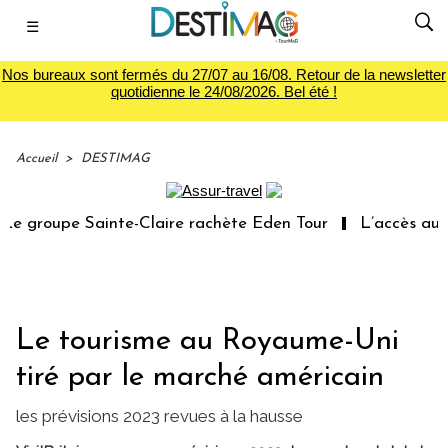
☰
Nos bureaux sont fermés du 27/07 au 16/08. Retour de la newsletter
quotidienne le 24/08/2026. Bel été !
Accueil
>
DESTIMAG
e groupe Sainte-Claire rachète Eden Tour
L’accès aux v
Le tourisme au Royaume-Uni
tiré par le marché américain
les prévisions 2023 revues à la hausse