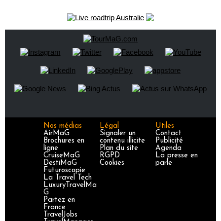
Nos médias
Légal
Utiles
AirMaG
Signaler un
Contact
Brochures en
contenu illicite
Publicité
ligne
Plan du site
Agenda
CruiseMaG
RGPD
La presse en
DestiMaG
Cookies
parle
Futuroscopie
La Travel Tech
LuxuryTravelMa
G
Partez en
France
TravelJobs