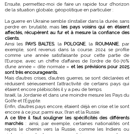
Ensuite, permettez-moi de faire un rapide tour d’horizon
de la situation globale, géopolitique en particulier :
La guerre en Ukraine semble s’installer dans la durée, sans
perdre en brutalité, mais
les pays voisins qui en étaient
affectés, récupèrent au fur et à mesure la confiance des
clients.
Ainsi les
PAYS BALTES
, la
POLOGNE
, la
ROUMANIE
, par
exemple, sont revenus dans la course. 2024 se profile
comme une année satisfaisante pour cette partie de
l’Europe, avec un chiffre d’affaires de l’ordre de 60-70%
d’une année « dite normale »
et les prévisions pour 2025
sont très encourageants.
Mais d’autres crises, d’autres guerres, se sont déclarées et
réduisent sérieusement l’attractivité de certains pays qui
étaient encore plébiscités il y a peu de temps.
Israël, la Jordanie et dans une moindre mesure les Pays du
Golfe et l’Égypte.
Enfin, d’autres pays encore, étaient déjà en crise et le sont
encore à ce jour, parmi eux, l’Iran et la Russie.
A ce titre il faut souligner les spécificités des différents
marchés
: ainsi, par exemple, certaines nationalités ont
repris le chemin vers la Russie, comme les Indiens ou