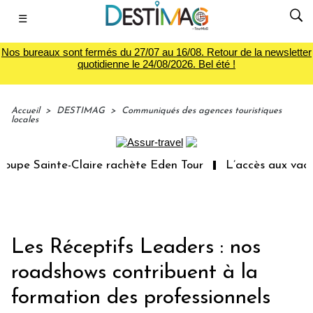
☰
Nos bureaux sont fermés du 27/07 au 16/08. Retour de la newsletter
quotidienne le 24/08/2026. Bel été !
Accueil
>
DESTIMAG
>
Communiqués des agences touristiques
locales
e Sainte-Claire rachète Eden Tour
L’accès aux vacances
Les Réceptifs Leaders : nos
roadshows contribuent à la
formation des professionnels