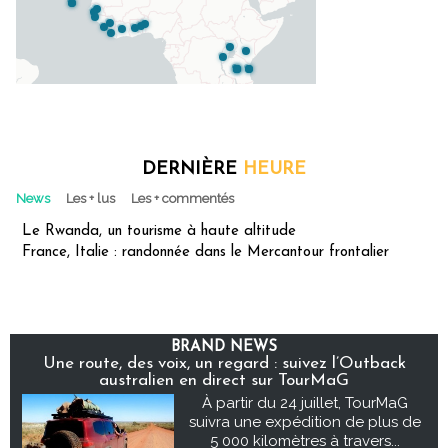
DERNIÈRE
HEURE
News
Les + lus
Les + commentés
Le Rwanda, un tourisme à haute altitude
France, Italie : randonnée dans le Mercantour frontalier
BRAND NEWS
Une route, des voix, un regard : suivez l’Outback
australien en direct sur TourMaG
À partir du 24 juillet, TourMaG
suivra une expédition de plus de
5 000 kilomètres à travers...