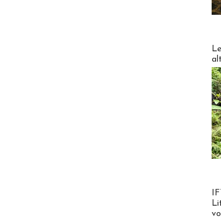
DESTI
Le
al
Product
IF
Li
v