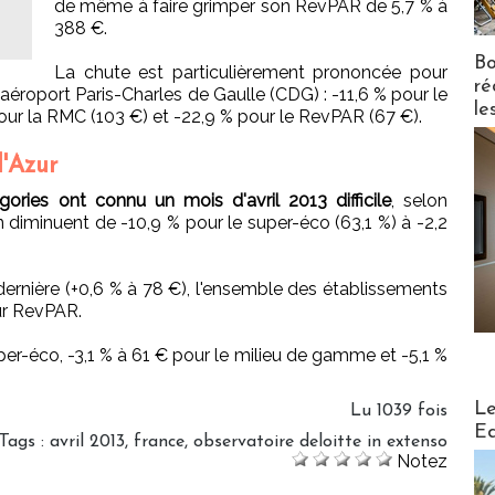
de même à faire grimper son RevPAR de 5,7 % à
388 €.
Bo
La chute est particulièrement prononcée pour
ré
'aéroport Paris-Charles de Gaulle (CDG) : -11,6 % pour le
le
pour la RMC (103 €) et -22,9 % pour le RevPAR (67 €).
d'Azur
gories ont connu un mois d'avril 2013 difficile
, selon
n diminuent de -10,9 % pour le super-éco (63,1 %) à -2,2
ernière (+0,6 % à 78 €), l'ensemble des établissements
eur RevPAR.
uper-éco, -3,1 % à 61 € pour le milieu de gamme et -5,1 %
Distribu
Le
Lu 1039 fois
Ed
Tags
:
avril 2013
,
france
,
observatoire deloitte in extenso
Notez