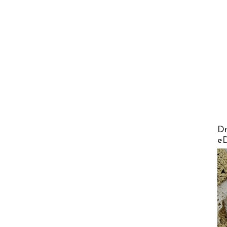
AirMa
Dr
e