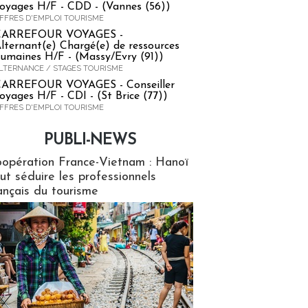
oyages H/F - CDD - (Vannes (56))
FFRES D'EMPLOI TOURISME
CARREFOUR VOYAGES -
lternant(e) Chargé(e) de ressources
umaines H/F - (Massy/Evry (91))
LTERNANCE / STAGES TOURISME
ARREFOUR VOYAGES - Conseiller
oyages H/F - CDI - (St Brice (77))
FFRES D'EMPLOI TOURISME
PUBLI-NEWS
ews
opération France-Vietnam : Hanoï
ut séduire les professionnels
ançais du tourisme