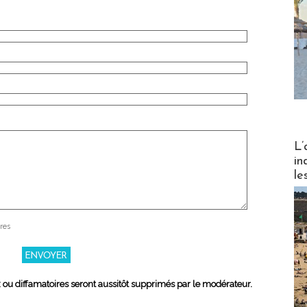
Partez
L’
in
le
res
x ou diffamatoires seront aussitôt supprimés par le modérateur.