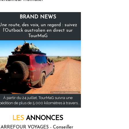
BRAND NEWS
Une route, des voix, un regard : suivez
l’Outback australien en direct sur
TourMaG
À partir du 24 juillet, TourMaG suivra une
pédition de plus de 5 000 kilomètres à travers...
LES
ANNONCES
ARREFOUR VOYAGES - Conseiller