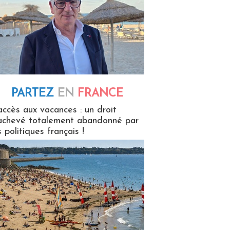
PARTEZ
EN
FRANCE
 en France
accès aux vacances : un droit
achevé totalement abandonné par
s politiques français !