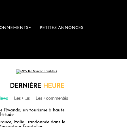
BONNEMENTS
PETITES ANNONCES
▼
ière librairie du voyage
Le groupe Sainte-
DERNIÈRE
HEURE
News
Les + lus
Les + commentés
e Rwanda, un tourisme à haute
ltitude
rance, Italie : randonnée dans le
ercantour frontalier