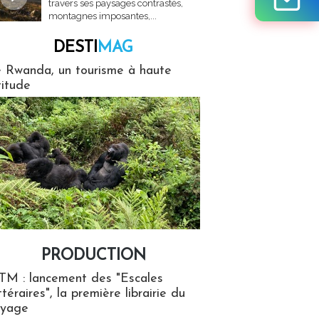
travers ses paysages contrastés,
montagnes imposantes,...
DESTI
MAG
MAG
 Rwanda, un tourisme à haute
titude
PRODUCTION
ion
TM : lancement des "Escales
ttéraires", la première librairie du
oyage