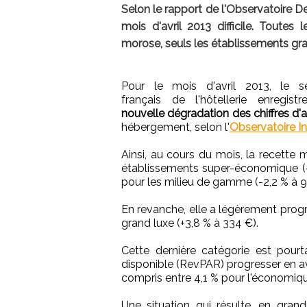
Selon le rapport de l'Observatoire De
mois d'avril 2013 difficile. Toute
morose, seuls les établissements gra
Pour le mois d'avril 2013, le s
français de l'hôtellerie enregist
nouvelle dégradation des chiffres d'a
hébergement, selon l'
Observatoire I
Ainsi, au cours du mois, la recett
établissements super-économique (-
pour les milieu de gamme (-2,2 % à 9
En revanche, elle a légèrement progr
grand luxe (+3,8 % à 334 €).
Cette dernière catégorie est pou
disponible (RevPAR) progresser en avr
compris entre 4,1 % pour l'économiq
Une situation qui résulte, en gran