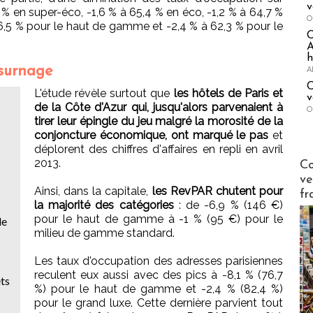
v
 % en super-éco, -1,6 % à 65,4 % en éco, -1,2 % à 64,7 %
O
6,5 % pour le haut de gamme et -2,4 % à 62,3 % pour le
A
h
 surnage
A
C
L'étude révèle surtout que
les hôtels de Paris et
v
de la Côte d'Azur qui, jusqu'alors parvenaient à
O
tirer leur épingle du jeu malgré la morosité de la
conjoncture économique, ont marqué le pas
et
déplorent des chiffres d'affaires en repli en avril
Publi-n
2013.
Co
ve
Ainsi, dans la capitale,
les RevPAR chutent pour
fr
la majorité des catégories
: de -6,9 % (146 €)
pour le haut de gamme à -1 % (95 €) pour le
le
milieu de gamme standard.
Les taux d'occupation des adresses parisiennes
reculent eux aussi avec des pics à -8,1 % (76,7
ets
%) pour le haut de gamme et -2,4 % (82,4 %)
pour le grand luxe. Cette dernière parvient tout