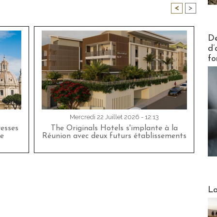
<
>
Actus V
De
d’
fo
Mercredi 22 Juillet 2026 - 12:13
esses
The Originals Hotels s'implante à la
e
Réunion avec deux futurs établissements
Webinai
La