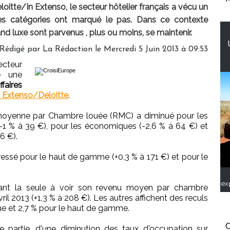
loitte/In Extenso, le secteur hôtelier français a vécu un
s les catégories ont marqué le pas. Dans ce contexte
nd luxe sont parvenus , plus ou moins, se maintenir.
Rédigé par
La Rédaction
le Mercredi 5 Juin 2013 à 09:53
ecteur
re une
ffaires
n Extenso/Deloitte
.
e moyenne par Chambre louée (RMC) a diminué pour les
1 % à 39 €), pour les économiques (-2,6 % à 64 €) et
6 €).
essé pour le haut de gamme (+0,3 % à 171 €) et pour le
ex
rtant la seule à voir son revenu moyen par chambre
il 2013 (+1,3 % à 208 €). Les autres affichent des reculs
ue et 2,7 % pour le haut de gamme.
C
de partie, d'une diminution des taux d'occupation sur