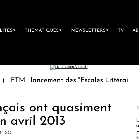
LITÉS
THÉMATIQUES
NEWSLETTERS
TV
A
▼
▼
▼
 lancement des "Escales Littéraires", la prem
nçais ont quasiment
n avril 2013
L
a
enso
F
M