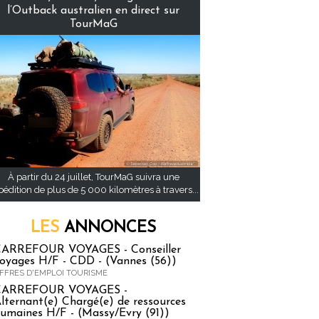
l’Outback australien en direct sur
TourMaG
À partir du 24 juillet, TourMaG suivra une
pédition de plus de 5 000 kilomètres à travers...
LES
ANNONCES
ARREFOUR VOYAGES - Conseiller
oyages H/F - CDD - (Vannes (56))
FFRES D'EMPLOI TOURISME
CARREFOUR VOYAGES -
lternant(e) Chargé(e) de ressources
umaines H/F - (Massy/Evry (91))