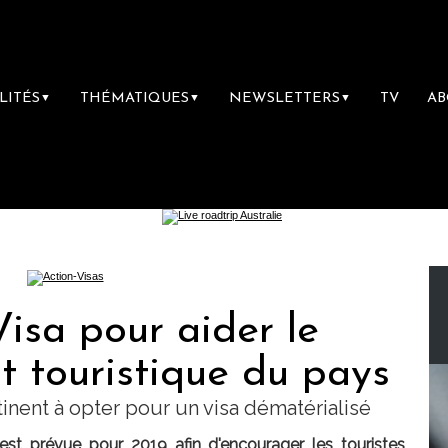
LITÉS
THÉMATIQUES
NEWSLETTERS
TV
A
▼
▼
▼
Visa pour aider le
 touristique du pays
nent à opter pour un visa dématérialisé
 est prévue pour 2019 afin d'encourager les touristes