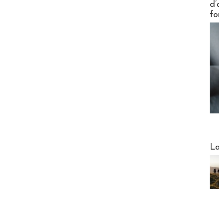
d’
fo
Webinai
La
DESTI