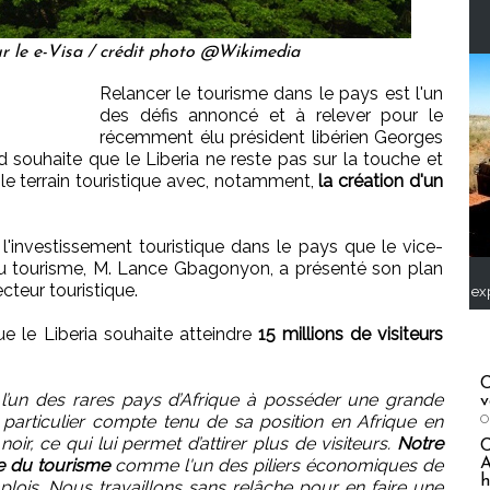
ur le e-Visa / crédit photo @Wikimedia
Relancer le tourisme dans le pays est l'un
des défis annoncé et à relever pour le
récemment élu président libérien Georges
 souhaite que le Liberia ne reste pas sur la touche et
le terrain touristique avec, notamment,
la création d'un
 l'investissement touristique dans le pays que le vice-
t du tourisme, M. Lance Gbagonyon, a présenté son plan
teur touristique.
ex
que le Liberia souhaite atteindre
15 millions de visiteurs
C
t l’un des rares pays d’Afrique à posséder une grande
v
en particulier compte tenu de sa position en Afrique en
O
ir, ce qui lui permet d’attirer plus de visiteurs.
Notre
A
ie du tourisme
comme l'un des piliers économiques de
h
plois. Nous travaillons sans relâche pour en faire une