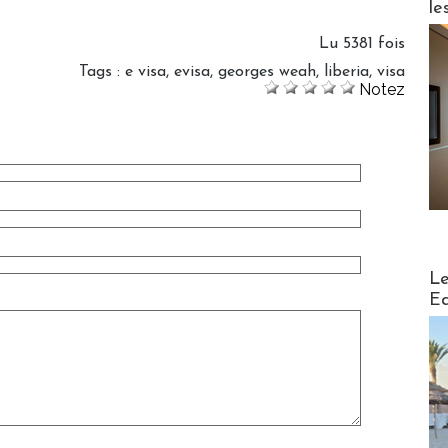
.
le
Lu 5381 fois
Tags
:
e visa
,
evisa
,
georges weah
,
liberia
,
visa
Notez
Distribu
Le
Ed