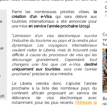
A
C
Parmi les nombreuses priorités citées,
la
v
O
création d'un e-Visa
qui sera délivré aux
ée
touristes internationaux a été annoncée pour
une mise
en service l'année prochaine (2019)
.
Publi-n
Co
"
L'émission d'un visa électronique ouvrira
ve
l'industrie du tourisme au pays et la rendra plus
fr
dynamique. Les voyageurs internationaux
que
veulent visiter le Liberia, mais ils trouvent cela
difficile à cause du processus de visa qui les
décourage grandement... Cependant, tout
changera une fois que cet e-Visa,
destiné
uniquement aux touristes
, sera créé l'année
prochaine.
" précise le vice-ministre.
a
Le Liberia viendra donc s'ajouter l'année
prochaine à la liste des nombreux pays du
continent africain proposant un service de
026
délivrance de visa électronique avec
Bo
notamment, pour les plus récents:
l'Ethiopie
,
le
ré