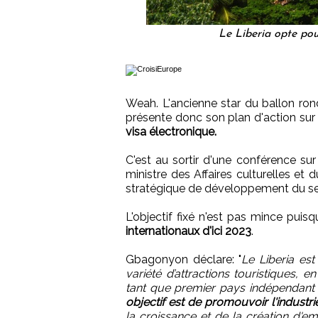
Le Liberia opte po
Weah. L'ancienne star du ballon rond
présente donc son plan d'action sur 
visa électronique.
C'est au sortir d'une conférence sur
ministre des Affaires culturelles e
stratégique de développement du sec
L'objectif fixé n'est pas mince puis
internationaux d'ici 2023
.
Gbagonyon déclare: "
Le Liberia es
variété d’attractions touristiques, 
tant que premier pays indépendant no
objectif est de promouvoir l'industr
la croissance et de la création d'em