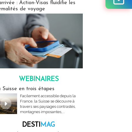
arrivée : Action-Visas fluidifie les
rmalités de voyage
WEBINAIRES
res
 Suisse en trois étapes
Facilement accessible depuis la
France, la Suisse se découvre à
travers ses paysages contrastés,
montagnes imposantes,...
DESTI
MAG
MAG