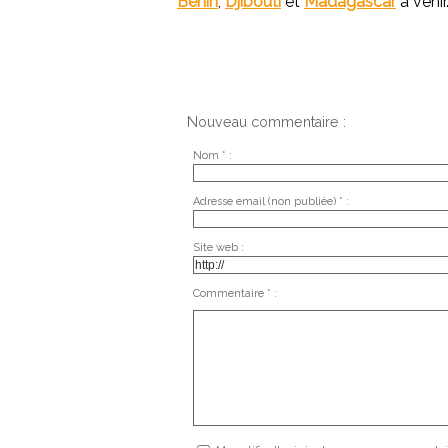
Bénin
,
Djibouti
et
Madagascar
à venir
Nouveau commentaire :
Nom * :
Adresse email (non publiée) * :
Site web :
Commentaire * :