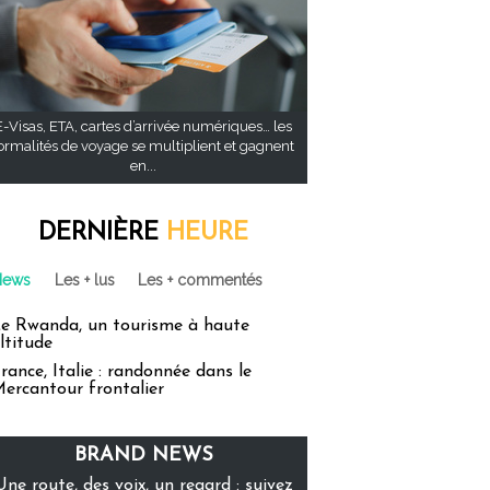
E-Visas, ETA, cartes d’arrivée numériques… les
ormalités de voyage se multiplient et gagnent
en...
DERNIÈRE
HEURE
News
Les + lus
Les + commentés
e Rwanda, un tourisme à haute
ltitude
rance, Italie : randonnée dans le
ercantour frontalier
BRAND NEWS
Une route, des voix, un regard : suivez