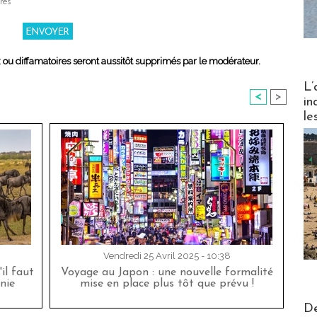
res
x ou diffamatoires seront aussitôt supprimés par le modérateur.
Partez
L’
<
>
in
le
Vendredi 25 Avril 2025 - 10:38
'il faut
Voyage au Japon : une nouvelle formalité
nie
mise en place plus tôt que prévu !
Actus V
De