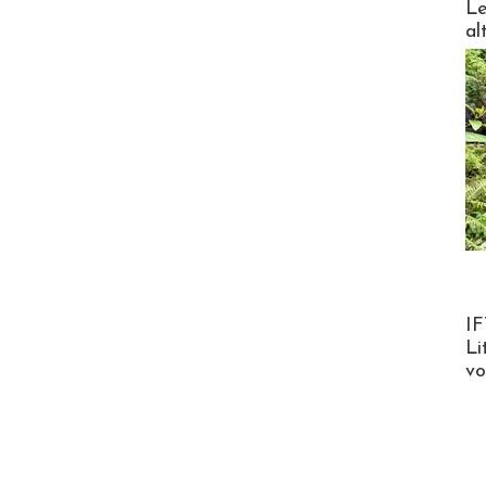
Le
al
Product
IF
Li
v