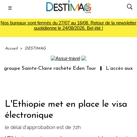
☰
Nos bureaux sont fermés du 27/07 au 16/08. Retour de la newsletter
quotidienne le 24/08/2026. Bel été !
Accueil
>
DESTIMAG
groupe Sainte-Claire rachète Eden Tour
L’accès aux vac
L'Ethiopie met en place le visa
électronique
le délai d'approbation est de 72h