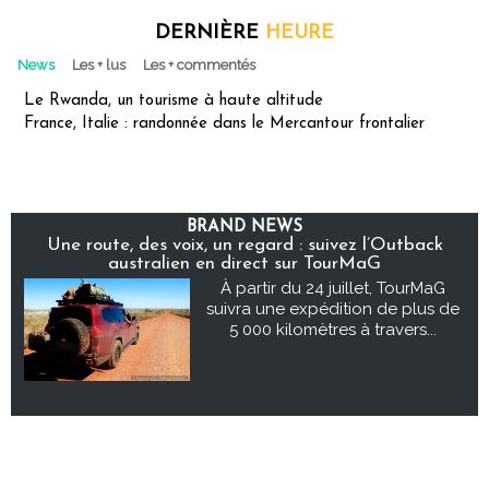
DERNIÈRE
HEURE
News
Les + lus
Les + commentés
Le Rwanda, un tourisme à haute altitude
France, Italie : randonnée dans le Mercantour frontalier
BRAND NEWS
Une route, des voix, un regard : suivez l’Outback
australien en direct sur TourMaG
À partir du 24 juillet, TourMaG
suivra une expédition de plus de
5 000 kilomètres à travers...