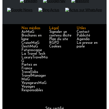
Nos médias
Légal
Utiles
AirMaG
Signaler un
Contact
Brochures en
contenu illicite
Publicité
ligne
Plan du site
Agenda
CruiseMaG
RGPD
La presse en
DestiMaG
Cookies
parle
Futuroscopie
La Travel Tech
LuxuryTravelMa
G
Partez en
France
TravelJobs
TravelManager
MaG
VoyageursMaG
Voyages
Responsables
Site certifié