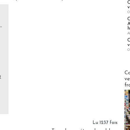
C
v
O
A
-
h
A
C
v
O
Publi-n
Co
t
ve
fr
Lu 1237 fois