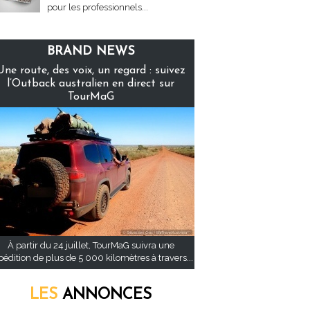
pour les professionnels...
BRAND NEWS
Une route, des voix, un regard : suivez
l’Outback australien en direct sur
TourMaG
À partir du 24 juillet, TourMaG suivra une
pédition de plus de 5 000 kilomètres à travers...
LES
ANNONCES