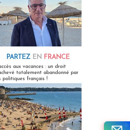
PARTEZ
EN
FRANCE
 en France
accès aux vacances : un droit
achevé totalement abandonné par
s politiques français !