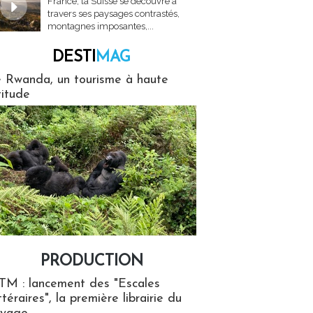
France, la Suisse se découvre à
travers ses paysages contrastés,
montagnes imposantes,...
DESTI
MAG
MAG
 Rwanda, un tourisme à haute
titude
PRODUCTION
ion
TM : lancement des "Escales
ttéraires", la première librairie du