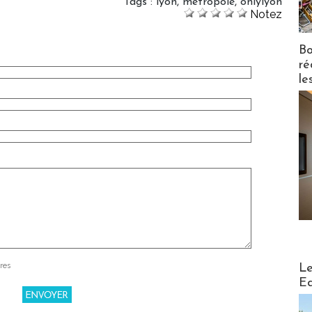
Tags
:
lyon
,
métropole
,
onlylyon
Notez
Bo
ré
le
Distribu
res
Le
Ed