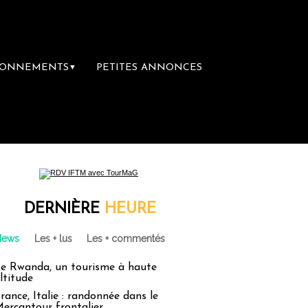
BONNEMENTS
PETITES ANNONCES
▼
e librairie du voyage
Le groupe Sainte-Cl
DERNIÈRE
HEURE
News
Les + lus
Les + commentés
e Rwanda, un tourisme à haute
ltitude
rance, Italie : randonnée dans le
ercantour frontalier