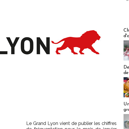
Les off
Ch
d'
De
de
Un
gr
Le Grand Lyon vient de publier les chiffres