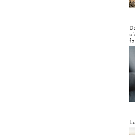
Actus V
De
d’
fo
Webinai
La