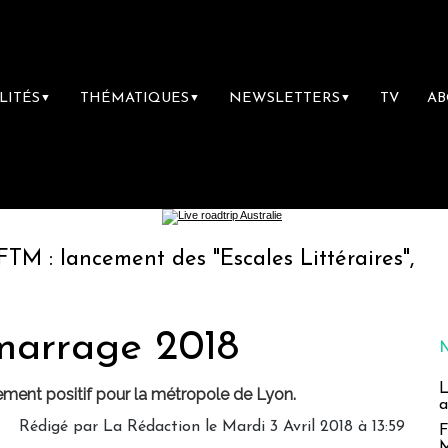
LITÉS
THÉMATIQUES
NEWSLETTERS
TV
A
▼
▼
▼
ancement des "Escales Littéraires", la premièr
marrage 2018
L
ement positif pour la métropole de Lyon.
a
Rédigé par
La Rédaction
le Mardi 3 Avril 2018 à 13:59
F
M