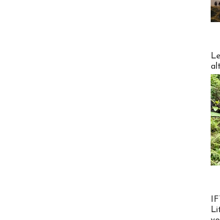
DESTI
Le
al
Product
IF
Li