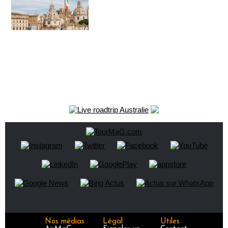
Nos médias
Légal
Utiles