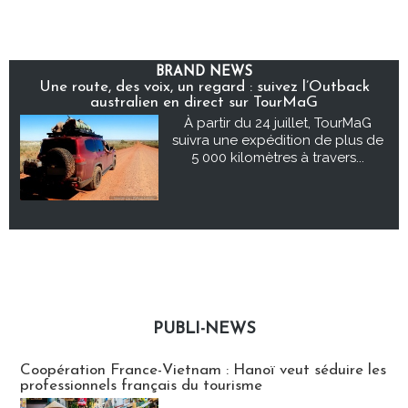
BRAND NEWS
Une route, des voix, un regard : suivez l’Outback
australien en direct sur TourMaG
À partir du 24 juillet, TourMaG
suivra une expédition de plus de
5 000 kilomètres à travers...
PUBLI-NEWS
Publi-news
Coopération France-Vietnam : Hanoï veut séduire les
professionnels français du tourisme