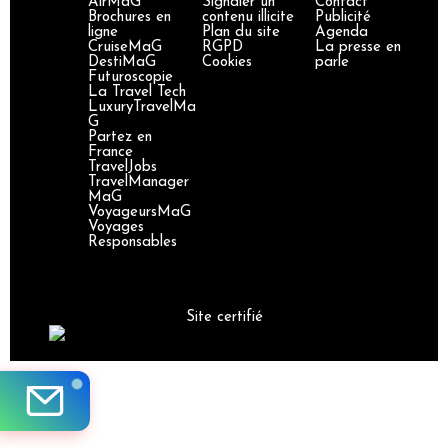
AirMaG
Signaler un
Contact
Brochures en
contenu illicite
Publicité
ligne
Plan du site
Agenda
CruiseMaG
RGPD
La presse en
DestiMaG
Cookies
parle
Futuroscopie
La Travel Tech
LuxuryTravelMa
G
Partez en
France
TravelJobs
TravelManager
MaG
VoyageursMaG
Voyages
Responsables
Site certifié