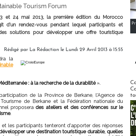
tainable Tourism Forum
 23 et 24 mai 2013, la première édition du Morocco
Pr
git d'un rendez-vous pendant lequel participants et
des solutions pour développer une offre touristique
Rédigé par
La Rédaction
le Lundi 29 Avril 2013 à 15:55
dra la
inable
Communi
Co
diterranée : à la recherche de la durabilité
».
Ca
articipation de la Province de Berkane, l'Agence de
to
de Tourisme de Berkane et la Fédération nationale du
onnel proposera
des ateliers et des conférences sur le
risme
.
 et les participants tenteront d'apporter des réponses
velopper une destination touristique durable, quelles