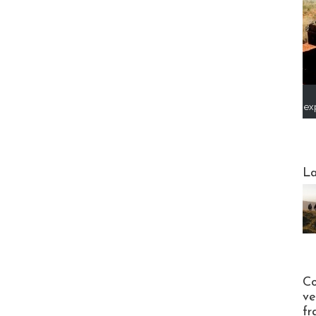
ex
Webinai
La
Publi-n
Co
ve
fr