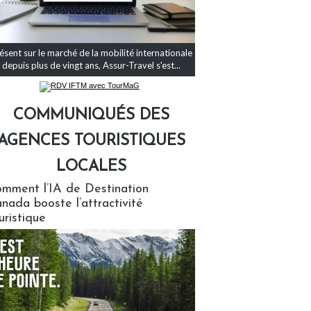
ésent sur le marché de la mobilité internationale
depuis plus de vingt ans, Assur-Travel s'est...
COMMUNIQUÉS DES
AGENCES TOURISTIQUES
LOCALES
qués des agences touristiques locales
mment l’IA de Destination
nada booste l’attractivité
uristique