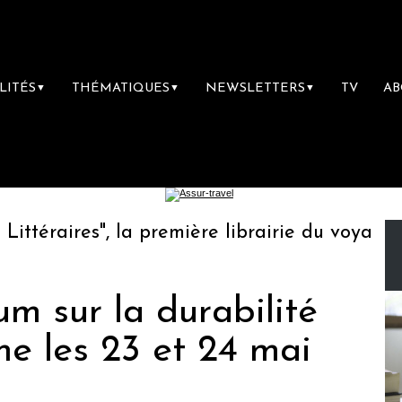
LITÉS
THÉMATIQUES
NEWSLETTERS
TV
A
▼
▼
▼
téraires", la première librairie du voyage
um sur la durabilité
me les 23 et 24 mai