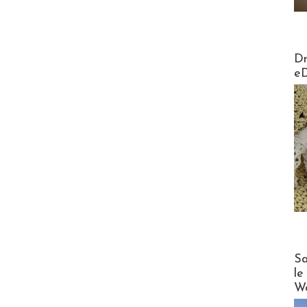
AirMa
Dr
e
Cruise
Sa
le
Wo