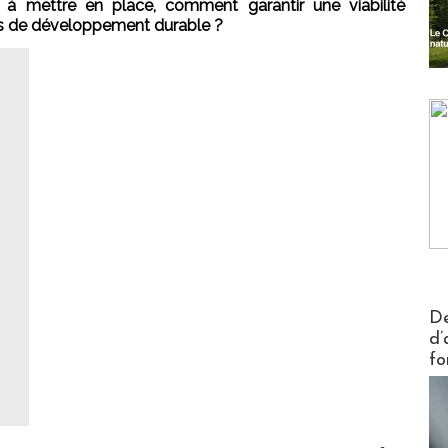
 à mettre en place, comment garantir une viabilité
s de développement durable ?
Actus V
De
d’
fo