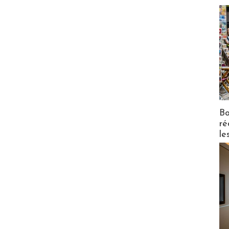
Bo
ré
le