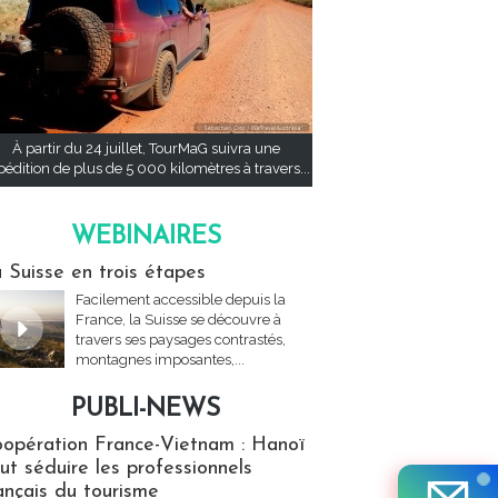
À partir du 24 juillet, TourMaG suivra une
pédition de plus de 5 000 kilomètres à travers...
WEBINAIRES
res
 Suisse en trois étapes
Facilement accessible depuis la
France, la Suisse se découvre à
travers ses paysages contrastés,
montagnes imposantes,...
PUBLI-NEWS
ews
opération France-Vietnam : Hanoï
ut séduire les professionnels
ançais du tourisme