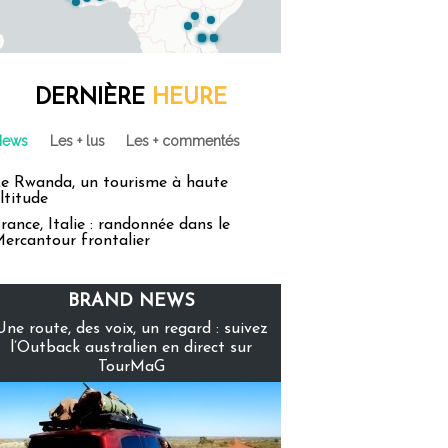
DERNIÈRE
HEURE
News
Les + lus
Les + commentés
e Rwanda, un tourisme à haute
ltitude
rance, Italie : randonnée dans le
ercantour frontalier
BRAND NEWS
Une route, des voix, un regard : suivez
l’Outback australien en direct sur
TourMaG