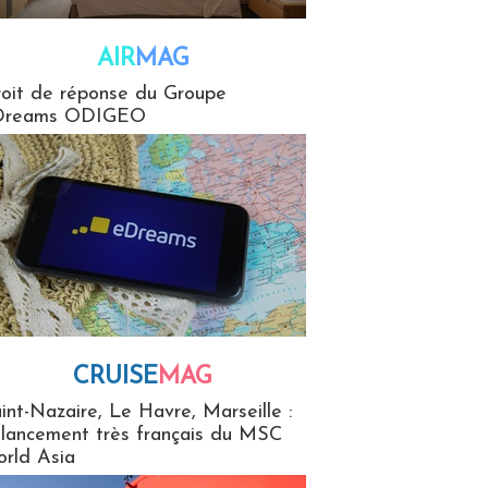
AIR
MAG
G
oit de réponse du Groupe
Dreams ODIGEO
CRUISE
MAG
MaG
int-Nazaire, Le Havre, Marseille :
 lancement très français du MSC
rld Asia