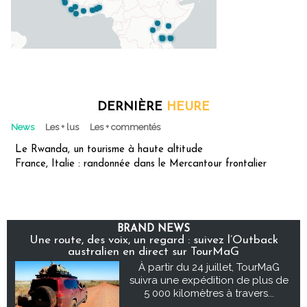
DERNIÈRE
HEURE
News
Les + lus
Les + commentés
Le Rwanda, un tourisme à haute altitude
France, Italie : randonnée dans le Mercantour frontalier
BRAND NEWS
Une route, des voix, un regard : suivez l’Outback
australien en direct sur TourMaG
À partir du 24 juillet, TourMaG
suivra une expédition de plus de
5 000 kilomètres à travers...