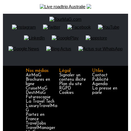
Nos médias
Légal
Utiles
AirMaG
Signaler un
Contact
Brochures en
contenu illicite
Publicité
ligne
Plan du site
Agenda
CruiseMaG
RGPD
La presse en
DestiMaG
Cookies
parle
Futuroscopie
La Travel Tech
LuxuryTravelMa
G
Partez en
France
TravelJobs
TravelManager