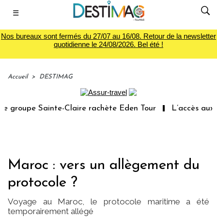
☰
Nos bureaux sont fermés du 27/07 au 16/08. Retour de la newsletter
quotidienne le 24/08/2026. Bel été !
Accueil
>
DESTIMAG
groupe Sainte-Claire rachète Eden Tour
L’accès aux va
Maroc : vers un allègement du
protocole ?
Voyage au Maroc, le protocole maritime a été
temporairement allégé