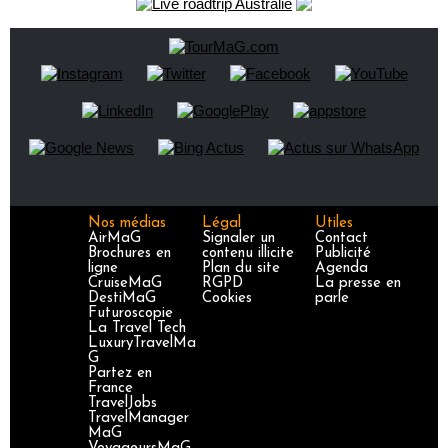
Nos médias
Légal
Utiles
AirMaG
Signaler un
Contact
Brochures en
contenu illicite
Publicité
ligne
Plan du site
Agenda
CruiseMaG
RGPD
La presse en
DestiMaG
Cookies
parle
Futuroscopie
La Travel Tech
LuxuryTravelMa
G
Partez en
France
TravelJobs
TravelManager
MaG