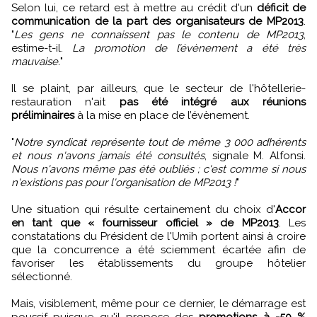
Selon lui, ce retard est à mettre au crédit d'un
déficit de
communication de la part des organisateurs de MP2013
.
"
Les gens ne connaissent pas le contenu de MP2013
,
estime-t-il.
La promotion de l’évènement a été très
mauvaise.
"
Il se plaint, par ailleurs, que le secteur de l'hôtellerie-
restauration n'ait
pas été intégré aux réunions
préliminaires
à la mise en place de l’évènement.
"
Notre syndicat représente tout de même 3 000 adhérents
et nous n'avons jamais été consultés
, signale M. Alfonsi.
Nous n'avons même pas été oubliés ; c'est comme si nous
n'existions pas pour l'organisation de MP2013 !
"
Une situation qui résulte certainement du choix d'
Accor
en tant que « fournisseur officiel » de MP2013
. Les
constatations du Président de l'Umih portent ainsi à croire
que la concurrence a été sciemment écartée afin de
favoriser les établissements du groupe hôtelier
sélectionné.
Mais, visiblement, même pour ce dernier, le démarrage est
poussif puisque qu'il propose des
promotions à -50 %