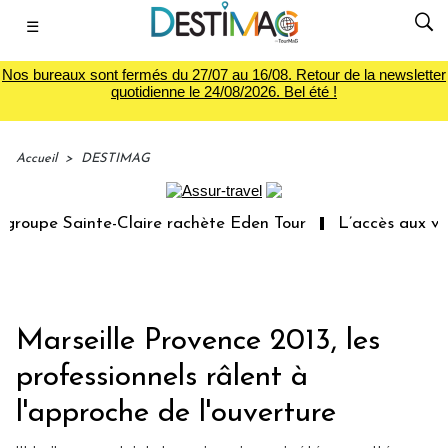
☰
Nos bureaux sont fermés du 27/07 au 16/08. Retour de la newsletter
quotidienne le 24/08/2026. Bel été !
Accueil
>
DESTIMAG
oupe Sainte-Claire rachète Eden Tour
L’accès aux vacan
Marseille Provence 2013, les
professionnels râlent à
l'approche de l'ouverture