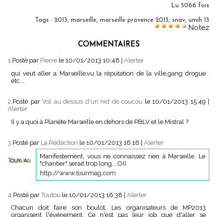
Lu 5066 fois
Tags
:
2013
,
marseille
,
marseille provence 2013
,
snav
,
umih 13
Notez
COMMENTAIRES
1.
Posté par
Pierre
le 10/01/2013 10:48
|
Alerter
qui veut aller a Marseille,vu la réputation de la ville,gang drogue
etc...
2.
Posté par
Vol au dessus d'un nid de coucou
le 10/01/2013 15:49
|
Alerter
Il y a quoi à Planète Marseille en dehors de PBLV et le Mistral ?
3.
Posté par
La Rédaction
le 10/01/2013 16:16
|
Alerter
Manifestement, vous ne connaissez rien à Marseille. Le
"chantier" serait trop long... O((
http://www.tourmag.com
4.
Posté par
Toutou
le 10/01/2013 16:38
|
Alerter
Chacun doit faire son boulot. Les organisateurs de MP2013
organisent l'événement. Ce n'est pas leur job que d'aller se