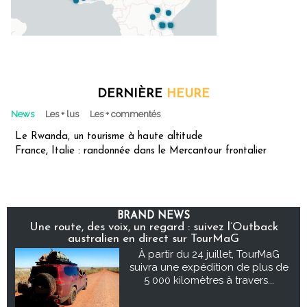
DERNIÈRE
HEURE
News
Les + lus
Les + commentés
Le Rwanda, un tourisme à haute altitude
France, Italie : randonnée dans le Mercantour frontalier
BRAND NEWS
Une route, des voix, un regard : suivez l’Outback
australien en direct sur TourMaG
À partir du 24 juillet, TourMaG
suivra une expédition de plus de
5 000 kilomètres à travers...