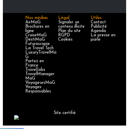
Nos médias
Légal
Utiles
AirMaG
Signaler un
Contact
Brochures en
contenu illicite
Publicité
ligne
Plan du site
Agenda
CruiseMaG
RGPD
La presse en
DestiMaG
Cookies
parle
Futuroscopie
La Travel Tech
LuxuryTravelMa
G
Partez en
France
TravelJobs
TravelManager
MaG
VoyageursMaG
Voyages
Responsables
Site certifié