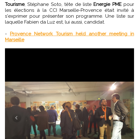
Tourisme
, Stéphane Soto, tête de liste
Energie PME
pour
les élections à la CCI Marseille-Provence était invité à
s'exprimer pour présenter son programme. Une liste sur
laquelle Fabien da Luz est, lui aussi, candidat.
-
Provence Network Tourism held another meeting in
Marseille