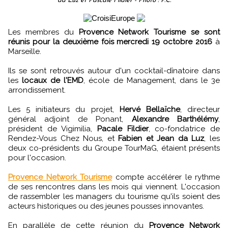
da Luz et Pascale Fildier - Photo : P.C.
Les membres du
Provence Network Tourisme se sont
réunis pour la deuxième fois mercredi 19 octobre 2016
à
Marseille.
Ils se sont retrouvés autour d'un cocktail-dînatoire dans
les
locaux de l'EMD
, école de Management, dans le 3e
arrondissement.
Les 5 initiateurs du projet,
Hervé Bellaïche
, directeur
général adjoint de Ponant,
Alexandre Barthélémy
,
président de Vigimilia,
Pacale Fildier
, co-fondatrice de
Rendez-Vous Chez Nous, et
Fabien et Jean da Luz
, les
deux co-présidents du Groupe TourMaG, étaient présents
pour l'occasion.
Provence Network Tourisme
compte accélérer le rythme
de ses rencontres dans les mois qui viennent. L'occasion
de rassembler les managers du tourisme qu'ils soient des
acteurs historiques ou des jeunes pousses innovantes.
En parallèle de cette réunion du
Provence Network