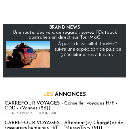
BRAND NEWS
Une route, des voix, un regard : suivez l’Outback
australien en direct sur TourMaG
À partir du 24 juillet, TourMaG
suivra une expédition de plus de
5 000 kilomètres à travers...
LES
ANNONCES
CARREFOUR VOYAGES - Conseiller voyages H/F -
CDD - (Vannes (56))
OFFRES D'EMPLOI TOURISME
CARREFOUR VOYAGES - Alternant(e) Chargé(e) de
ressources humaines H/F - (Massy/Evry (91))