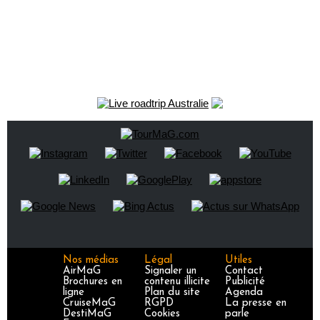
Nos médias
Légal
Utiles
AirMaG
Signaler un
Contact
Brochures en
contenu illicite
Publicité
ligne
Plan du site
Agenda
CruiseMaG
RGPD
La presse en
DestiMaG
Cookies
parle