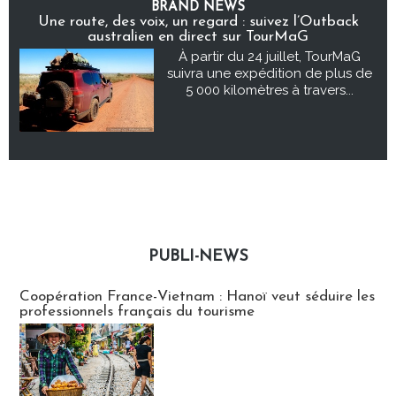
BRAND NEWS
Une route, des voix, un regard : suivez l’Outback
australien en direct sur TourMaG
À partir du 24 juillet, TourMaG
suivra une expédition de plus de
5 000 kilomètres à travers...
PUBLI-NEWS
Publi-news
Coopération France-Vietnam : Hanoï veut séduire les
professionnels français du tourisme