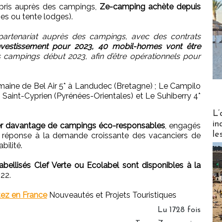
ris auprès des campings,
Ze-camping achète depuis
s ou tente lodges).
 partenariat auprès des campings, avec des contrats
vestissement pour 2023, 40 mobil-homes vont être
s campings début 2023, afin d’être opérationnels pour
maine de Bel Air 5* à Landudec (Bretagne) ; Le Campilo
 Saint-Cyprien (Pyrénées-Orientales) et Le Suhiberry 4*
Partez
L’
in
r davantage de campings éco-responsables
, engagés
le
 réponse à la demande croissante des vacanciers de
bilité.
bellisés Clef Verte ou Ecolabel sont disponibles à la
022.
tez en France
Nouveautés et Projets Touristiques
Lu 1728 fois