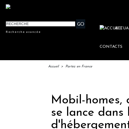
ACTUA
Recherche avancée
CONTACTS
Accueil
>
Partez en France
IFT
Mobil-homes, 
se lance dans l
d'hébergements