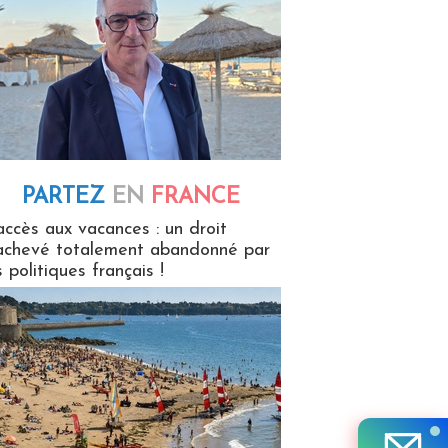
PARTEZ
EN
FRANCE
 en France
accès aux vacances : un droit
achevé totalement abandonné par
s politiques français !