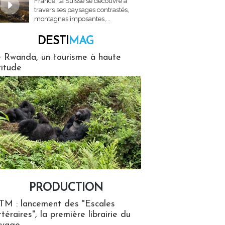
France, la Suisse se découvre à
travers ses paysages contrastés,
montagnes imposantes,...
DESTI
MAG
MAG
 Rwanda, un tourisme à haute
titude
PRODUCTION
ion
TM : lancement des "Escales
ttéraires", la première librairie du