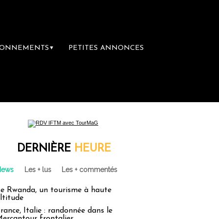
BONNEMENTS
PETITES ANNONCES
▼
remière librairie du voyage
Le groupe Sain
DERNIÈRE
HEURE
News
Les + lus
Les + commentés
e Rwanda, un tourisme à haute
ltitude
rance, Italie : randonnée dans le
ercantour frontalier