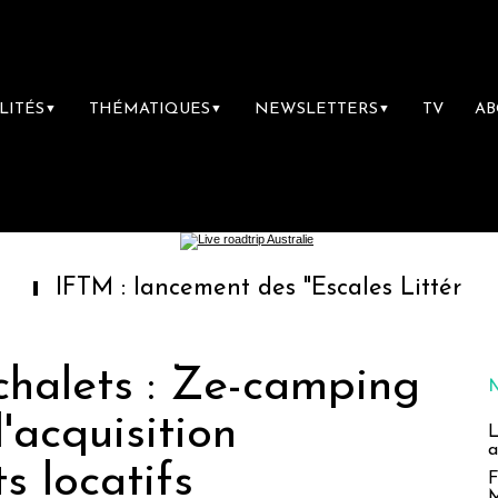
LITÉS
THÉMATIQUES
NEWSLETTERS
TV
A
▼
▼
▼
M : lancement des "Escales Littéraires", la p
chalets : Ze-camping
'acquisition
L
a
 locatifs
F
M