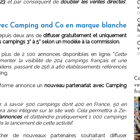
023
et par conséquent de
doubler les ventes directes
",
C
v
O
vec Camping and Co en marque blanche
A
h
depuis deux ans de
diffuser gratuitement et uniquement
A
es campings 3* à 5* selon un modèle à la commission.
C
v
 plus de 2 100 annonces disponibles en ligne. "
Cette
O
enter la visibilité de 204 campings français et une
aliens, passant de 256 à 460 établissements référencés
ing.
Publi-n
Co
ve
ateforme annonce un
nouveau partenariat avec Camping
fr
eur, à savoir 500 campings dont 400 en France, 50 en
era ainsi intégrée sur le site web. Cela permettra à Ze-
’annonces
et d’atteindre pratiquement 1 000 campings
 le lancement de cette activité
".
er de nouveaux partenaires souhaitant diffuser