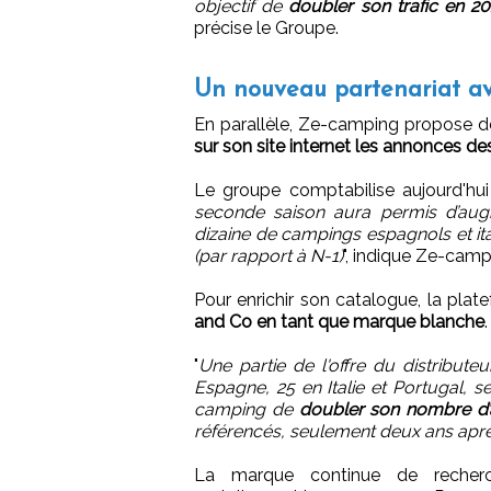
objectif de
doubler son trafic en 2
précise le Groupe.
Un nouveau partenariat a
En parallèle, Ze-camping propose 
sur son site internet les annonces d
Le groupe comptabilise aujourd'hui
seconde saison aura permis d’augm
dizaine de campings espagnols et it
(par rapport à N-1)
", indique Ze-camp
Pour enrichir son catalogue, la pl
and Co en tant que marque blanche
.
"
Une partie de l'offre du distribut
Espagne, 25 en Italie et Portugal, s
camping de
doubler son nombre d
référencés, seulement deux ans après
La marque continue de recherch