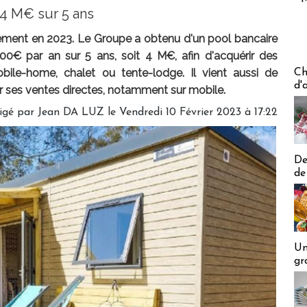
 4 M€ sur 5 ans
ment en 2023. Le Groupe a obtenu d'un pool bancaire
0€ par an sur 5 ans, soit 4 M€, afin d'acquérir des
Les off
ile-home, chalet ou tente-lodge. Il vient aussi de
Ch
d'
r ses ventes directes, notamment sur mobile.
igé par
Jean DA LUZ
le Vendredi 10 Février 2023 à 17:22
De
de
Un
gr