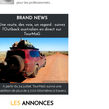
pour les professionnels...
BRAND NEWS
Une route, des voix, un regard : suivez
l’Outback australien en direct sur
TourMaG
À partir du 24 juillet, TourMaG suivra une
pédition de plus de 5 000 kilomètres à travers...
LES
ANNONCES