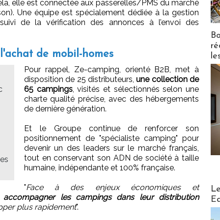
ela, elle est connectée aux passerelles/PMS du marché
ason). Une équipe est spécialement dédiée à la gestion
suivi de la vérification des annonces à l’envoi des
Bo
ré
l'achat de mobil-homes
le
Pour rappel, Ze-camping, orienté B2B, met à
disposition de 25 distributeurs,
une collection de
c
65 campings
, visités et sélectionnés selon une
charte qualité précise, avec des hébergements
de dernière génération.
Et le Groupe continue de renforcer son
positionnement de "spécialiste camping" pour
devenir un des leaders sur le marché français,
tout en conservant son ADN de société à taille
des
humaine, indépendante et 100% française.
Distribu
"
Face à des enjeux économiques et
Le
e
accompagner les campings dans leur distribution
Ed
opper plus rapidement
".