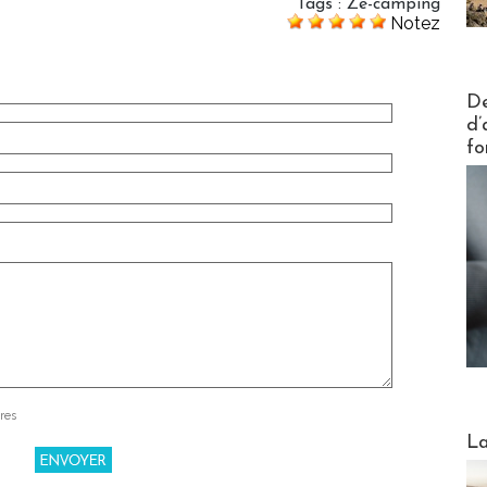
Tags
:
Ze-camping
Notez
Actus V
De
d’
fo
res
Webinai
La