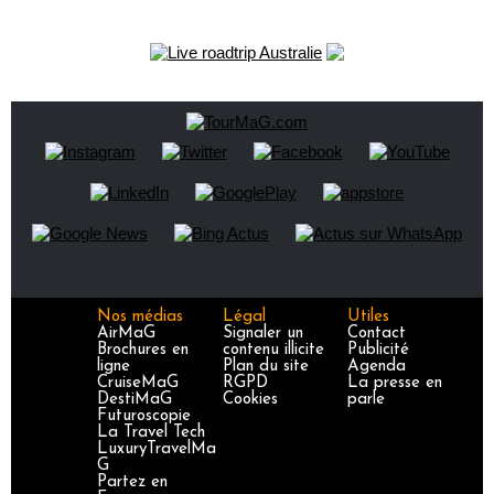
Nos médias
Légal
Utiles
AirMaG
Signaler un
Contact
Brochures en
contenu illicite
Publicité
ligne
Plan du site
Agenda
CruiseMaG
RGPD
La presse en
DestiMaG
Cookies
parle
Futuroscopie
La Travel Tech
LuxuryTravelMa
G
Partez en