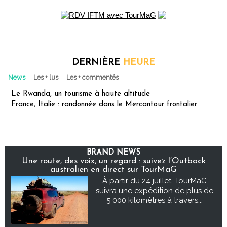
DERNIÈRE
HEURE
News
Les + lus
Les + commentés
Le Rwanda, un tourisme à haute altitude
France, Italie : randonnée dans le Mercantour frontalier
BRAND NEWS
Une route, des voix, un regard : suivez l’Outback
australien en direct sur TourMaG
À partir du 24 juillet, TourMaG
suivra une expédition de plus de
5 000 kilomètres à travers...