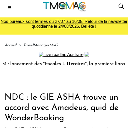
☰
Nos bureaux sont fermés du 27/07 au 16/08. Retour de la newsletter
quotidienne le 24/08/2026. Bel été !
Accueil
>
TravelManagerMaG
ancement des "Escales Littéraires", la première librairie du
NDC : le GIE ASHA trouve un
accord avec Amadeus, quid de
WonderBooking