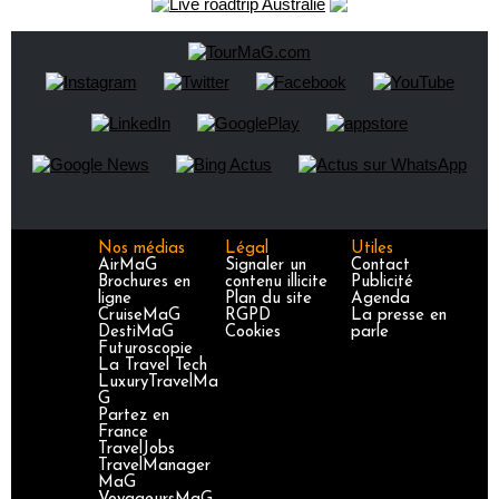
Nos médias
Légal
Utiles
AirMaG
Signaler un
Contact
Brochures en
contenu illicite
Publicité
ligne
Plan du site
Agenda
CruiseMaG
RGPD
La presse en
DestiMaG
Cookies
parle
Futuroscopie
La Travel Tech
LuxuryTravelMa
G
Partez en
France
TravelJobs
TravelManager
MaG