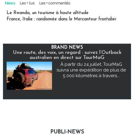
News
Les + lus
Les + commentés
Le Rwanda, un tourisme à haute altitude
France, Italie : randonnée dans le Mercantour frontalier
BRAND NEWS
Une route, des voix, un regard : suivez l’Outback
australien en direct sur TourMaG
À partir du 24 juillet, TourMaG
suivra une expédition de plus de
5 000 kilomètres à travers...
PUBLI-NEWS