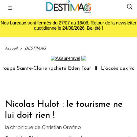
☰
Nos bureaux sont fermés du 27/07 au 16/08. Retour de la newsletter
quotidienne le 24/08/2026. Bel été !
Accueil
>
DESTIMAG
upe Sainte-Claire rachète Eden Tour
L’accès aux vacanc
Nicolas Hulot : le tourisme ne
lui doit rien !
la chronique de Christian Orofino