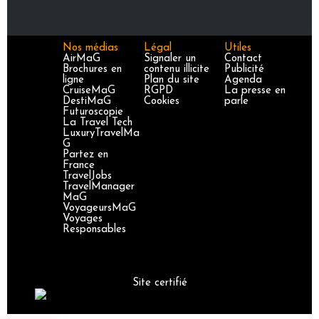
Nos médias
Légal
Utiles
AirMaG
Signaler un
Contact
Brochures en
contenu illicite
Publicité
ligne
Plan du site
Agenda
CruiseMaG
RGPD
La presse en
DestiMaG
Cookies
parle
Futuroscopie
La Travel Tech
LuxuryTravelMa
G
Partez en
France
TravelJobs
TravelManager
MaG
VoyageursMaG
Voyages
Responsables
Site certifié