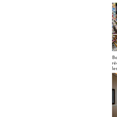
Bo
ré
le