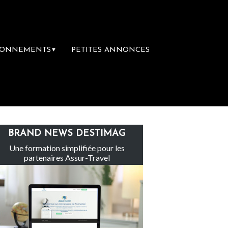
BONNEMENTS
PETITES ANNONCES
▼
 Sainte-Claire rachète Eden Tour
L’accès
BRAND NEWS DESTIMAG
Une formation simplifiée pour les
partenaires Assur-Travel