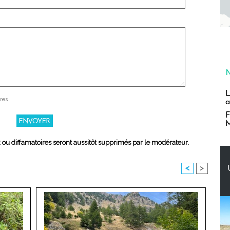
L
res
a
F
M
x ou diffamatoires seront aussitôt supprimés par le modérateur.
<
>