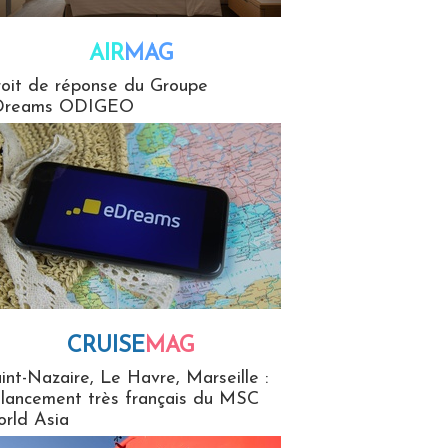
AIR
MAG
G
oit de réponse du Groupe
Dreams ODIGEO
CRUISE
MAG
MaG
int-Nazaire, Le Havre, Marseille :
 lancement très français du MSC
rld Asia