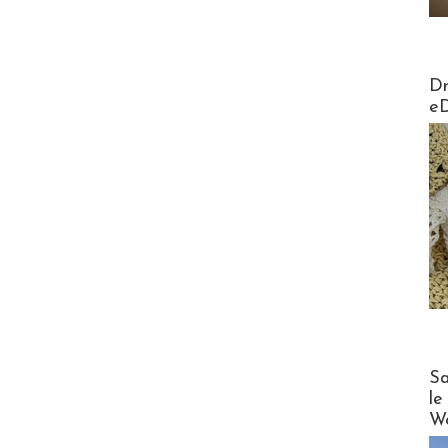
AirMa
Dr
e
Cruise
Sa
le
Wo