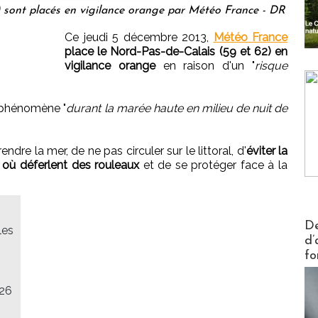
) sont placés en vigilance orange par Météo France - DR
Ce jeudi 5 décembre 2013,
Météo France
place le Nord-Pas-de-Calais (59 et 62) en
vigilance orange
en raison d'un "
risque
e phénomène "
durant la marée haute en milieu de nuit de
dre la mer, de ne pas circuler sur le littoral, d'
éviter la
 où déferlent des rouleaux
et de se protéger face à la
Actus V
De
les
d’
fo
 26