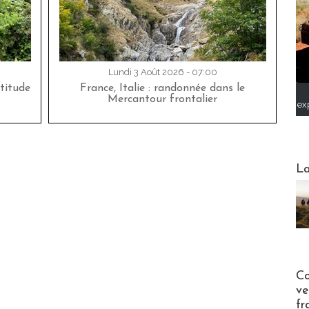
Lundi 3 Août 2026 - 07:00
titude
France, Italie : randonnée dans le
Mercantour frontalier
ex
Webinai
La
Publi-n
Co
ve
fr