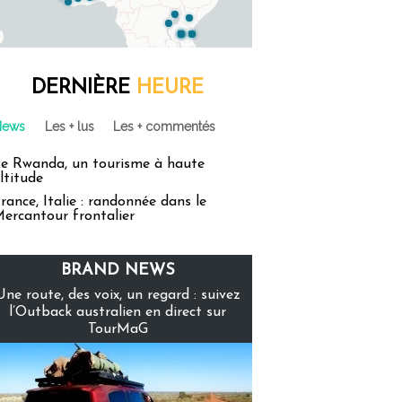
DERNIÈRE
HEURE
News
Les + lus
Les + commentés
e Rwanda, un tourisme à haute
ltitude
rance, Italie : randonnée dans le
ercantour frontalier
BRAND NEWS
Une route, des voix, un regard : suivez
l’Outback australien en direct sur
TourMaG