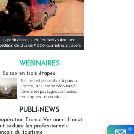
À partir du 24 juillet, TourMaG suivra une
pédition de plus de 5 000 kilomètres à travers...
WEBINAIRES
res
 Suisse en trois étapes
Facilement accessible depuis la
France, la Suisse se découvre à
travers ses paysages contrastés,
montagnes imposantes,...
PUBLI-NEWS
ews
opération France-Vietnam : Hanoï
ut séduire les professionnels
ançais du tourisme