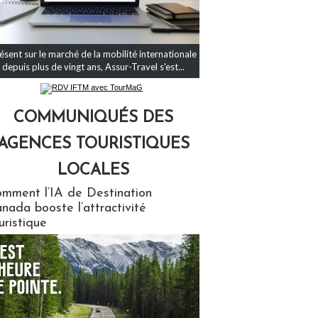
ésent sur le marché de la mobilité internationale
depuis plus de vingt ans, Assur-Travel s'est...
COMMUNIQUÉS DES
AGENCES TOURISTIQUES
LOCALES
qués des agences touristiques locales
mment l’IA de Destination
nada booste l’attractivité
uristique