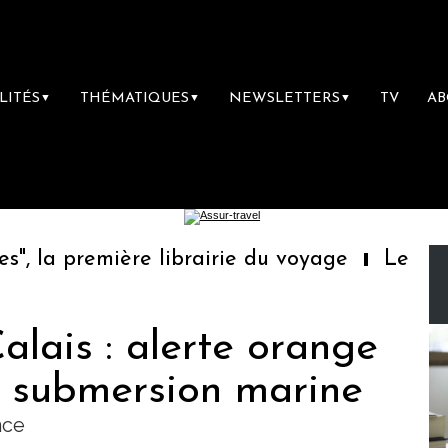
LITÉS
THÉMATIQUES
NEWSLETTERS
TV
A
▼
▼
▼
 la première librairie du voyage
Le groupe
lais : alerte orange
e submersion marine
nce