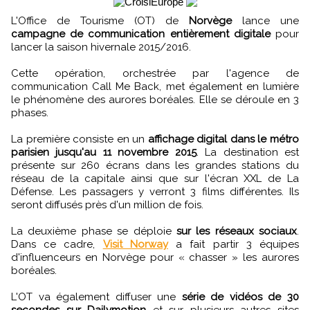
L'Office de Tourisme (OT) de
Norvège
lance une
campagne de communication entièrement digitale
pour
lancer la saison hivernale 2015/2016.
Cette opération, orchestrée par l'agence de
communication Call Me Back, met également en lumière
le phénomène des aurores boréales. Elle se déroule en 3
phases.
La première consiste en un
affichage digital dans le métro
parisien jusqu'au 11 novembre 2015
. La destination est
présente sur 260 écrans dans les grandes stations du
réseau de la capitale ainsi que sur l'écran XXL de La
Défense. Les passagers y verront 3 films différentes. Ils
seront diffusés près d'un million de fois.
La deuxième phase se déploie
sur les réseaux sociaux
.
Dans ce cadre,
Visit Norway
a fait partir 3 équipes
d'influenceurs en Norvège pour « chasser » les aurores
boréales.
L'OT va également diffuser une
série de vidéos de 30
secondes sur Dailymotion
et sur plusieurs autres sites