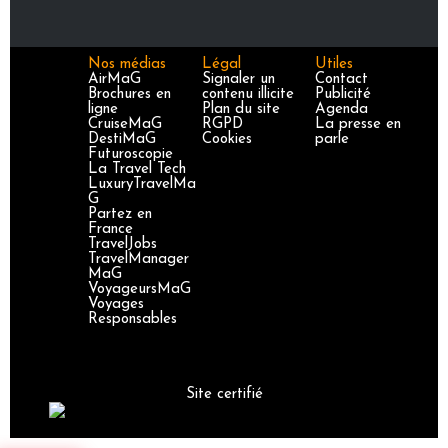
Nos médias
Légal
Utiles
AirMaG
Signaler un
Contact
Brochures en
contenu illicite
Publicité
ligne
Plan du site
Agenda
CruiseMaG
RGPD
La presse en
DestiMaG
Cookies
parle
Futuroscopie
La Travel Tech
LuxuryTravelMa
G
Partez en
France
TravelJobs
TravelManager
MaG
VoyageursMaG
Voyages
Responsables
Site certifié