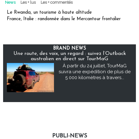
News
Les + lus
Les + commentés
Le Rwanda, un tourisme à haute altitude
France, Italie : randonnée dans le Mercantour frontalier
BRAND NEWS
Une route, des voix, un regard : suivez l’Outback
australien en direct sur TourMaG
À partir du 24 juillet, TourMaG
suivra une expédition de plus de
5 000 kilomètres à travers...
PUBLI-NEWS