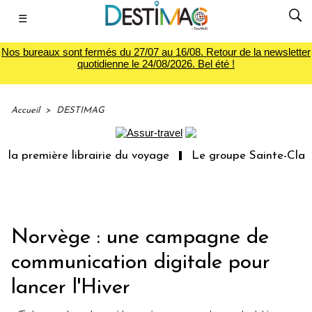
☰
Nos bureaux sont fermés du 27/07 au 16/08. Retour de la newsletter
quotidienne le 24/08/2026. Bel été !
Accueil
>
DESTIMAG
la première librairie du voyage
Le groupe Sainte-Claire
Norvège : une campagne de
communication digitale pour
lancer l'Hiver