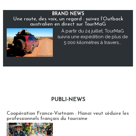
BRAND NEWS
Une route, des voix, un regard : suivez l’Outback
australien en direct sur TourMaG
À partir du 24 juillet, TourMaG
suivra une expédition de plus de
5 000 kilomètres à travers...
PUBLI-NEWS
Publi-news
Coopération France-Vietnam : Hanoï veut séduire les
professionnels français du tourisme