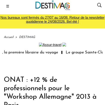
☰
Nos bureaux sont fermés du 27/07 au 16/08. Retour de la newsletter
quotidienne le 24/08/2026. Bel été !
Accueil
>
DESTIMAG
la première librairie du voyage
Le groupe Sainte-Claire
ONAT : +12 % de
professionnels pour le
"Workshop Allemagne" 2013 à