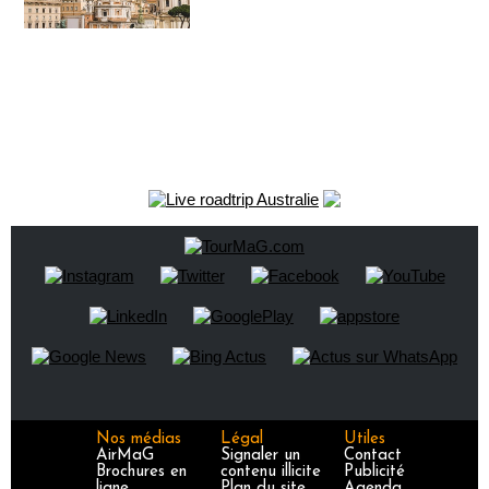
Nos médias
Légal
Utiles
AirMaG
Signaler un
Contact
Brochures en
contenu illicite
Publicité
ligne
Plan du site
Agenda