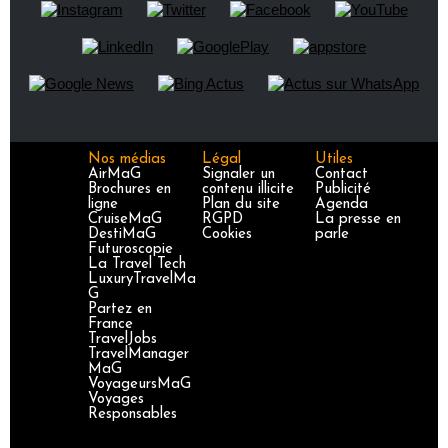
Nos médias
Légal
Utiles
AirMaG
Signaler un
Contact
Brochures en
contenu illicite
Publicité
ligne
Plan du site
Agenda
CruiseMaG
RGPD
La presse en
DestiMaG
Cookies
parle
Futuroscopie
La Travel Tech
LuxuryTravelMa
G
Partez en
France
TravelJobs
TravelManager
MaG
VoyageursMaG
Voyages
Responsables