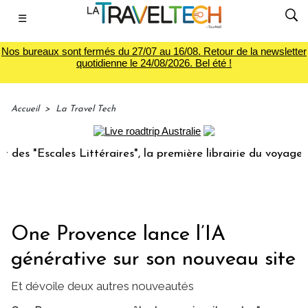
☰
Nos bureaux sont fermés du 27/07 au 16/08. Retour de la newsletter
quotidienne le 24/08/2026. Bel été !
Accueil
>
La Travel Tech
Escales Littéraires", la première librairie du voyage
Le
One Provence lance l’IA
générative sur son nouveau site
Et dévoile deux autres nouveautés