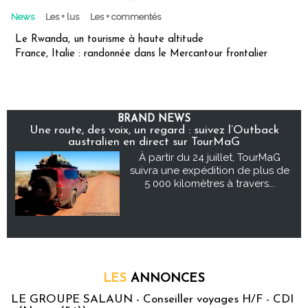
News
Les + lus
Les + commentés
Le Rwanda, un tourisme à haute altitude
France, Italie : randonnée dans le Mercantour frontalier
BRAND NEWS
Une route, des voix, un regard : suivez l’Outback
australien en direct sur TourMaG
À partir du 24 juillet, TourMaG
suivra une expédition de plus de
5 000 kilomètres à travers...
LES
ANNONCES
LE GROUPE SALAUN - Conseiller voyages H/F - CDI