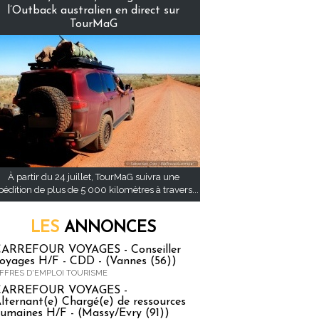
l’Outback australien en direct sur
TourMaG
À partir du 24 juillet, TourMaG suivra une
pédition de plus de 5 000 kilomètres à travers...
LES
ANNONCES
ARREFOUR VOYAGES - Conseiller
oyages H/F - CDD - (Vannes (56))
FFRES D'EMPLOI TOURISME
CARREFOUR VOYAGES -
lternant(e) Chargé(e) de ressources
umaines H/F - (Massy/Evry (91))