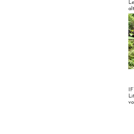
Le
al
Product
IF
Li
v