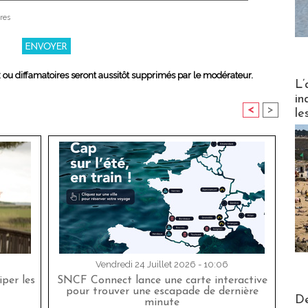
res
x ou diffamatoires seront aussitôt supprimés par le modérateur.
Partez
L’
in
<
>
le
Vendredi 24 Juillet 2026 - 10:06
per les
SNCF Connect lance une carte interactive
pour trouver une escapade de dernière
Actus V
De
minute