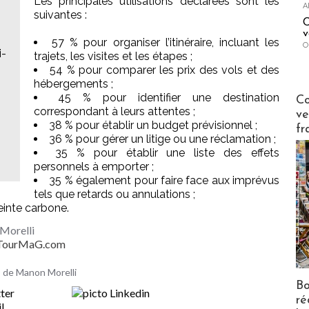
Les principales utilisations déclarées sont les
A
suivantes :
C
v
57 % pour organiser l’itinéraire, incluant les
O
i-
trajets, les visites et les étapes ;
54 % pour comparer les prix des vols et des
hébergements ;
Publi-n
45 % pour identifier une destination
Co
correspondant à leurs attentes ;
ve
38 % pour établir un budget prévisionnel ;
fr
36 % pour gérer un litige ou une réclamation ;
35 % pour établir une liste des effets
personnels à emporter ;
35 % également pour faire face aux imprévus
tels que retards ou annulations ;
einte carbone.
Morelli
- TourMaG.com
es de Manon Morelli
Bo
ré