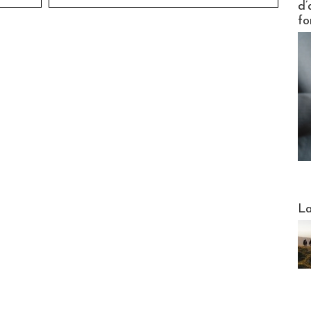
d’
fo
Webinai
La
DESTI