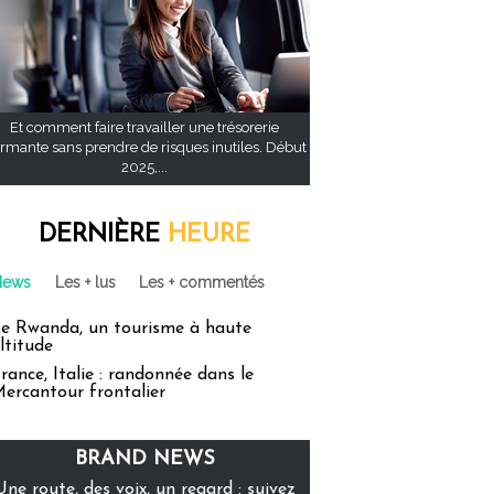
Et comment faire travailler une trésorerie
rmante sans prendre de risques inutiles. Début
2025,...
DERNIÈRE
HEURE
News
Les + lus
Les + commentés
e Rwanda, un tourisme à haute
ltitude
rance, Italie : randonnée dans le
ercantour frontalier
BRAND NEWS
Une route, des voix, un regard : suivez