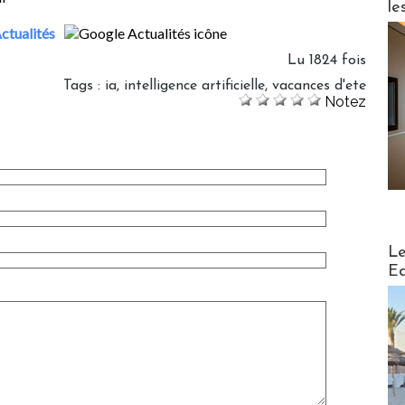
le
ctualités
Lu 1824 fois
Tags
:
ia
,
intelligence artificielle
,
vacances d'ete
Notez
Distribu
Le
Ed