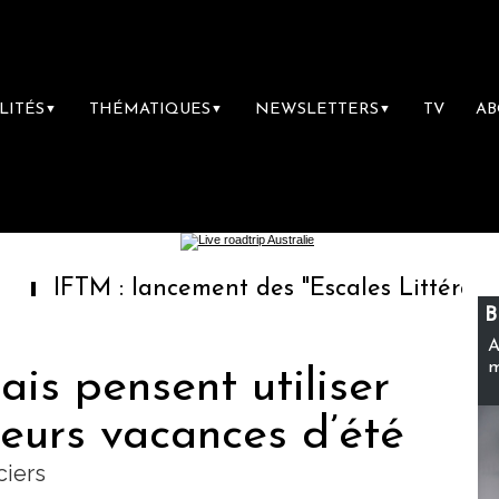
LITÉS
THÉMATIQUES
NEWSLETTERS
TV
A
▼
▼
▼
 : lancement des "Escales Littéraires", la pr
B
A
m
is pensent utiliser
 leurs vacances d’été
ciers