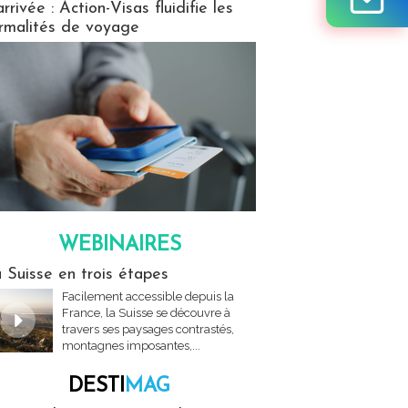
arrivée : Action-Visas fluidifie les
rmalités de voyage
WEBINAIRES
res
 Suisse en trois étapes
Facilement accessible depuis la
France, la Suisse se découvre à
travers ses paysages contrastés,
montagnes imposantes,...
DESTI
MAG
MAG