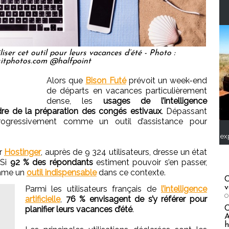
iser cet outil pour leurs vacances d’été - Photo :
itphotos.com @halfpoint
Alors que
Bison Futé
prévoit un week-end
de départs en vacances particulièrement
dense, les
usages de l’intelligence
 cadre de la préparation des congés estivaux
. Dépassant
ogressivement comme un outil d’assistance pour
ex
r
Hostinger
, auprès de 9 324 utilisateurs, dresse un état
 Si
92 % des répondants
estiment pouvoir s’en passer,
comme un
outil indispensable
dans ce contexte.
C
v
Parmi les utilisateurs français de
l’intelligence
O
artificielle
,
76 % envisagent de s’y référer pour
planifier leurs vacances d’été
.
A
h