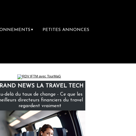
BONNEMENTS
PETITES ANNONCES
▼
emière librairie du voyage
Le groupe Saint
RAND NEWS LA TRAVEL TECH
u-delà du taux de change - Ce que les
eilleurs directeurs financiers du travel
regardent vraiment