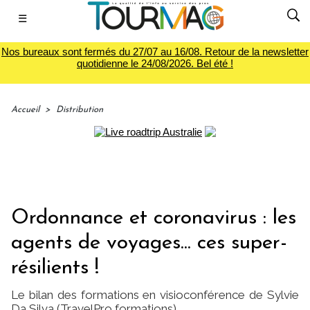
☰
Nos bureaux sont fermés du 27/07 au 16/08. Retour de la newsletter
quotidienne le 24/08/2026. Bel été !
Accueil
>
Distribution
Ordonnance et coronavirus : les
agents de voyages... ces super-
résilients !
Le bilan des formations en visioconférence de Sylvie
Da Silva (TravelPro formations)