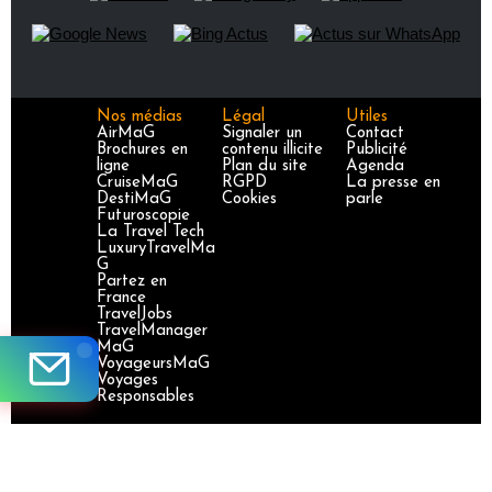
Nos médias
Légal
Utiles
AirMaG
Signaler un
Contact
Brochures en
contenu illicite
Publicité
ligne
Plan du site
Agenda
CruiseMaG
RGPD
La presse en
DestiMaG
Cookies
parle
Futuroscopie
La Travel Tech
LuxuryTravelMa
G
Partez en
France
TravelJobs
TravelManager
MaG
VoyageursMaG
Voyages
Responsables
Site certifié