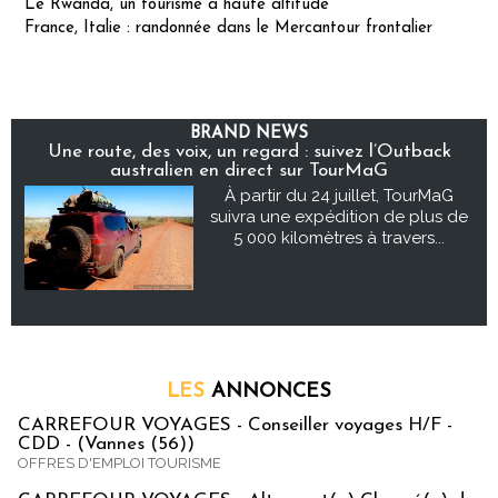
Le Rwanda, un tourisme à haute altitude
France, Italie : randonnée dans le Mercantour frontalier
BRAND NEWS
Une route, des voix, un regard : suivez l’Outback
australien en direct sur TourMaG
À partir du 24 juillet, TourMaG
suivra une expédition de plus de
5 000 kilomètres à travers...
LES
ANNONCES
CARREFOUR VOYAGES - Conseiller voyages H/F -
CDD - (Vannes (56))
OFFRES D'EMPLOI TOURISME