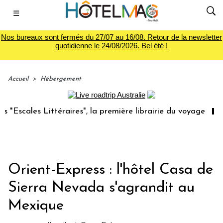
☰
Nos bureaux sont fermés du 27/07 au 16/08. Retour de la newsletter
quotidienne le 24/08/2026. Bel été !
Accueil
>
Hébergement
ales Littéraires", la première librairie du voyage
Le gr
Orient-Express : l'hôtel Casa de
Sierra Nevada s'agrandit au
Mexique