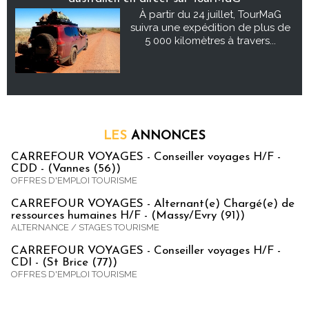
À partir du 24 juillet, TourMaG
suivra une expédition de plus de
5 000 kilomètres à travers...
LES
ANNONCES
CARREFOUR VOYAGES - Conseiller voyages H/F -
CDD - (Vannes (56))
OFFRES D'EMPLOI TOURISME
CARREFOUR VOYAGES - Alternant(e) Chargé(e) de
ressources humaines H/F - (Massy/Evry (91))
ALTERNANCE / STAGES TOURISME
CARREFOUR VOYAGES - Conseiller voyages H/F -
CDI - (St Brice (77))
OFFRES D'EMPLOI TOURISME