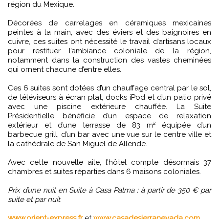
région du Mexique.
Décorées de carrelages en céramiques mexicaines
peintes à la main, avec des éviers et des baignoires en
cuivre, ces suites ont nécessité le travail d’artisans locaux
pour restituer l’ambiance coloniale de la région,
notamment dans la construction des vastes cheminées
qui ornent chacune d’entre elles.
Ces 6 suites sont dotées d’un chauffage central par le sol,
de téléviseurs à écran plat, docks iPod et d’un patio privé
avec une piscine extérieure chauffée. La Suite
Présidentielle bénéficie d’un espace de relaxation
extérieur et d’une terrasse de 83 m² équipée d’un
barbecue grill, d’un bar avec une vue sur le centre ville et
la cathédrale de San Miguel de Allende.
Avec cette nouvelle aile, l’hôtel compte désormais 37
chambres et suites réparties dans 6 maisons coloniales.
Prix d’une nuit en Suite à Casa Palma : à partir de 350 € par
suite et par nuit.
www.orient-express.fr
et
www.casadesierranevada.com