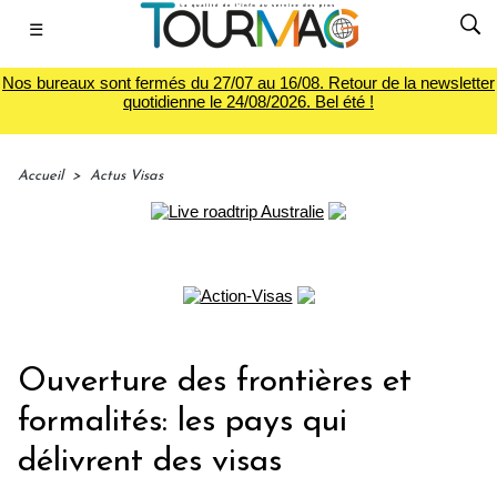
☰
Nos bureaux sont fermés du 27/07 au 16/08. Retour de la newsletter
quotidienne le 24/08/2026. Bel été !
Accueil
>
Actus Visas
Ouverture des frontières et
formalités: les pays qui
délivrent des visas