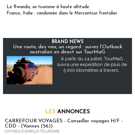
Le Rwanda, un tourisme à haute altitude
France, Italie : randonnée dans le Mercantour frontalier
BRAND NEWS
Une route, des voix, un regard : suivez l’Outback
australien en direct sur TourMaG
À partir du 24 juillet, TourMaG
suivra une expédition de plus de
5 000 kilomètres à travers...
LES
ANNONCES
CARREFOUR VOYAGES - Conseiller voyages H/F -
CDD - (Vannes (56))
OFFRES D'EMPLOI TOURISME