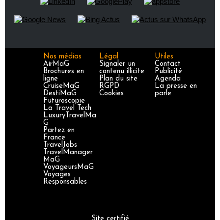
Nos médias
Légal
Utiles
AirMaG
Signaler un
Contact
Brochures en
contenu illicite
Publicité
ligne
Plan du site
Agenda
CruiseMaG
RGPD
La presse en
DestiMaG
Cookies
parle
Futuroscopie
La Travel Tech
LuxuryTravelMa
G
Partez en
France
TravelJobs
TravelManager
MaG
VoyageursMaG
Voyages
Responsables
Site certifié