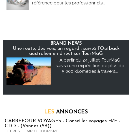
référence pour les professionnels...
BRAND NEWS
Une route, des voix, un regard : suivez l’Outback
australien en direct sur TourMaG
À partir du 24 juillet, TourMaG
suivra une expédition de plus de
5 000 kilomètres à travers...
LES
ANNONCES
CARREFOUR VOYAGES - Conseiller voyages H/F -
CDD - (Vannes (56))
OFFRES D'EMPLOI TOURISME