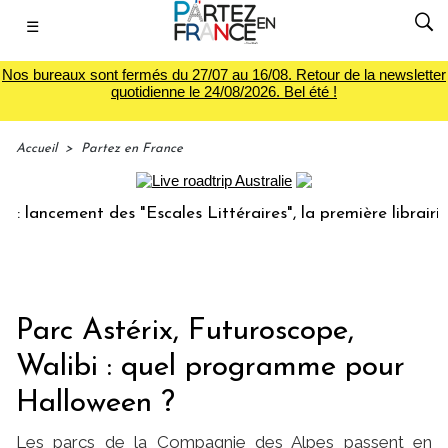
☰
Nos bureaux sont fermés du 27/07 au 16/08. Retour de la newsletter
quotidienne le 24/08/2026. Bel été !
Accueil
>
Partez en France
cement des "Escales Littéraires", la première librairie du v
Parc Astérix, Futuroscope,
Walibi : quel programme pour
Halloween ?
Les parcs de la Compagnie des Alpes passent en