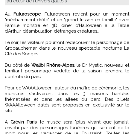
au cœur de l'univers gaulois
Au
Futuroscope
, Futuroween revient pour un moment
"méchamment drôle" et un "grand frisson en famille" avec
Famille monstre en 3D, diner d’Halloween à la Table
d’Arthur, déambulation d’étranges créatures…
Le soir, les visiteurs pourront redécouvrir le personnage de
Grocauchemar dans le nouveau spectacle nocturne La
Clé des Songes.
Du côté de
Walibi Rhône-Alpes
, le Dr Mystic, nouveau et
terrifiant personnage vedette de la saison, prendra le
contrôle du parc.
Pour ce WAAAlloween, autour du maître de cérémonie, les
monstres s’activeront dans les 3 maisons hantées
thématisées et dans les allées du parc. Des billets
WAAAlloween datés sont proposés en exclusivité sur le
site.
A
Grévin Paris
, le musée sera "plus vivant que jamais",
envahi par des personnages funèbres qui se rient de la
mort pour les vacances de la Toussaint. Toutes les