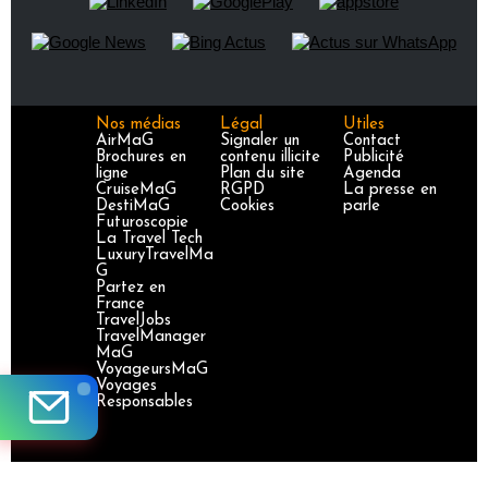
Nos médias
Légal
Utiles
AirMaG
Signaler un
Contact
Brochures en
contenu illicite
Publicité
ligne
Plan du site
Agenda
CruiseMaG
RGPD
La presse en
DestiMaG
Cookies
parle
Futuroscopie
La Travel Tech
LuxuryTravelMa
G
Partez en
France
TravelJobs
TravelManager
MaG
VoyageursMaG
Voyages
Responsables
Site certifié