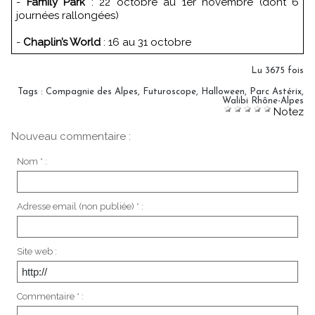
-
Family Park
: 22 octobre au 1er novembre (dont 6
journées rallongées)
-
Chaplin’s World
: 16 au 31 octobre
Lu 3675 fois
Tags
:
Compagnie des Alpes
,
Futuroscope
,
Halloween
,
Parc Astérix
,
Walibi Rhône-Alpes
Notez
Nouveau commentaire :
Nom * :
Adresse email (non publiée) * :
Site web :
Commentaire * :