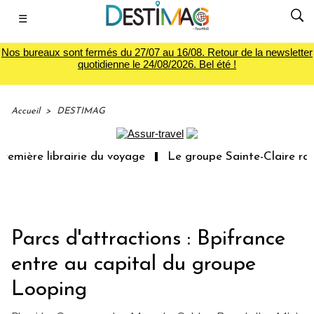
☰
Nos bureaux sont fermés du 27/07 au 16/08. Retour de la newsletter
quotidienne le 24/08/2026. Bel été !
Accueil
>
DESTIMAG
emière librairie du voyage
Le groupe Sainte-Claire rach
Parcs d'attractions : Bpifrance
entre au capital du groupe
Looping