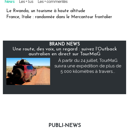
News
Les + lus
Les + commentés
Le Rwanda, un tourisme à haute altitude
France, Italie : randonnée dans le Mercantour frontalier
BRAND NEWS
Une route, des voix, un regard : suivez l’Outback
australien en direct sur TourMaG
À partir du 24 juillet, TourMaG
suivra une expédition de plus de
5 000 kilomètres à travers...
PUBLI-NEWS