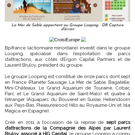
La Mer de Sable appartient au Groupe Looping - DR Capture
d'écran
Bpifrance (actionnaire minoritaire) investit dans le groupe
Looping, spécialisé dans l’exploitation de parcs
d’attractions, aux côtés d’Ergon Capital Partners et de
Laurent Bruloy, président du groupe.
Le groupe Looping est constitué de onze parcs dont sept
en France (Planète Sauvage, La Mer de Sable, Bagatelle,
Mini-Châteaux, Le Grand Aquarium de Touraine, Cobac
Parc et Le Grand Aquarium de Saint-Malo) et quatre à
l’étranger (Aquaparc du Bouveret en Suisse, Hellendoorn
aux Pays-Bas, Pleasurewood Hills au Royaume-Uni et Isla
Mágica en Espagne).
Créé en 2011 à l’occasion de la reprise de
sept parcs
d’attractions de la Compagnie des Alpes par Laurent
Bruloy, associé à HIG Capital
, le groupe Looping a connu