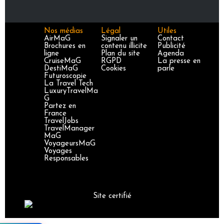
Nos médias
Légal
Utiles
AirMaG
Signaler un
Contact
Brochures en
contenu illicite
Publicité
ligne
Plan du site
Agenda
CruiseMaG
RGPD
La presse en
DestiMaG
Cookies
parle
Futuroscopie
La Travel Tech
LuxuryTravelMa
G
Partez en
France
TravelJobs
TravelManager
MaG
VoyageursMaG
Voyages
Responsables
Site certifié