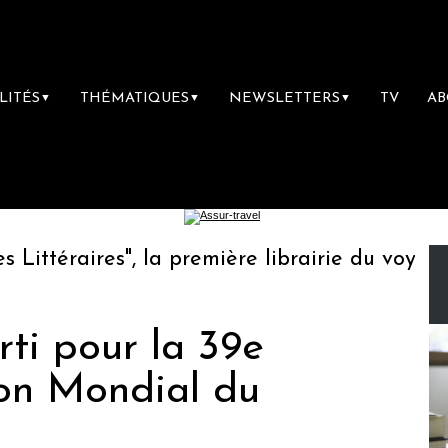
LITÉS
THÉMATIQUES
NEWSLETTERS
TV
A
▼
▼
▼
ttéraires", la première librairie du voyage
arti pour la 39e
lon Mondial du