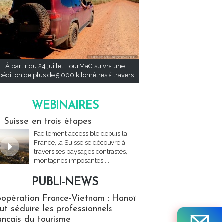
À partir du 24 juillet, TourMaG suivra une
pédition de plus de 5 000 kilomètres à travers...
WEBINAIRES
res
 Suisse en trois étapes
Facilement accessible depuis la
France, la Suisse se découvre à
travers ses paysages contrastés,
montagnes imposantes,...
PUBLI-NEWS
ews
opération France-Vietnam : Hanoï
ut séduire les professionnels
ançais du tourisme