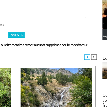
res
ex
x ou diffamatoires seront aussitôt supprimés par le modérateur.
Webinai
<
>
La
Publi-n
Co
ve
fr