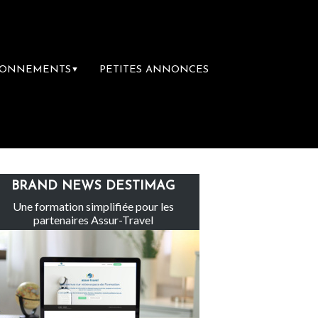
BONNEMENTS
PETITES ANNONCES
▼
Le groupe Sainte-Claire rachète Eden Tour
BRAND NEWS DESTIMAG
Une formation simplifiée pour les
partenaires Assur-Travel