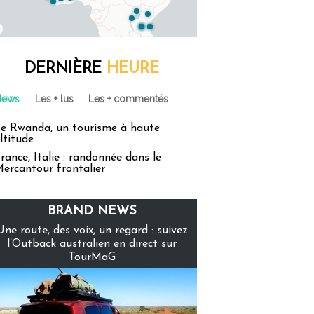
DERNIÈRE
HEURE
News
Les + lus
Les + commentés
e Rwanda, un tourisme à haute
ltitude
rance, Italie : randonnée dans le
ercantour frontalier
BRAND NEWS
Une route, des voix, un regard : suivez
l’Outback australien en direct sur
TourMaG