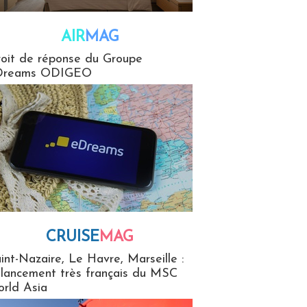
AIR
MAG
G
oit de réponse du Groupe
Dreams ODIGEO
CRUISE
MAG
MaG
int-Nazaire, Le Havre, Marseille :
 lancement très français du MSC
rld Asia