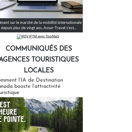
ésent sur le marché de la mobilité internationale
depuis plus de vingt ans, Assur-Travel s'est...
COMMUNIQUÉS DES
AGENCES TOURISTIQUES
LOCALES
qués des agences touristiques locales
mment l’IA de Destination
nada booste l’attractivité
uristique