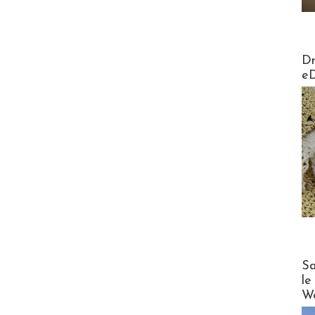
AirMa
Dr
e
Cruise
Sa
le
Wo