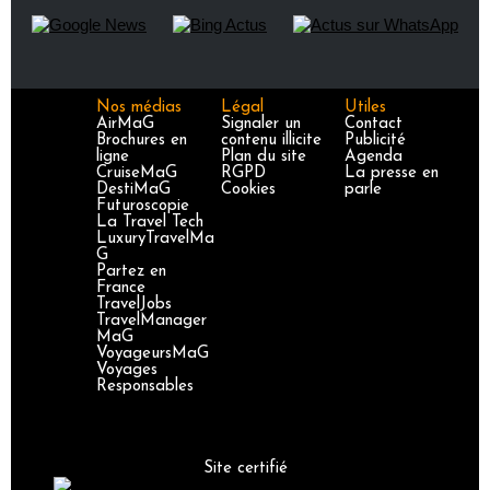
Nos médias
Légal
Utiles
AirMaG
Signaler un
Contact
Brochures en
contenu illicite
Publicité
ligne
Plan du site
Agenda
CruiseMaG
RGPD
La presse en
DestiMaG
Cookies
parle
Futuroscopie
La Travel Tech
LuxuryTravelMa
G
Partez en
France
TravelJobs
TravelManager
MaG
VoyageursMaG
Voyages
Responsables
Site certifié