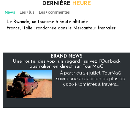
DERNIÈRE
HEURE
News
Les + lus
Les + commentés
Le Rwanda, un tourisme à haute altitude
France, Italie : randonnée dans le Mercantour frontalier
BRAND NEWS
Une route, des voix, un regard : suivez l’Outback
australien en direct sur TourMaG
À partir du 24 juillet, TourMaG
suivra une expédition de plus de
5 000 kilomètres à travers...