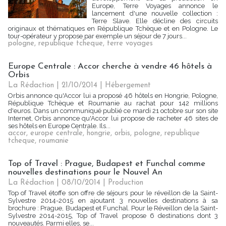
Europe, Terre Voyages annonce le
lancement d'une nouvelle collection :
Terre Slave. Elle décline des circuits
originaux et thématiques en République Tchèque et en Pologne. Le
tour-opérateur y propose par exemple un séjour de 7 jours...
pologne
,
republique tcheque
,
terre voyages
Europe Centrale : Accor cherche à vendre 46 hôtels à
Orbis
La Rédaction
| 21/10/2014
|
Hébergement
Orbis annonce qu'Accor lui a proposé 46 hôtels en Hongrie, Pologne,
République Tchèque et Roumanie au rachat pour 142 millions
d'euros. Dans un communiqué publié ce mardi 21 octobre sur son site
Internet, Orbis annonce qu'Accor lui propose de racheter 46 sites de
ses hôtels en Europe Centrale. Ils...
accor
,
europe centrale
,
hongrie
,
orbis
,
pologne
,
republique
tcheque
,
roumanie
Top of Travel : Prague, Budapest et Funchal comme
nouvelles destinations pour le Nouvel An
La Rédaction
| 08/10/2014
|
Production
Top of Travel étoffe son offre de séjours pour le réveillon de la Saint-
Sylvestre 2014-2015 en ajoutant 3 nouvelles destinations à sa
brochure : Prague, Budapest et Funchal. Pour le Réveillon de la Saint-
Sylvestre 2014-2015, Top of Travel propose 6 destinations dont 3
nouveautés. Parmi elles, se...