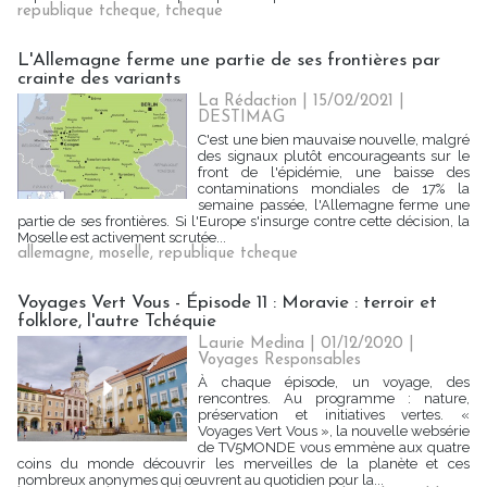
republique tcheque
,
tcheque
L'Allemagne ferme une partie de ses frontières par
crainte des variants
La Rédaction
| 15/02/2021
|
DESTIMAG
C'est une bien mauvaise nouvelle, malgré
des signaux plutôt encourageants sur le
front de l'épidémie, une baisse des
contaminations mondiales de 17% la
semaine passée, l'Allemagne ferme une
partie de ses frontières. Si l'Europe s'insurge contre cette décision, la
Moselle est activement scrutée...
allemagne
,
moselle
,
republique tcheque
Voyages Vert Vous - Épisode 11 : Moravie : terroir et
folklore, l'autre Tchéquie
Laurie Medina
| 01/12/2020
|
Voyages Responsables
À chaque épisode, un voyage, des
rencontres. Au programme : nature,
préservation et initiatives vertes. «
Voyages Vert Vous », la nouvelle websérie
de TV5MONDE vous emmène aux quatre
coins du monde découvrir les merveilles de la planète et ces
nombreux anonymes qui œuvrent au quotidien pour la...