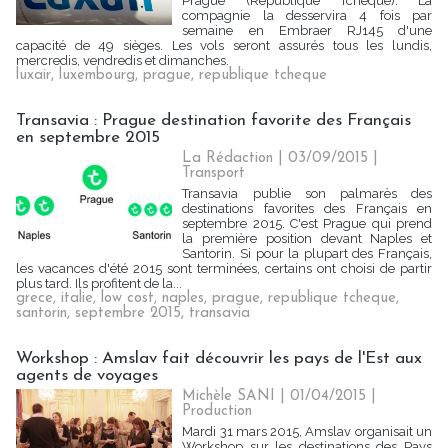
Prague (République Tchèque). La
compagnie la desservira 4 fois par
semaine en Embraer RJ145 d'une
capacité de 49 sièges. Les vols seront assurés tous les lundis,
mercredis, vendredis et dimanches.
luxair
,
luxembourg
,
prague
,
republique tcheque
Transavia : Prague destination favorite des Français
en septembre 2015
La Rédaction
| 03/09/2015
|
Transport
Transavia publie son palmarès des
destinations favorites des Français en
septembre 2015. C'est Prague qui prend
la première position devant Naples et
Santorin. Si pour la plupart des Français,
les vacances d'été 2015 sont terminées, certains ont choisi de partir
plus tard. Ils profitent de la...
grece
,
italie
,
low cost
,
naples
,
prague
,
republique tcheque
,
santorin
,
septembre 2015
,
transavia
Workshop : Amslav fait découvrir les pays de l'Est aux
agents de voyages
Michèle SANI
| 01/04/2015
|
Production
Mardi 31 mars 2015, Amslav organisait un
Workshop sur les destinations des Pays