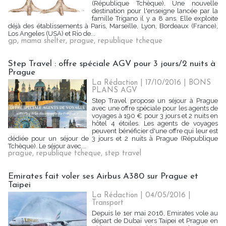
(République Tchèque). Une nouvelle
destination pour l'enseigne lancée par la
famille Trigano il y a 8 ans. Elle exploite
déjà des établissements à Paris, Marseille, Lyon, Bordeaux (France),
Los Angeles (USA) et Rio de...
gp
,
mama shelter
,
prague
,
republique tcheque
Step Travel : offre spéciale AGV pour 3 jours/2 nuits à
Prague
La Rédaction
| 17/10/2016
|
BONS
PLANS AGV
Step Travel propose un séjour à Prague
avec une offre spéciale pour les agents de
voyages à 190 € pour 3 jours et 2 nuits en
hôtel 4 étoiles. Les agents de voyages
peuvent bénéficier d'une offre qui leur est
dédiée pour un séjour de 3 jours et 2 nuits à Prague (République
Tchèque). Le séjour avec...
prague
,
republique tcheque
,
step travel
Emirates fait voler ses Airbus A380 sur Prague et
Taipei
La Rédaction
| 04/05/2016
|
Transport
Depuis le 1er mai 2016, Emirates vole au
départ de Dubaï vers Taipei et Prague en