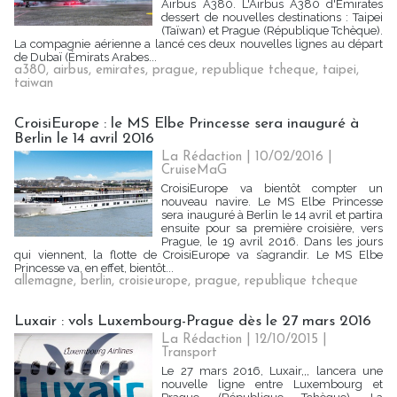
Airbus A380. L'Airbus A380 d'Emirates
dessert de nouvelles destinations : Taipei
(Taïwan) et Prague (République Tchèque).
La compagnie aérienne a lancé ces deux nouvelles lignes au départ
de Dubaï (Émirats Arabes...
a380
,
airbus
,
emirates
,
prague
,
republique tcheque
,
taipei
,
taiwan
CroisiEurope : le MS Elbe Princesse sera inauguré à
Berlin le 14 avril 2016
La Rédaction
| 10/02/2016
|
CruiseMaG
CroisiEurope va bientôt compter un
nouveau navire. Le MS Elbe Princesse
sera inauguré à Berlin le 14 avril et partira
ensuite pour sa première croisière, vers
Prague, le 19 avril 2016. Dans les jours
qui viennent, la flotte de CroisiEurope va s’agrandir. Le MS Elbe
Princesse va, en effet, bientôt...
allemagne
,
berlin
,
croisieurope
,
prague
,
republique tcheque
Luxair : vols Luxembourg-Prague dès le 27 mars 2016
La Rédaction
| 12/10/2015
|
Transport
Le 27 mars 2016, Luxair,,, lancera une
nouvelle ligne entre Luxembourg et