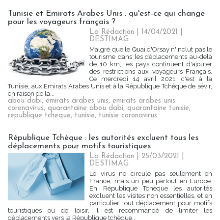
Tunisie et Emirats Arabes Unis : qu'est-ce qui change
pour les voyageurs français ?
La Rédaction
| 14/04/2021
|
DESTIMAG
Malgré que le Quai d'Orsay n'inclut pas le
tourisme dans les déplacements au-delà
de 10 km, les pays continuent d'ajouter
des restrictions aux voyageurs Français.
Ce mercredi 14 avril 2021, c'est à la
Tunisie, aux Emirats Arabes Unis et à la République Tchèque de sévir,
en raison de la...
abou dabi
,
emirats arabes unis
,
emirats arabes unis
coronavirus
,
quarantaine abou dabi
,
quarantaine tunisie
,
republique tcheque
,
tunisie
,
tunisie coronavirus
République Tchèque : les autorités excluent tous les
déplacements pour motifs touristiques
La Rédaction
| 25/03/2021
|
DESTIMAG
Le virus ne circule pas seulement en
France, mais un peu partout en Europe.
En République Tchèque les autorités
excluent les visites non essentielles, et en
particulier tout déplacement pour motifs
touristiques ou de loisir, il est recommandé de limiter les
déplacements vers la République tchèque...