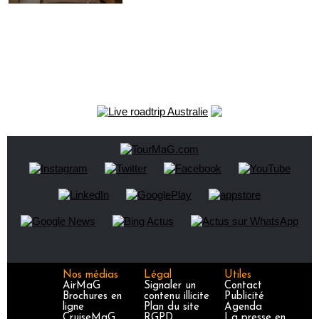
Nos médias
Légal
Utiles
AirMaG
Signaler un
Contact
Brochures en
contenu illicite
Publicité
ligne
Plan du site
Agenda
CruiseMaG
RGPD
La presse en