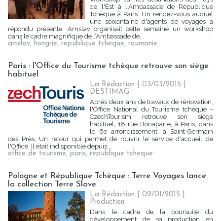
de l'Est à l'Ambassade de République
Tchèque à Paris. Un rendez-vous auquel
une soixantaine d'agents de voyages a
répondu présente. Amslav organisait cette semaine un workshop
dans le cadre magnifique de l’Ambassade de...
amslav
,
hongrie
,
republique tcheque
,
roumanie
Paris : l'Office du Tourisme tchèque retrouve son siège
habituel
La Rédaction
| 03/03/2015
|
DESTIMAG
Après deux ans de travaux de rénovation,
l'Office National du Tourisme tchèque –
CzechTourism retrouve son siège
habituel, 18 rue Bonaparte, à Paris, dans
le 6e arrondissement, à Saint-Germain
des Près. Un retour qui permet de rouvrir le service d'accueil de
l'Office. Il était indisponible depuis...
office de tourisme
,
paris
,
republique tcheque
Pologne et République Tchèque : Terre Voyages lance
la collection Terre Slave
La Rédaction
| 09/01/2015
|
Production
Dans le cadre de la poursuite du
développement de sa production en