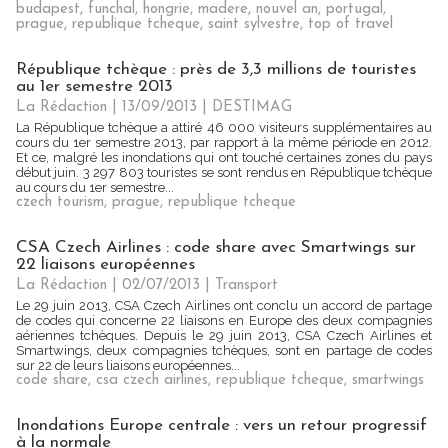
budapest
,
funchal
,
hongrie
,
madere
,
nouvel an
,
portugal
,
prague
,
republique tcheque
,
saint sylvestre
,
top of travel
République tchèque : près de 3,3 millions de touristes
au 1er semestre 2013
La Rédaction
| 13/09/2013
|
DESTIMAG
La République tchèque a attiré 46 000 visiteurs supplémentaires au
cours du 1er semestre 2013, par rapport à la même période en 2012.
Et ce, malgré les inondations qui ont touché certaines zones du pays
début juin. 3 297 803 touristes se sont rendus en République tchèque
au cours du 1er semestre...
czech tourism
,
prague
,
republique tcheque
CSA Czech Airlines : code share avec Smartwings sur
22 liaisons européennes
La Rédaction
| 02/07/2013
|
Transport
Le 29 juin 2013, CSA Czech Airlines ont conclu un accord de partage
de codes qui concerne 22 liaisons en Europe des deux compagnies
aériennes tchèques. Depuis le 29 juin 2013, CSA Czech Airlines et
Smartwings, deux compagnies tchèques, sont en partage de codes
sur 22 de leurs liaisons européennes...
code share
,
csa czech airlines
,
republique tcheque
,
smartwings
Inondations Europe centrale : vers un retour progressif
à la normale