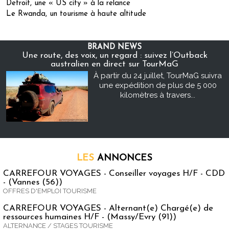
Detroit, une « US city » à la relance
Le Rwanda, un tourisme à haute altitude
BRAND NEWS
Une route, des voix, un regard : suivez l’Outback
australien en direct sur TourMaG
À partir du 24 juillet, TourMaG suivra
une expédition de plus de 5 000
kilomètres à travers...
LES
ANNONCES
CARREFOUR VOYAGES - Conseiller voyages H/F - CDD
- (Vannes (56))
OFFRES D'EMPLOI TOURISME
CARREFOUR VOYAGES - Alternant(e) Chargé(e) de
ressources humaines H/F - (Massy/Evry (91))
ALTERNANCE / STAGES TOURISME