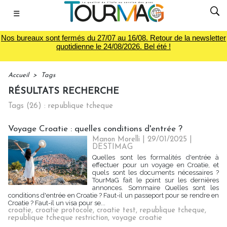
☰
Nos bureaux sont fermés du 27/07 au 16/08. Retour de la newsletter
quotidienne le 24/08/2026. Bel été !
Accueil
>
Tags
RÉSULTATS RECHERCHE
Tags (26) : republique tcheque
Voyage Croatie : quelles conditions d'entrée ?
Manon Morelli
| 29/01/2025
|
DESTIMAG
Quelles sont les formalités d'entrée à
effectuer pour un voyage en Croatie, et
quels sont les documents nécessaires ?
TourMaG fait le point sur les dernières
annonces. Sommaire Quelles sont les
conditions d'entrée en Croatie ? Faut-il un passeport pour se rendre en
Croatie ? Faut-il un visa pour se...
croatie
,
croatie protocole
,
croatie test
,
republique tcheque
,
republique tcheque restriction
,
voyage croatie