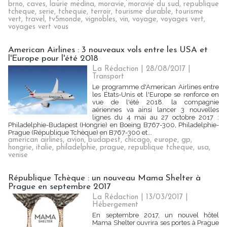
brno
,
caves
,
laurie medina
,
moravie
,
moravie du sud
,
republique
tcheque
,
serie
,
tchequie
,
terroir
,
tourisme durable
,
tourisme
vert
,
travel
,
tv5monde
,
vignobles
,
vin
,
voyage
,
voyages vert
,
voyages vert vous
American Airlines : 3 nouveaux vols entre les USA et
l'Europe pour l'été 2018
La Rédaction
| 28/08/2017
|
Transport
Le programme d'American Airlines entre
les États-Unis et l'Europe se renforce en
vue de l'été 2018. la compagnie
aériennes va ainsi lancer 3 nouvelles
lignes du 4 mai au 27 octobre 2017 :
Philadelphie-Budapest (Hongrie) en Boeing B767-300, Philadelphie-
Prague (République Tchèque) en B767-300 et...
american airlines
,
avion
,
budapest
,
chicago
,
europe
,
gp
,
hongrie
,
italie
,
philadelphie
,
prague
,
republique tcheque
,
usa
,
venise
République Tchèque : un nouveau Mama Shelter à
Prague en septembre 2017
La Rédaction
| 13/03/2017
|
Hébergement
En septembre 2017, un nouvel hôtel
Mama Shelter ouvrira ses portes à Prague