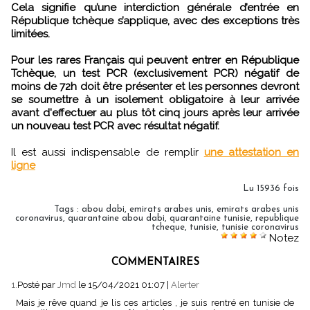
Cela signifie qu’une interdiction générale d’entrée en
République tchèque s’applique, avec des exceptions très
limitées.
Pour les rares Français qui peuvent entrer en République
Tchèque, un test PCR (exclusivement PCR) négatif de
moins de 72h doit être présenter et les personnes devront
se soumettre à un isolement obligatoire à leur arrivée
avant d'effectuer au plus tôt cinq jours après leur arrivée
un nouveau test PCR avec résultat négatif.
Il est aussi indispensable de remplir
une attestation en
ligne
Lu 15936 fois
Tags
:
abou dabi
,
emirats arabes unis
,
emirats arabes unis
coronavirus
,
quarantaine abou dabi
,
quarantaine tunisie
,
republique
tcheque
,
tunisie
,
tunisie coronavirus
Notez
COMMENTAIRES
1.
Posté par
Jmd
le 15/04/2021 01:07
|
Alerter
Mais je rêve quand je lis ces articles , je suis rentré en tunisie de