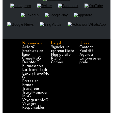
Nos médias
Légal
Utiles
AirMaG
Signaler un
Contact
Brochures en
contenu illicite
Publicité
ligne
Plan du site
Agenda
CruiseMaG
RGPD
La presse en
DestiMaG
Cookies
parle
Futuroscopie
La Travel Tech
LuxuryTravelMa
G
Partez en
France
TravelJobs
TravelManager
MaG
VoyageursMaG
Voyages
Responsables