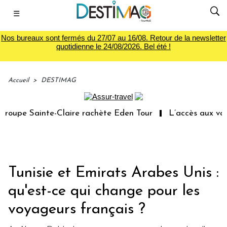
☰
Nos bureaux sont fermés du 27/07 au 16/08. Retour de la newsletter
quotidienne le 24/08/2026. Bel été !
Accueil
>
DESTIMAG
oupe Sainte-Claire rachète Eden Tour
L’accès aux vacan
Tunisie et Emirats Arabes Unis :
qu'est-ce qui change pour les
voyageurs français ?