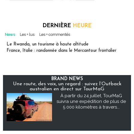
DERNIÈRE
HEURE
News
Les + lus
Les + commentés
Le Rwanda, un tourisme à haute altitude
France, Italie : randonnée dans le Mercantour frontalier
BRAND NEWS
Une route, des voix, un regard : suivez l’Outback
australien en direct sur TourMaG
À partir du 24 juillet, TourMaG
suivra une expédition de plus de
5 000 kilomètres à travers...