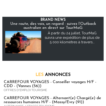
BRAND NEWS
Une route, des voix, un regard : suivez l’Outback
australien en direct sur TourMaG
À partir du 24 juillet, TourMaG
suivra une expédition de plus de
5 000 kilomètres à travers...
LES
ANNONCES
CARREFOUR VOYAGES - Conseiller voyages H/F -
CDD - (Vannes (56))
OFFRES D'EMPLOI TOURISME
CARREFOUR VOYAGES - Alternant(e) Chargé(e) de
ressources humaines H/F - (Massy/Evry (91))