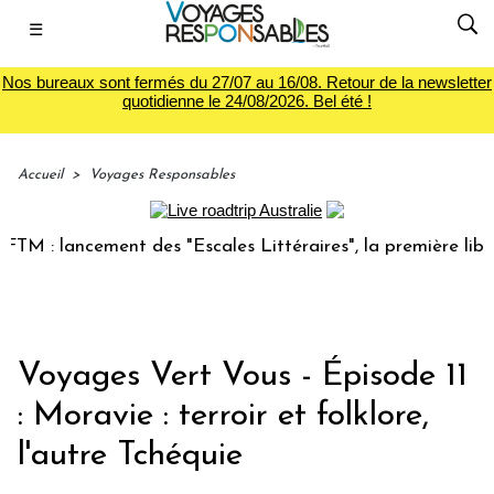
☰
Nos bureaux sont fermés du 27/07 au 16/08. Retour de la newsletter
quotidienne le 24/08/2026. Bel été !
Accueil
>
Voyages Responsables
 lancement des "Escales Littéraires", la première librairie 
Voyages Vert Vous - Épisode 11
: Moravie : terroir et folklore,
l'autre Tchéquie