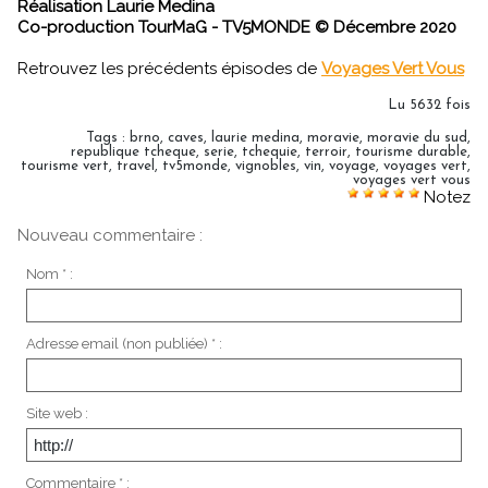
Réalisation Laurie Medina
Co-production TourMaG - TV5MONDE © Décembre 2020
Retrouvez les précédents épisodes de
Voyages Vert Vous
Lu 5632 fois
Tags
:
brno
,
caves
,
laurie medina
,
moravie
,
moravie du sud
,
republique tcheque
,
serie
,
tchequie
,
terroir
,
tourisme durable
,
tourisme vert
,
travel
,
tv5monde
,
vignobles
,
vin
,
voyage
,
voyages vert
,
voyages vert vous
Notez
Nouveau commentaire :
Nom * :
Adresse email (non publiée) * :
Site web :
Commentaire * :