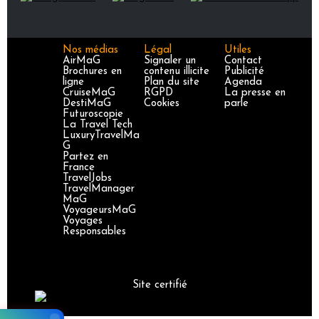
Nos médias
Légal
Utiles
AirMaG
Signaler un
Contact
Brochures en
contenu illicite
Publicité
ligne
Plan du site
Agenda
CruiseMaG
RGPD
La presse en
DestiMaG
Cookies
parle
Futuroscopie
La Travel Tech
LuxuryTravelMa
G
Partez en
France
TravelJobs
TravelManager
MaG
VoyageursMaG
Voyages
Responsables
Site certifié