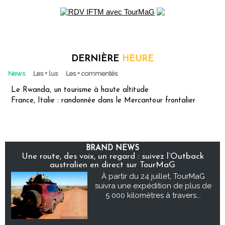
DERNIÈRE
HEURE
News
Les + lus
Les + commentés
Le Rwanda, un tourisme à haute altitude
France, Italie : randonnée dans le Mercantour frontalier
BRAND NEWS
Une route, des voix, un regard : suivez l’Outback
australien en direct sur TourMaG
À partir du 24 juillet, TourMaG
suivra une expédition de plus de
5 000 kilomètres à travers...