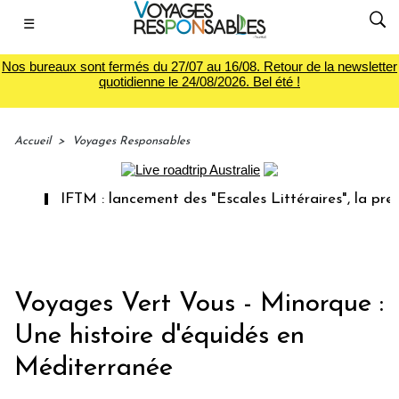
☰
Nos bureaux sont fermés du 27/07 au 16/08. Retour de la newsletter
quotidienne le 24/08/2026. Bel été !
Accueil
>
Voyages Responsables
IFTM : lancement des "Escales Littéraires", la premièr
Voyages Vert Vous - Minorque :
Une histoire d'équidés en
Méditerranée