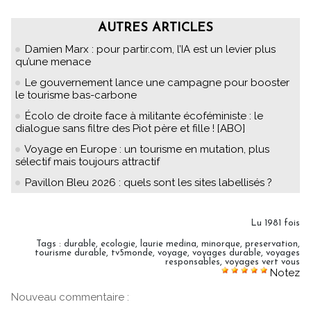
AUTRES ARTICLES
Damien Marx : pour partir.com, l’IA est un levier plus
qu’une menace
Le gouvernement lance une campagne pour booster
le tourisme bas-carbone
Écolo de droite face à militante écoféministe : le
dialogue sans filtre des Piot père et fille ! [ABO]
Voyage en Europe : un tourisme en mutation, plus
sélectif mais toujours attractif
Pavillon Bleu 2026 : quels sont les sites labellisés ?
Lu 1981 fois
Tags
:
durable
,
ecologie
,
laurie medina
,
minorque
,
preservation
,
tourisme durable
,
tv5monde
,
voyage
,
voyages durable
,
voyages
responsables
,
voyages vert vous
Notez
Nouveau commentaire :