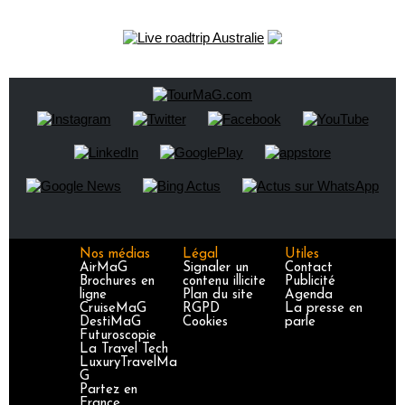
Nos médias
Légal
Utiles
AirMaG
Signaler un
Contact
Brochures en
contenu illicite
Publicité
ligne
Plan du site
Agenda
CruiseMaG
RGPD
La presse en
DestiMaG
Cookies
parle
Futuroscopie
La Travel Tech
LuxuryTravelMa
G
Partez en
France