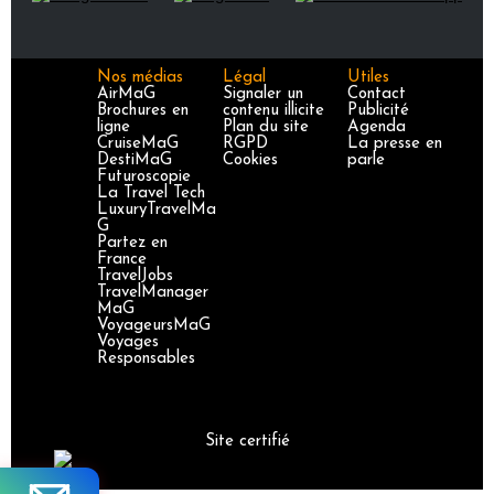
Nos médias
Légal
Utiles
AirMaG
Signaler un
Contact
Brochures en
contenu illicite
Publicité
ligne
Plan du site
Agenda
CruiseMaG
RGPD
La presse en
DestiMaG
Cookies
parle
Futuroscopie
La Travel Tech
LuxuryTravelMa
G
Partez en
France
TravelJobs
TravelManager
MaG
VoyageursMaG
Voyages
Responsables
Site certifié