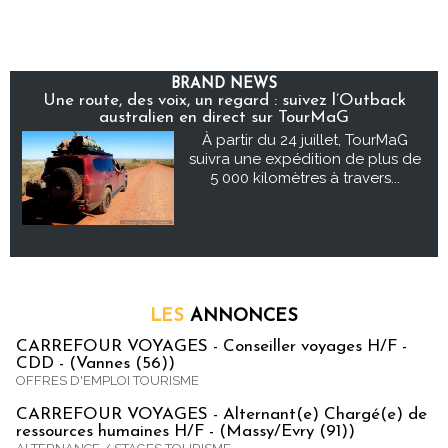
BRAND NEWS
Une route, des voix, un regard : suivez l’Outback
australien en direct sur TourMaG
À partir du 24 juillet, TourMaG
suivra une expédition de plus de
5 000 kilomètres à travers...
LES
ANNONCES
CARREFOUR VOYAGES - Conseiller voyages H/F -
CDD - (Vannes (56))
OFFRES D'EMPLOI TOURISME
CARREFOUR VOYAGES - Alternant(e) Chargé(e) de
ressources humaines H/F - (Massy/Evry (91))