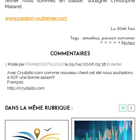
février nous sommes en baisse." souligne Christophe
Malaret.
www.passion-outremer.com
Lu 2046 fois
Tags
:
amadeus
,
passion outremer
Notez
COMMENTAIRES
1.
Posté par
FRANCOIS FILLOUX
le 25/04/2006 09:38
|
Alerter
Avec Crystalto.com comme nouveau client cet été nous souhaitons
à XOF une bonne saison!!!
François
http://crystalto.com
<
>
DANS LA MÊME RUBRIQUE :