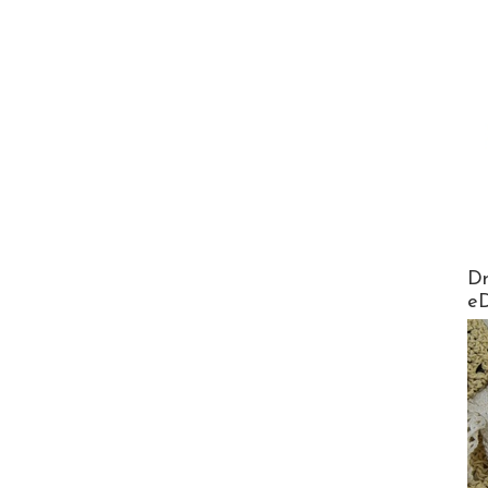
AirMa
Dr
e