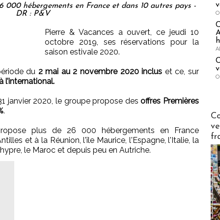
v
6 000 hébergements en France et dans 10 autres pays -
O
DR : P&V
Pierre & Vacances a ouvert, ce jeudi 10
A
h
octobre 2019, ses réservations pour la
A
saison estivale 2020.
C
v
période du
2 mai au 2 novembre 2020 inclus
et ce, sur
O
l’international.
 31 janvier 2020, le groupe propose des
offres Premières
%
.
Publi-n
Co
ve
 propose plus de 26 000 hébergements en France
fr
lles et à la Réunion, l'île Maurice, l'Espagne, l'Italie, la
 Chypre, le Maroc et depuis peu en Autriche.