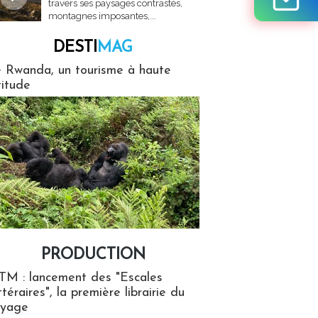
travers ses paysages contrastés,
montagnes imposantes,...
DESTI
MAG
MAG
 Rwanda, un tourisme à haute
titude
PRODUCTION
ion
TM : lancement des "Escales
ttéraires", la première librairie du
oyage