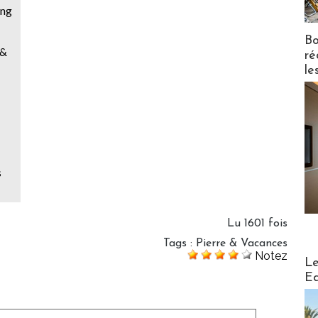
ong
Bo
 &
ré
le
s
Lu 1601 fois
Tags
:
Pierre & Vacances
Notez
Distribu
Le
Ed