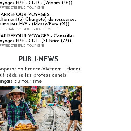
oyages H/F - CDD - (Vannes (56))
FFRES D'EMPLOI TOURISME
CARREFOUR VOYAGES -
lternant(e) Chargé(e) de ressources
umaines H/F - (Massy/Evry (91))
LTERNANCE / STAGES TOURISME
ARREFOUR VOYAGES - Conseiller
oyages H/F - CDI - (St Brice (77))
FFRES D'EMPLOI TOURISME
PUBLI-NEWS
ews
opération France-Vietnam : Hanoï
ut séduire les professionnels
ançais du tourisme