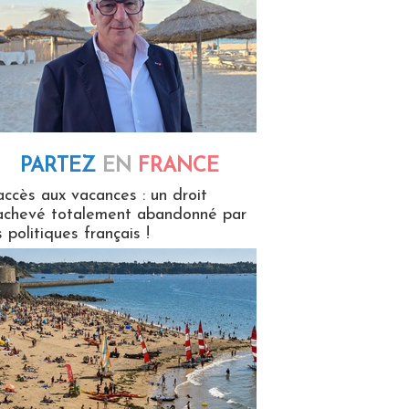
PARTEZ
EN
FRANCE
 en France
accès aux vacances : un droit
achevé totalement abandonné par
s politiques français !