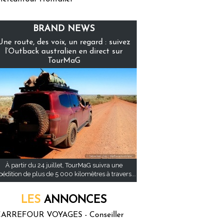
BRAND NEWS
Une route, des voix, un regard : suivez
l’Outback australien en direct sur
TourMaG
À partir du 24 juillet, TourMaG suivra une
pédition de plus de 5 000 kilomètres à travers...
LES
ANNONCES
ARREFOUR VOYAGES - Conseiller