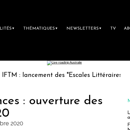
LITÉS
THÉMATIQUES
NEWSLETTERS
TV
A
▼
▼
▼
ncement des "Escales Littéraires", la premièr
ces : ouverture des
20
L
a
bre 2020
F
M