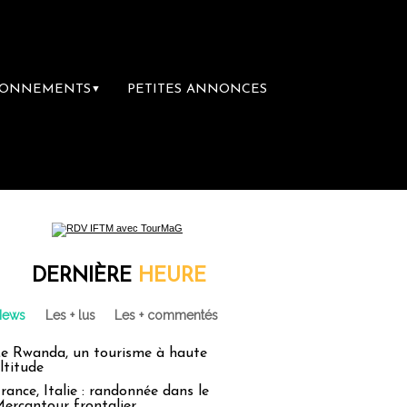
BONNEMENTS
PETITES ANNONCES
▼
e librairie du voyage
Le groupe Sainte-Cla
DERNIÈRE
HEURE
News
Les + lus
Les + commentés
e Rwanda, un tourisme à haute
ltitude
rance, Italie : randonnée dans le
ercantour frontalier