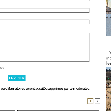
Partez
L’
in
le
res
x ou diffamatoires seront aussitôt supprimés par le modérateur.
<
>