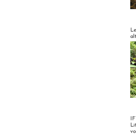
DESTI
Le
al
Product
IF
Li
v