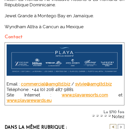
République Dominicaine.
Jewel Grande à Montego Bay en Jamaïque.
Wyndham Alltra à Cancun au Mexique
Contact
Email :
commercial@amgltd.biz
/
sylvie@amgltd.biz
Téléphone : +44 (0) 208 487 9881
Site Internet :
www.playaresorts.com
et
www.playarewards.eu
Lu 2710 fois
Notez
<
>
DANS LA MÊME RUBRIQUE :