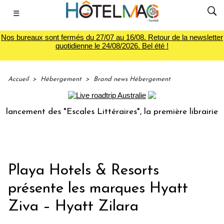
☰
Nos bureaux sont fermés du 27/07 au 16/08. Retour de la newsletter
quotidienne le 24/08/2026. Bel été !
Accueil
>
Hébergement
>
Brand news Hébergement
ment des "Escales Littéraires", la première librairie du voy
Playa Hotels & Resorts
présente les marques Hyatt
Ziva – Hyatt Zilara