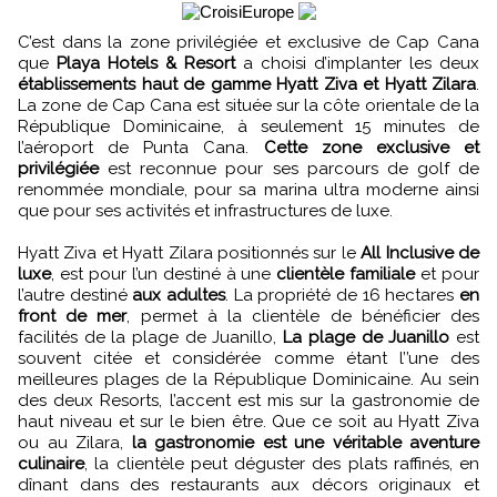
C’est dans la zone privilégiée et exclusive de Cap Cana
que
Playa Hotels & Resort
a choisi d’implanter les deux
établissements haut de gamme Hyatt Ziva et Hyatt Zilara
.
La zone de Cap Cana est située sur la côte orientale de la
République Dominicaine, à seulement 15 minutes de
l’aéroport de Punta Cana.
Cette zone exclusive et
privilégiée
est reconnue pour ses parcours de golf de
renommée mondiale, pour sa marina ultra moderne ainsi
que pour ses activités et infrastructures de luxe.
Hyatt Ziva et Hyatt Zilara positionnés sur le
All Inclusive de
luxe
, est pour l’un destiné à une
clientèle familiale
et pour
l’autre destiné
aux adultes
. La propriété de 16 hectares
en
front de mer
, permet à la clientèle de bénéficier des
facilités de la plage de Juanillo,
La plage de Juanillo
est
souvent citée et considérée comme étant l’’une des
meilleures plages de la République Dominicaine. Au sein
des deux Resorts, l’accent est mis sur la gastronomie de
haut niveau et sur le bien être. Que ce soit au Hyatt Ziva
ou au Zilara,
la gastronomie est une véritable aventure
culinaire
, la clientèle peut déguster des plats raffinés, en
dînant dans des restaurants aux décors originaux et