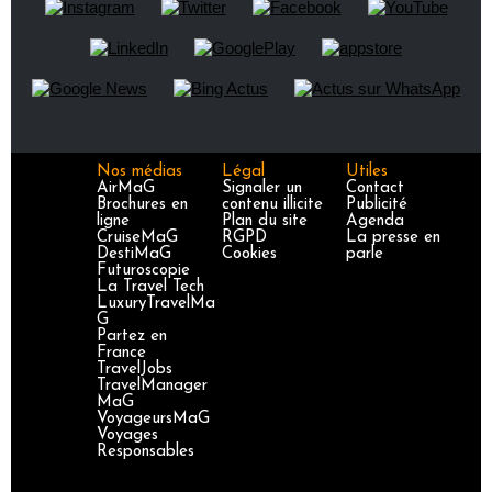
Nos médias
Légal
Utiles
AirMaG
Signaler un
Contact
Brochures en
contenu illicite
Publicité
ligne
Plan du site
Agenda
CruiseMaG
RGPD
La presse en
DestiMaG
Cookies
parle
Futuroscopie
La Travel Tech
LuxuryTravelMa
G
Partez en
France
TravelJobs
TravelManager
MaG
VoyageursMaG
Voyages
Responsables