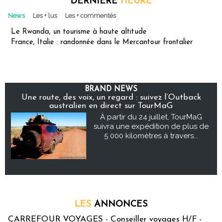
DERNIÈRE
HEURE
News
Les + lus
Les + commentés
Le Rwanda, un tourisme à haute altitude
France, Italie : randonnée dans le Mercantour frontalier
BRAND NEWS
Une route, des voix, un regard : suivez l’Outback
australien en direct sur TourMaG
À partir du 24 juillet, TourMaG
suivra une expédition de plus de
5 000 kilomètres à travers...
LES
ANNONCES
CARREFOUR VOYAGES - Conseiller voyages H/F -