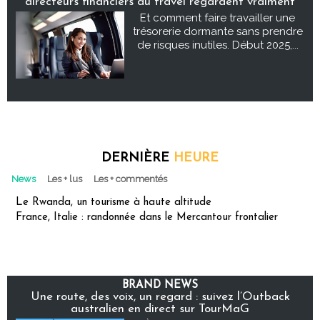
directeurs financiers du travel regardent vraiment
Et comment faire travailler une
trésorerie dormante sans prendre
de risques inutiles. Début 2025,...
DERNIÈRE
HEURE
News
Les + lus
Les + commentés
Le Rwanda, un tourisme à haute altitude
France, Italie : randonnée dans le Mercantour frontalier
BRAND NEWS
Une route, des voix, un regard : suivez l’Outback
australien en direct sur TourMaG