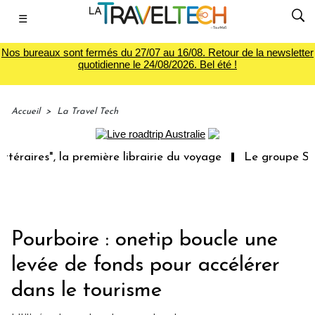
☰
Nos bureaux sont fermés du 27/07 au 16/08. Retour de la newsletter
quotidienne le 24/08/2026. Bel été !
Accueil
>
La Travel Tech
ires", la première librairie du voyage
Le groupe Sainte-
Pourboire : onetip boucle une
levée de fonds pour accélérer
dans le tourisme