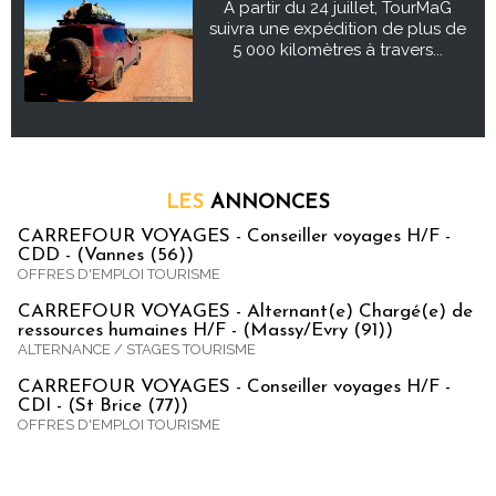
À partir du 24 juillet, TourMaG
suivra une expédition de plus de
5 000 kilomètres à travers...
LES
ANNONCES
CARREFOUR VOYAGES - Conseiller voyages H/F -
CDD - (Vannes (56))
OFFRES D'EMPLOI TOURISME
CARREFOUR VOYAGES - Alternant(e) Chargé(e) de
ressources humaines H/F - (Massy/Evry (91))
ALTERNANCE / STAGES TOURISME
CARREFOUR VOYAGES - Conseiller voyages H/F -
CDI - (St Brice (77))
OFFRES D'EMPLOI TOURISME