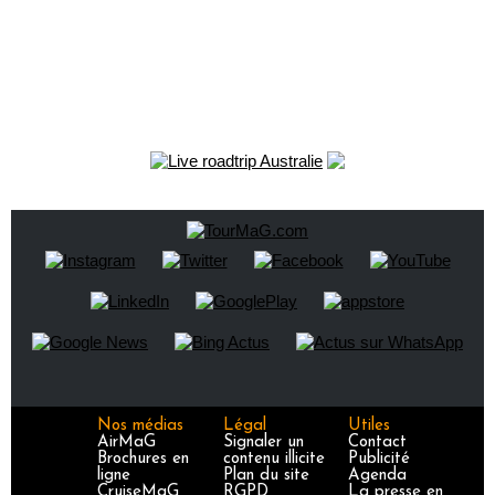
Nos médias
Légal
Utiles
AirMaG
Signaler un
Contact
Brochures en
contenu illicite
Publicité
ligne
Plan du site
Agenda
CruiseMaG
RGPD
La presse en